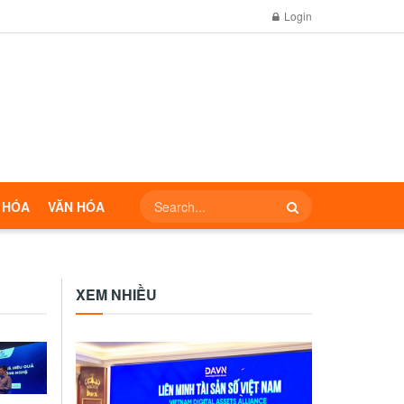
Login
 HÓA
VĂN HÓA
XEM NHIỀU