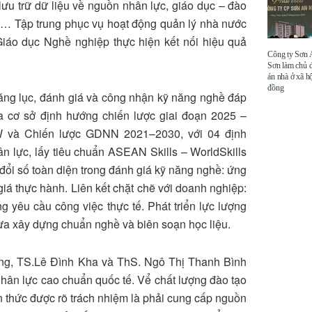
ưu trữ dữ liệu về nguồn nhân lực, giáo dục – đào
ng… Tập trung phục vụ hoạt động quản lý nhà nước
Giáo dục Nghề nghiệp thực hiện kết nối hiệu quả
Công ty Sơn
Sơn làm chủ 
án nhà ở xã hộ
đồng
năng lục, đánh giá và công nhận kỹ năng nghề đáp
 cơ sở định hướng chiến lược giai đoạn 2025 –
TW và Chiến lược GDNN 2021–2030, với 04 định
 lực, lấy tiêu chuẩn ASEAN Skills – WorldSkills
ổi số toàn diện trong đánh giá kỹ năng nghề: ứng
iá thực hành. Liên kết chặt chẽ với doanh nghiệp:
 yêu cầu công việc thực tế. Phát triển lực lượng
vừa xây dựng chuẩn nghề và biên soạn học liệu.
ng, TS.Lê Đình Kha và ThS. Ngô Thị Thanh Bình
 nhân lực cao chuẩn quốc tế. Vể chất lượng đào tạo
 thức được rõ trách nhiệm là phải cung cấp nguồn