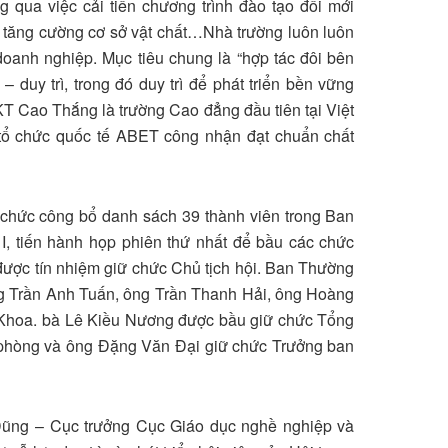
g qua việc cải tiến chương trình đào tạo đổi mới
 tăng cường cơ sở vật chất…Nhà trường luôn luôn
doanh nghiệp. Mục tiêu chung là “hợp tác đôi bên
 – duy trì, trong đó duy trì để phát triển bền vững
T Cao Thắng là trường Cao đẳng đầu tiên tại Việt
 tổ chức quốc tế ABET công nhận đạt chuẩn chất
ổ chức công bổ danh sách 39 thành viên trong Ban
, tiến hành họp phiên thứ nhất để bầu các chức
được tín nhiệm giữ chức Chủ tịch hội. Ban Thường
ng Trần Anh Tuấn, ông Trần Thanh Hải, ông Hoàng
Khoa. bà Lê Kiều Nương được bầu giữ chức Tổng
phòng và ông Đặng Văn Đại giữ chức Trưởng ban
 Dũng – Cục trưởng Cục Giáo dục nghề nghiệp và