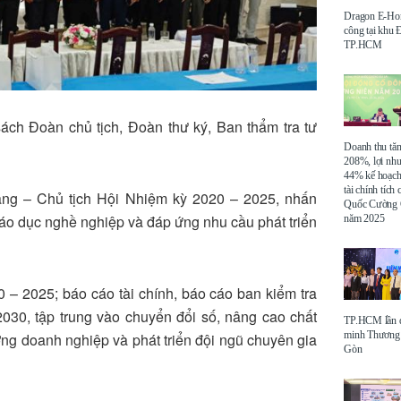
Dragon E-Ho
công tại khu
TP.HCM
ách Đoàn chủ tịch, Đoàn thư ký, Ban thẩm tra tư
Doanh thu tă
208%, lợi nh
44% kế hoạch
tài chính tích
ảng – Chủ tịch Hội Nhiệm kỳ 2020 – 2025, nhấn
Quốc Cường 
 giáo dục nghề nghiệp và đáp ứng nhu cầu phát triển
năm 2025
 – 2025; báo cáo tài chính, báo cáo ban kiểm tra
30, tập trung vào chuyển đổi số, nâng cao chất
TP.HCM lần đ
minh Thương 
ờng doanh nghiệp và phát triển đội ngũ chuyên gia
Gòn