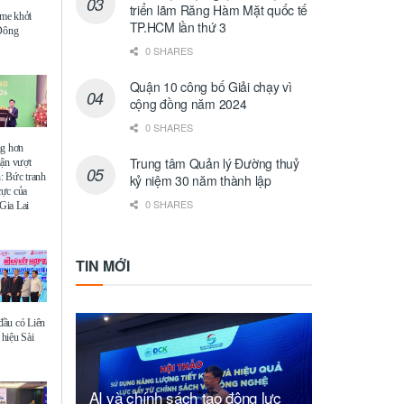
triển lãm Răng Hàm Mặt quốc tế
me khởi
TP.HCM lần thứ 3
 Đông
0 SHARES
Quận 10 công bố Giải chạy vì
cộng đồng năm 2024
0 SHARES
ng hơn
Trung tâm Quản lý Đường thuỷ
uận vượt
: Bức tranh
kỷ niệm 30 năm thành lập
 cực của
0 SHARES
Gia Lai
TIN MỚI
ầu có Liên
hiệu Sài
AI và chính sách tạo động lực