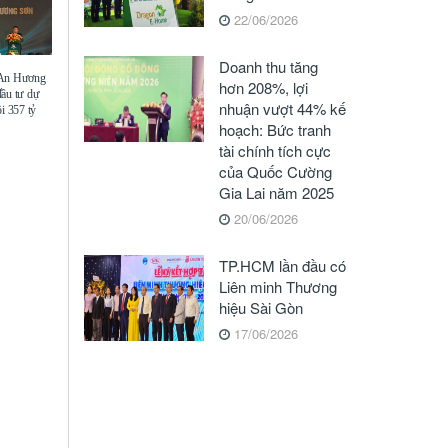
22/06/2026
Doanh thu tăng
 An Hương
hơn 208%, lợi
đầu tư dự
nhuận vượt 44% kế
i 357 tỷ
hoạch: Bức tranh
tài chính tích cực
của Quốc Cường
Gia Lai năm 2025
20/06/2026
TP.HCM lần đầu có
Liên minh Thương
hiệu Sài Gòn
17/06/2026