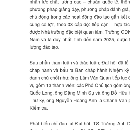
nhân lực chất lượng cao – chuẩn quốc tế, thôn
phương pháp giảng dạy, phương pháp đánh giá,
chủ động trong các hoạt động đào tạo gắn kết 
cùng có lợi”, theo 03 cấp độ: tiếp cận – hợp tác
được Nhà trường đặc biệt quan tâm. Trường CĐK
Nam và là duy nhất, tính đến năm 2025, được
lượng đào tạo.
Sau phần tham luận và thảo luận; Đại hội đã t
chấp hành và bẩu ra Ban chấp hành Nhiệm kỳ I
danh chủ chốt như: ông Lâm Văn Quản tiếp tục 
vụ gồm 13 thành viên: các Phó Chủ tịch gồm ô
Quốc Long, ông Đặng Minh Sự và ông Đỗ Hữu 
Thư ký, ông Nguyễn Hoàng Anh là Chánh Văn 
Kiểm tra.
Phát biểu chỉ đạo tại Đại hội, TS Trương Anh