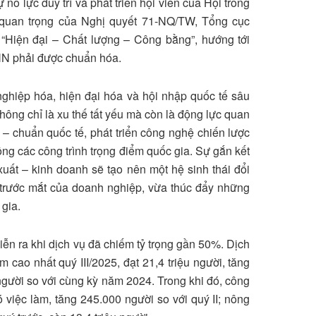
ỗ lực duy trì và phát triển hội viên của Hội trong
 quan trọng của Nghị quyết 71-NQ/TW, Tổng cục
“Hiện đại – Chất lượng – Công bằng”, hướng tới
NN phải được chuẩn hóa.
ghiệp hóa, hiện đại hóa và hội nhập quốc tế sâu
hông chỉ là xu thế tất yếu mà còn là động lực quan
 – chuẩn quốc tế, phát triển công nghệ chiến lược
ông các công trình trọng điểm quốc gia. Sự gắn kết
 xuất – kinh doanh sẽ tạo nên một hệ sinh thái đổi
 trước mắt của doanh nghiệp, vừa thúc đẩy những
gia.
iễn ra khi dịch vụ đã chiếm tỷ trọng gần 50%. Dịch
 cao nhất quý III/2025, đạt 21,4 triệu người, tăng
người so với cùng kỳ năm 2024. Trong khi đó, công
 việc làm, tăng 245.000 người so với quý II; nông