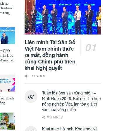
ách tạo
 cho doanh
iệm năng
Liên minh Tài Sản Số
Việt Nam chính thức
ệm CEO
ra mắt, đồng hành
chiến lược
cùng Chính phủ triển
i mục tiêu
khai Nghị quyết
0 SHARES
Tuần lễ nông sản vùng miền –
Bình Đông 2026: Kết nối tinh hoa
tiêu doanh
đồng
nông nghiệp Việt, lan tỏa giá trị
văn hóa vùng miền
0 SHARES
Khai mạc Hội nghị Khoa học và