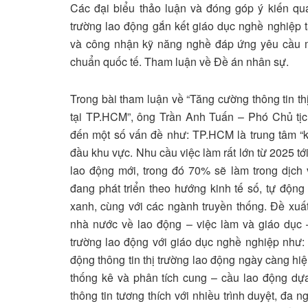
Các đại biểu thảo luận và đóng góp ý kiến qua
trường lao động gắn kết giáo dục nghề nghiệp 
và công nhận kỹ năng nghề đáp ứng yêu cầu 
chuẩn quốc tế. Tham luận về Đề án nhân sự.
Trong bài tham luận về “Tăng cường thông tin t
tại TP.HCM”, ông Trần Anh Tuấn – Phó Chủ t
đến một số vấn đề như: TP.HCM là trung tâm “ki
đầu khu vực. Nhu cầu việc làm rất lớn từ 2025 t
lao động mới, trong đó 70% sẽ làm trong dịch 
đang phát triển theo hướng kinh tế số, tự động
xanh, cùng với các ngành truyền thống. Đề xuấ
nhà nước về lao động – việc làm và giáo dục 
trường lao động với giáo dục nghề nghiệp như: đ
động thông tin thị trường lao động ngày càng h
thống kê và phân tích cung – cầu lao động d
thông tin tương thích với nhiều trình duyệt, đa