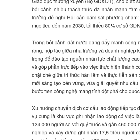
Giáo dục thường xuyên (Bộ GD&ĐT), cho biết: sự n
bối cảnh nhiều thách thức đã nhấn mạnh tầm
trưởng đề nghị Hội cần bám sát phương châm: 
mục tiêu đến năm 2030, tối thiểu 80% cơ sở GD
Trong bối cảnh đất nước đang đẩy mạnh công n
rộng, hợp tác giữa nhà trường và doanh nghiệp k
trọng để đào tạo nguồn nhân lực chất lượng cao
và góp phần trực tiếp vào việc thực hiện thành c
chặt chẽ giữa tri thức hàn lâm và thực tiễn sản
mới sáng tạo bền vững, vừa giải quyết nhu cầu
bước tiến công nghệ mang tính đột phá cho quốc 
Xu hướng chuyển dịch cơ cấu lao động tiếp tục d
vụ cũng là khu vực ghi nhận lao động có việc làm
124.000 người so với quý trước và gần 450.000 
nghiệp và xây dựng ghi nhận 17,5 triệu người có