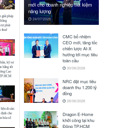
mới cho doanh nghiệp tiết kiệm
năng lượng
giải pháp
24/07/2026
 thông
 tư phát
o thuê
CMC bổ nhiệm
CEO mới, tăng tốc
chiến lược AI-X
hướng tới mục tiêu
toàn cầu
nhân, kỹ sư
n bằng tốt
30/06/2026
ường Cao
ế TP.HCM
NRC đặt mục tiêu
doanh thu 1.200 tỷ
đồng
26/06/2026
liệu di sản:
 định cho
Dragon E-Home
ăn hóa số
khởi công tại khu
Đông TP.HCM