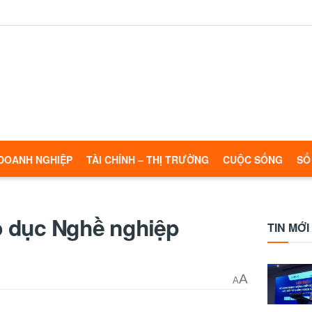
DOANH NGHIỆP
TÀI CHÍNH – THỊ TRƯỜNG
CUỘC SỐNG
SỐ
áo dục Nghề nghiệp
TIN MỚI
A
A