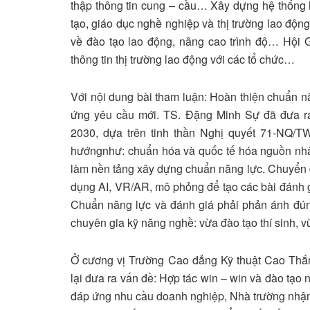
thập thông tin cung – cầu… Xây dựng hệ thống l
tạo, giáo dục nghề nghiệp và thị trường lao độ
về đào tạo lao động, nâng cao trình độ… Hội 
thông tin thị trường lao động với các tổ chức…
Với nội dung bài tham luận: Hoàn thiện chuẩn 
ứng yêu cầu mới. TS. Đặng Minh Sự đã đưa ra
2030, dựa trên tinh thần Nghị quyết 71-NQ/
hướngnhư: chuẩn hóa và quốc tế hóa nguồn nhân
làm nền tảng xây dựng chuẩn năng lực. Chuyển đ
dụng AI, VR/AR, mô phỏng để tạo các bài đánh g
Chuẩn năng lực và đánh giá phải phản ánh đúng
chuyên gia kỹ năng nghề: vừa đào tạo thí sinh, 
Ở cương vị Trường Cao đẳng Kỹ thuật Cao Thắ
lại đưa ra vấn đề: Hợp tác win – win và đào tạo
đáp ứng nhu cầu doanh nghiệp, Nhà trường nhận