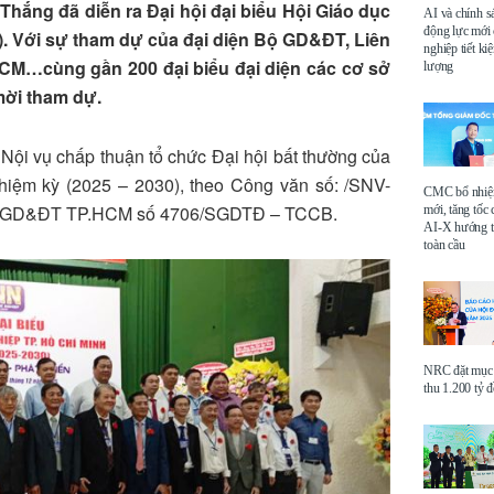
Thắng đã diễn ra Đại hội đại biểu Hội Giáo dục
AI và chính s
động lực mới
). Với sự tham dự của đại diện Bộ GD&ĐT, Liên
nghiệp tiết k
M…cùng gần 200 đại biểu đại diện các cơ sở
lượng
mời tham dự.
ội vụ chấp thuận tổ chức Đại hội bất thường của
hiệm kỳ (2025 – 2030), theo Công văn số: /SNV-
CMC bổ nhi
ở GD&ĐT TP.HCM số 4706/SGDTĐ – TCCB.
mới, tăng tốc 
AI-X hướng tớ
toàn cầu
NRC đặt mục 
thu 1.200 tỷ 