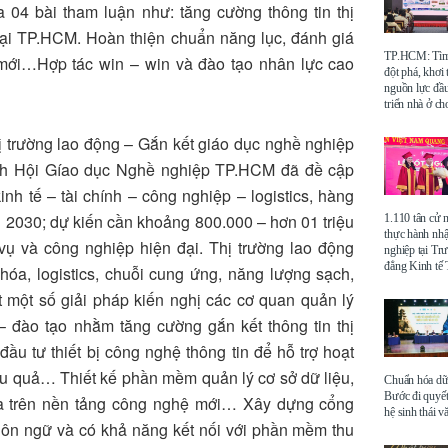
 04 bài tham luận như: tăng cường thông tin thị
tại TP.HCM. Hoàn thiện chuẩn năng lục, đánh giá
TP.HCM: Tìm 
mới…Hợp tác win – win và đào tạo nhân lực cao
đột phá, khơi
nguồn lực đầu
triển nhà ở ch
hị trường lao động – Gắn kết giáo dục nghề nghiệp
ịch Hội Gíao dục Nghề nghiệp TP.HCM đã đề cập
nh tế – tài chính – công nghiệp – logistics, hàng
ới 2030; dự kiến cần khoảng 800.000 – hơn 01 triệu
1.110 tân cử 
thực hành nhậ
vụ và công nghiệp hiện đại. Thị trường lao động
nghiệp tại Tr
đẳng Kinh t
 hóa, logistics, chuỗi cung ứng, năng lượng sạch,
t một số giải pháp kiến nghị các cơ quan quản lý
– đào tạo nhằm tăng cường gắn kết thông tin thị
ầu tư thiết bị công nghệ thông tin để hỗ trợ hoạt
iệu quả… Thiết kế phần mềm quản lý cơ sở dữ liệu,
Chuẩn hóa dữ 
Bước đi quyết
ựa trên nền tảng công nghệ mới… Xây dựng cổng
hệ sinh thái v
 ngôn ngữ và có khả năng kết nối với phần mềm thu