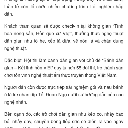
tuần lễ còn tổ chức nhiều chương trình trải nghiệm hấp
dẫn.
Khách tham quan sẽ được check-in tại không gian “Tinh
hoa nông sản, Hồn quê xứ Việt”, thưởng thức nghệ thuật
dân gian như tò he, xếp lá dừa, vẽ nón lá và chân dung
nghệ thuật.
Đặc biệt, Hội thi làm bánh dân gian với chủ đề “Bánh dân
gian – Kết tinh hồn Việt” quy tụ hơn 55 đội thi, trở thành sân
chơi tôn vinh nghệ thuật ẩm thực truyền thống Việt Nam.
Người dân còn được trực tiếp trải nghiệm gói và nấu bánh
ú lá tre nhân dịp Tết Đoan Ngọ dưới sự hướng dẫn của các
nghệ nhân.
Bên cạnh đó, các trò chơi dân gian như kéo co, nhảy bao
bố, nhảy dây, chuyền bóng tiếp sức sẽ diễn ra vào ngày