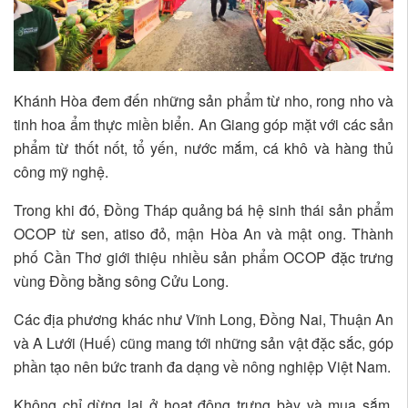
Khánh Hòa đem đến những sản phẩm từ nho, rong nho và
tinh hoa ẩm thực miền biển. An Giang góp mặt với các sản
phẩm từ thốt nốt, tổ yến, nước mắm, cá khô và hàng thủ
công mỹ nghệ.
Trong khi đó, Đồng Tháp quảng bá hệ sinh thái sản phẩm
OCOP từ sen, atiso đỏ, mận Hòa An và mật ong. Thành
phố Cần Thơ giới thiệu nhiều sản phẩm OCOP đặc trưng
vùng Đồng bằng sông Cửu Long.
Các địa phương khác như Vĩnh Long, Đồng Nai, Thuận An
và A Lưới (Huế) cũng mang tới những sản vật đặc sắc, góp
phần tạo nên bức tranh đa dạng về nông nghiệp Việt Nam.
Không chỉ dừng lại ở hoạt động trưng bày và mua sắm,