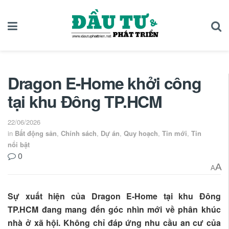
Dragon E-Home khởi công
tại khu Đông TP.HCM
22/06/2026
in
Bất động sản
,
Chính sách
,
Dự án
,
Quy hoạch
,
Tin mới
,
Tin
nổi bật
0
A
A
Sự xuất hiện của Dragon E-Home tại khu Đông
TP.HCM đang mang đến góc nhìn mới về phân khúc
nhà ở xã hội. Không chỉ đáp ứng nhu cầu an cư của