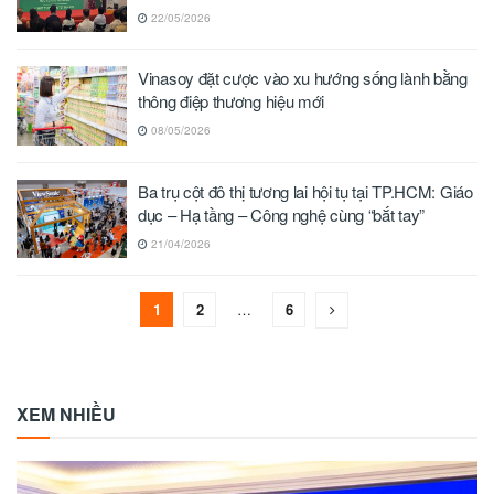
22/05/2026
Vinasoy đặt cược vào xu hướng sống lành bằng
thông điệp thương hiệu mới
08/05/2026
Ba trụ cột đô thị tương lai hội tụ tại TP.HCM: Giáo
dục – Hạ tầng – Công nghệ cùng “bắt tay”
21/04/2026
1
2
…
6
XEM NHIỀU