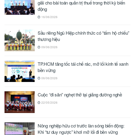
giải cho bài toán quản trị thuế trong thời kỳ biến
động
16/06/2026
Sầu riêng Ngũ Hiệp chính thức có “tấm hộ chiếu”
thương hiệu
09/06/2026
TP.HCM tăng tốc tái chế rác, mở lối kinh tế xanh
bền vững
06/06/2026
Cuộc “đi săn” nghẹt thở tại giảng đường nghề
22/05/2026
Nông nghiệp hữu cơ trước làn sóng biến động:
Khi “tư duy ngược” khơi mở lối đi bền vững