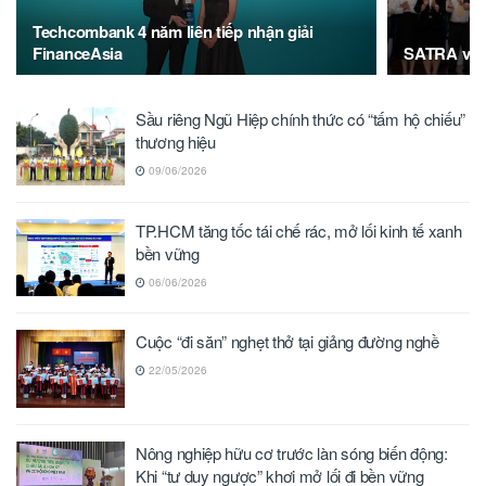
Techcombank 4 năm liên tiếp nhận giải
FinanceAsia
SATRA và B
Sầu riêng Ngũ Hiệp chính thức có “tấm hộ chiếu”
thương hiệu
09/06/2026
TP.HCM tăng tốc tái chế rác, mở lối kinh tế xanh
bền vững
06/06/2026
Cuộc “đi săn” nghẹt thở tại giảng đường nghề
22/05/2026
Nông nghiệp hữu cơ trước làn sóng biến động:
Khi “tư duy ngược” khơi mở lối đi bền vững