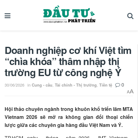
Doanh nghiệp cơ khí Việt tìm
“chìa khóa” thâm nhập thị
trường EU từ công nghệ Ý
0
30/06/2026
in
Cung - cầu
,
Tài chính - Thị trường
,
Tiền tệ
A
A
Hội thảo chuyên ngành trong khuôn khổ triển lãm MTA
Vietnam 2026 sẽ mở ra không gian đối thoại chiến
lược giữa các chuyên gia hàng đầu Việt Nam và Ý.
TP.HCM, ngày… tháng… năm 2026 – IMT Vietnam –