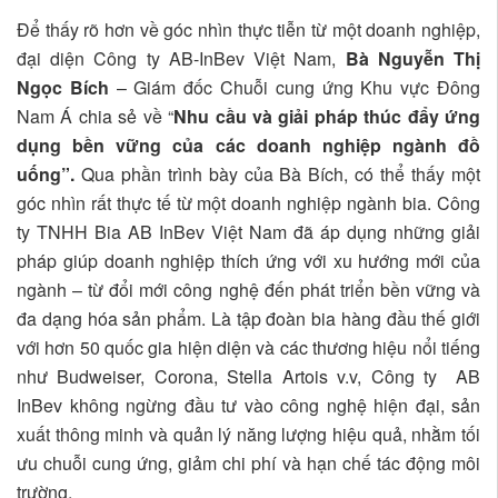
Để thấy rõ hơn về góc nhìn thực tiễn từ một doanh nghiệp,
đại diện Công ty AB-InBev Việt Nam,
Bà Nguyễn Thị
Ngọc Bích
– Giám đốc Chuỗi cung ứng Khu vực Đông
Nam Á chia sẻ về “
Nhu cầu và giải pháp thúc đẩy ứng
dụng bền vững của các doanh nghiệp ngành đồ
uống”.
Qua phần trình bày của Bà Bích, có thể thấy một
góc nhìn rất thực tế từ một doanh nghiệp ngành bia. Công
ty TNHH Bia AB InBev Việt Nam đã áp dụng những giải
pháp giúp doanh nghiệp thích ứng với xu hướng mới của
ngành – từ đổi mới công nghệ đến phát triển bền vững và
đa dạng hóa sản phẩm. Là tập đoàn bia hàng đầu thế giới
với hơn 50 quốc gia hiện diện và các thương hiệu nổi tiếng
như Budweiser, Corona, Stella Artois v.v, Công ty AB
InBev không ngừng đầu tư vào công nghệ hiện đại, sản
xuất thông minh và quản lý năng lượng hiệu quả, nhằm tối
ưu chuỗi cung ứng, giảm chi phí và hạn chế tác động môi
trường.