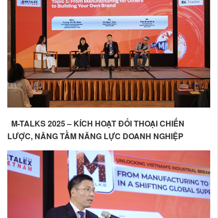
M-TALKS 2025 – KÍCH HOẠT ĐỐI THOẠI CHIẾN
LƯỢC, NÂNG TẦM NĂNG LỰC DOANH NGHIỆP