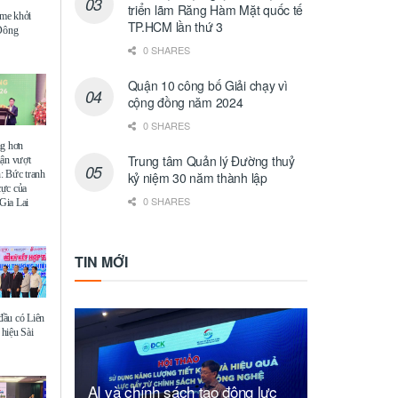
triển lãm Răng Hàm Mặt quốc tế
me khởi
TP.HCM lần thứ 3
 Đông
0 SHARES
Quận 10 công bố Giải chạy vì
cộng đồng năm 2024
0 SHARES
ng hơn
Trung tâm Quản lý Đường thuỷ
uận vượt
: Bức tranh
kỷ niệm 30 năm thành lập
 cực của
0 SHARES
Gia Lai
TIN MỚI
ầu có Liên
hiệu Sài
AI và chính sách tạo động lực