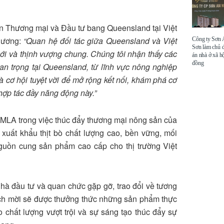
 Thương mại và Đầu tư bang Queensland tại Việt
hương:
“Quan hệ đối tác giữa Queensland và Việt
Công ty Sơn
Sơn làm chủ 
ới và thịnh vượng chung. Chúng tôi nhận thấy các
án nhà ở xã hộ
đồng
an trọng tại Queensland, từ lĩnh vực nông nghiệp
à cơ hội tuyệt vời để mở rộng kết nối, khám phá cơ
hợp tác đầy năng động này.”
 MLA trong việc thúc đẩy thương mại nông sản của
 xuất khẩu thịt bò chất lượng cao, bền vững, mối
uồn cung sản phẩm cao cấp cho thị trường Việt
nhà đầu tư và quan chức gặp gỡ, trao đổi về tương
ch mời sẽ được thưởng thức những sản phẩm thực
chất lượng vượt trội và sự sáng tạo thúc đẩy sự