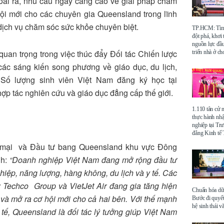
Ngoài ra, nhu cầu ngày càng cao về giải pháp chăm
hội mới cho các chuyên gia Queensland trong lĩnh
 dịch vụ chăm sóc sức khỏe chuyên biệt.
TP.HCM: Tìm 
đột phá, khơi
nguồn lực đầu
uan trọng trong việc thúc đẩy Đối tác Chiến lược
triển nhà ở ch
 các sáng kiến song phương về giáo dục, du lịch,
 Số lượng sinh viên Việt Nam đăng ký học tại
p tác nghiên cứu và giáo dục đẳng cấp thế giới.
1.110 tân cử 
thực hành nhậ
nghiệp tại Tr
đẳng Kinh t
mại và Đầu tư bang Queensland khu vực Đông
nh:
“Doanh nghiệp Việt Nam đang mở rộng đầu tư
iệp, năng lượng, hàng không, du lịch và y tế. Các
Techco Group và VietJet Air đang gia tăng hiện
Chuẩn hóa dữ 
và mở ra cơ hội mới cho cả hai bên. Với thế mạnh
Bước đi quyết
hệ sinh thái v
tế, Queensland là đối tác lý tưởng giúp Việt Nam