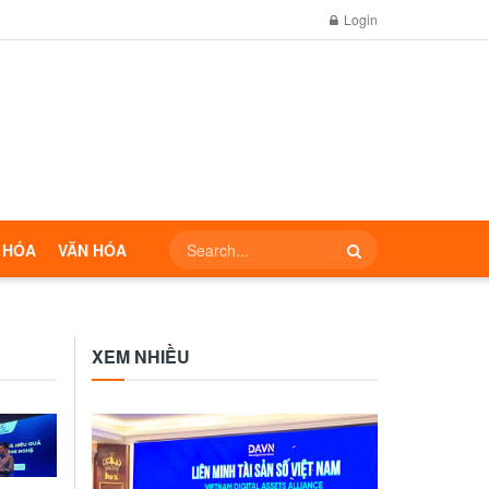
Login
 HÓA
VĂN HÓA
XEM NHIỀU