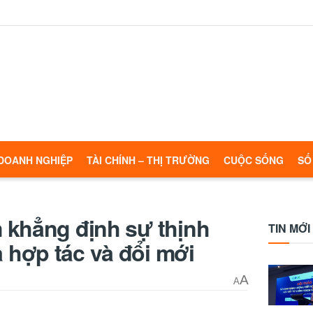
DOANH NGHIỆP
TÀI CHÍNH – THỊ TRƯỜNG
CUỘC SỐNG
SỐ
 khẳng định sự thịnh
TIN MỚI
hợp tác và đổi mới
A
A