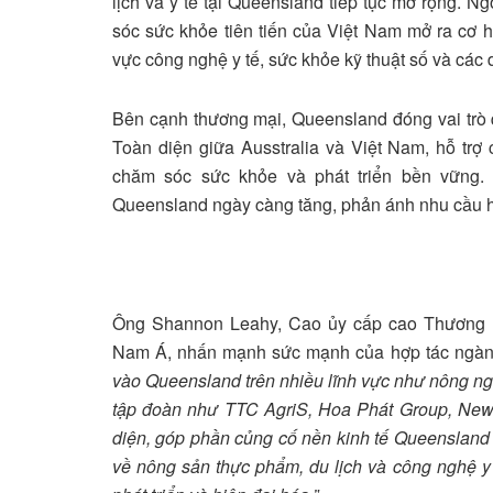
lịch và y tế tại Queensland tiếp tục mở rộng. 
sóc sức khỏe tiên tiến của Việt Nam mở ra cơ 
vực công nghệ y tế, sức khỏe kỹ thuật số và các
Bên cạnh thương mại, Queensland đóng vai trò q
Toàn diện giữa Ausstralia và Việt Nam, hỗ trợ
chăm sóc sức khỏe và phát triển bền vững.
Queensland ngày càng tăng, phản ánh nhu cầu hợ
Ông Shannon Leahy, Cao ủy cấp cao Thương 
Nam Á, nhấn mạnh sức mạnh của hợp tác ngà
vào Queensland trên nhiều lĩnh vực như nông ngh
tập đoàn như TTC AgriS, Hoa Phát Group, New 
diện, góp phần củng cố nền kinh tế Queensland 
về nông sản thực phẩm, du lịch và công nghệ y 