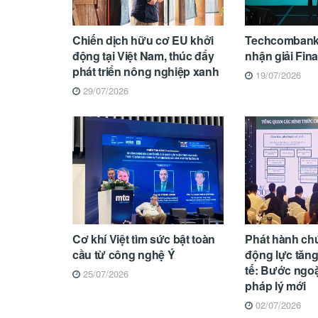
Chiến dịch hữu cơ EU khởi
Techcombank 4
động tại Việt Nam, thúc đẩy
nhận giải Fi
phát triển nông nghiệp xanh
19/07/2026
29/07/2026
Cơ khí Việt tìm sức bật toàn
Phát hành ch
cầu từ công nghệ Ý
động lực tăng
tế: Bước ngo
25/07/2026
pháp lý mới
02/07/2026