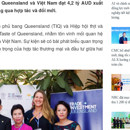
Queensland và Việt Nam đạt 4,2 tỷ AUD xuất
AI và chính s
động lực mới
g qua hợp tác và đổi mới.
nghiệp tiết k
lượng
 phủ bang Queensland (TIQ) và Hiệp hội thịt và
i Taste of Queensland, nhằm tôn vinh mối quan hệ
 Việt Nam. Sự kiện sẽ có bài phát biểu quan trọng
 trọng của hợp tác thương mại và đầu tư giữa hai
CMC bổ nhi
mới, tăng tốc 
AI-X hướng tớ
toàn cầu
NRC đặt mục 
thu 1.200 tỷ 