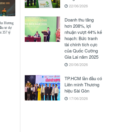
22/06/2026
Doanh thu tăng
 An Hương
hơn 208%, lợi
đầu tư dự
nhuận vượt 44% kế
i 357 tỷ
hoạch: Bức tranh
tài chính tích cực
của Quốc Cường
Gia Lai năm 2025
20/06/2026
TP.HCM lần đầu có
Liên minh Thương
hiệu Sài Gòn
17/06/2026