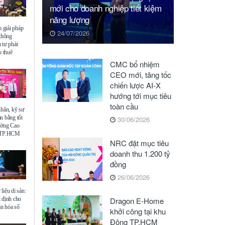
mới cho doanh nghiệp tiết kiệm
năng lượng
giải pháp
24/07/2026
 thông
 tư phát
o thuê
CMC bổ nhiệm
CEO mới, tăng tốc
chiến lược AI-X
hướng tới mục tiêu
toàn cầu
nhân, kỹ sư
n bằng tốt
30/06/2026
ường Cao
ế TP.HCM
NRC đặt mục tiêu
doanh thu 1.200 tỷ
đồng
26/06/2026
liệu di sản:
 định cho
Dragon E-Home
ăn hóa số
khởi công tại khu
Đông TP.HCM