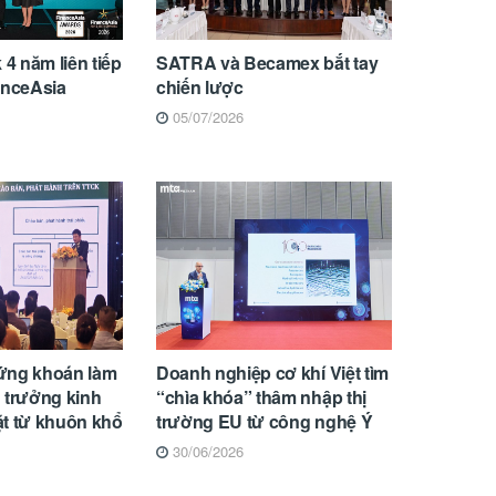
 năm liên tiếp
SATRA và Becamex bắt tay
nanceAsia
chiến lược
05/07/2026
ứng khoán làm
Doanh nghiệp cơ khí Việt tìm
 trưởng kinh
“chìa khóa” thâm nhập thị
ặt từ khuôn khổ
trường EU từ công nghệ Ý
30/06/2026