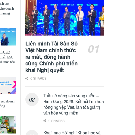
ách tạo
 cho doanh
iệm năng
Liên minh Tài Sản Số
Việt Nam chính thức
ệm CEO
ra mắt, đồng hành
chiến lược
cùng Chính phủ triển
i mục tiêu
khai Nghị quyết
0 SHARES
Tuần lễ nông sản vùng miền –
Bình Đông 2026: Kết nối tinh hoa
tiêu doanh
đồng
nông nghiệp Việt, lan tỏa giá trị
văn hóa vùng miền
0 SHARES
Khai mạc Hội nghị Khoa học và