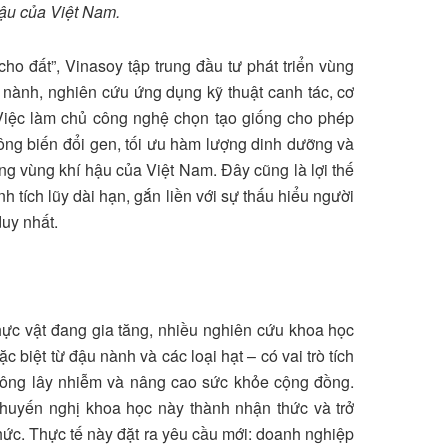
hậu của Việt Nam.
ại cho đất”, Vinasoy tập trung đầu tư phát triển vùng
 nành, nghiên cứu ứng dụng kỹ thuật canh tác, cơ
 Việc làm chủ công nghệ chọn tạo giống cho phép
ông biến đổi gen, tối ưu hàm lượng dinh dưỡng và
ừng vùng khí hậu của Việt Nam. Đây cũng là lợi thế
h tích lũy dài hạn, gắn liền với sự thấu hiểu người
duy nhất.
ực vật đang gia tăng, nhiều nghiên cứu khoa học
ặc biệt từ đậu nành và các loại hạt – có vai trò tích
không lây nhiễm và nâng cao sức khỏe cộng đồng.
khuyến nghị khoa học này thành nhận thức và trở
thức. Thực tế này đặt ra yêu cầu mới: doanh nghiệp