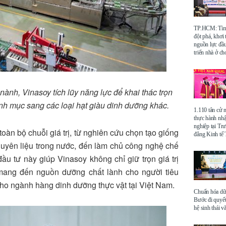
TP.HCM: Tìm 
đột phá, khơi
nguồn lực đầu
triển nhà ở ch
nành, Vinasoy tích lũy năng lực để khai thác trọn
anh mục sang các loại hạt giàu dinh dưỡng khác.
1.110 tân cử 
thực hành nhậ
nghiệp tại Tr
toàn bộ chuỗi giá trị, từ nghiên cứu chọn tạo giống
đẳng Kinh t
guyên liệu trong nước, đến làm chủ công nghệ chế
u tư này giúp Vinasoy không chỉ giữ trọn giá trị
mang đến nguồn dưỡng chất lành cho người tiêu
cho ngành hàng dinh dưỡng thực vật tại Việt Nam.
Chuẩn hóa dữ 
Bước đi quyết
hệ sinh thái v