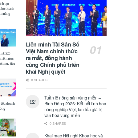
ách tạo
 cho doanh
iệm năng
Liên minh Tài Sản Số
Việt Nam chính thức
ệm CEO
ra mắt, đồng hành
chiến lược
cùng Chính phủ triển
i mục tiêu
khai Nghị quyết
0 SHARES
Tuần lễ nông sản vùng miền –
Bình Đông 2026: Kết nối tinh hoa
tiêu doanh
đồng
nông nghiệp Việt, lan tỏa giá trị
văn hóa vùng miền
0 SHARES
Khai mạc Hội nghị Khoa học và