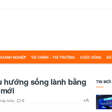
DOANH NGHIỆP
TÀI CHÍNH – THỊ TRƯỜNG
CUỘC SỐNG
SỐ
u hướng sống lành bằng
TIN MỚI
 mới
0
A
nhập khẩu
A