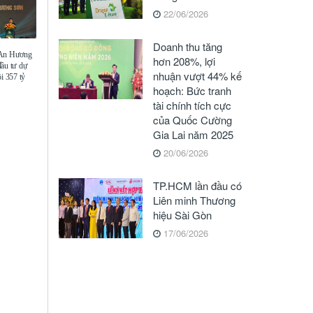
22/06/2026
Doanh thu tăng
 An Hương
hơn 208%, lợi
đầu tư dự
nhuận vượt 44% kế
i 357 tỷ
hoạch: Bức tranh
tài chính tích cực
của Quốc Cường
Gia Lai năm 2025
20/06/2026
TP.HCM lần đầu có
Liên minh Thương
hiệu Sài Gòn
17/06/2026