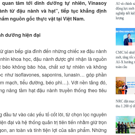
 quan tâm tới dinh dưỡng tự nhiên, Vinasoy
AI và chính s
động lực mới
ành từ đậu nành và hạt”, tiếp tục khẳng định
nghiệp tiết k
hẩm nguồn gốc thực vật tại Việt Nam.
lượng
nh dưỡng hiện đại
 từ gian bếp gia đình đến những chiếc xe đậu nành
CMC bổ nhi
mới, tăng tốc 
 nhìn khoa học, đậu nành được ghi nhận là nguồn
AI-X hướng tớ
t béo không bão hòa, chất xơ tự nhiên và không
toàn cầu
học như isoflavones, saponins, lunasin… góp phần
im mạch, tiểu đường, béo phì…). Với nền tảng đó,
ọng nâng tầm hạt đậu nành truyền thống theo tiêu
NRC đặt mục 
thu 1.200 tỷ 
 đầu tư vào các yếu tố cốt lõi, từ chọn lọc nguyên
ện đại và hệ thống quản trị tiên tiến nhằm giữ trọn
on, an toàn và tính tiện lợi của sản phẩm. Những