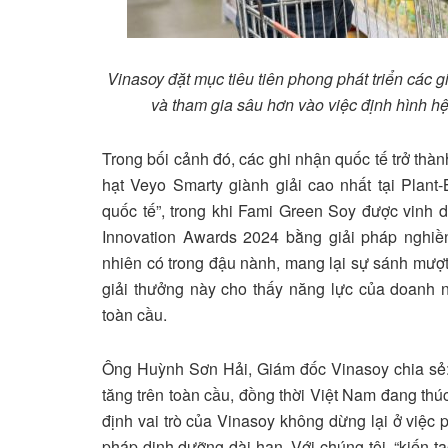
Vinasoy đặt mục tiêu tiên phong phát triển các 
và tham gia sâu hơn vào việc định hình hệ
Trong bối cảnh đó, các ghi nhận quốc tế trở thà
hạt Veyo Smarty giành giải cao nhất tại Plan
quốc tế”, trong khi Fami Green Soy được vinh 
Innovation Awards 2024 bằng giải pháp nghiền
nhiên có trong đậu nành, mang lại sự sánh mượ
giải thưởng này cho thấy năng lực của doanh 
toàn cầu.
Ông Huỳnh Sơn Hải, Giám đốc Vinasoy chia sẻ:
tăng trên toàn cầu, đồng thời Việt Nam đang thú
định vai trò của Vinasoy không dừng lại ở việc 
pháp dinh dưỡng dài hạn. Với chúng tôi, “kiến t