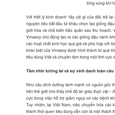
từng vùng khí 
Với triết lý kinh doanh “lấy cái gì của đất, trả l
nguyên liệu bắt đầu từ khâu chọn tạo giống đậu
giới hóa và chế biến bảo quản sau thu hoạch.
Vinasoy chủ động tạo ra các giống đậu nành kh
các hoạt chất sinh học quý giá và phù hợp với t
khác biệt của Vinasoy được hình thành từ quá trìn
tiêu dùng Việt và chuyên tâm trong một lĩnh vực 
Tầm nhìn tương lai và sự vinh danh toàn cầu
Nhu cầu dinh dưỡng lành mạnh có nguồn gốc th
trên thế giới cho thấy chế độ ăn giàu thực vật – đ
cực trong việc hỗ trợ giảm nguy cơ các bệnh 
Tuy nhiên, tại Việt Nam, việc chuyển hóa các 
thành thói quen tiêu dùng vẫn còn là một thách 