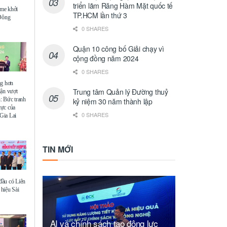
triển lãm Răng Hàm Mặt quốc tế
me khởi
TP.HCM lần thứ 3
 Đông
0 SHARES
Quận 10 công bố Giải chạy vì
cộng đồng năm 2024
0 SHARES
ng hơn
Trung tâm Quản lý Đường thuỷ
uận vượt
: Bức tranh
kỷ niệm 30 năm thành lập
 cực của
0 SHARES
Gia Lai
TIN MỚI
ầu có Liên
hiệu Sài
AI và chính sách tạo động lực