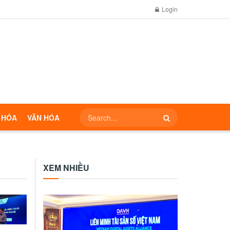
Login
 HÓA
VĂN HÓA
XEM NHIỀU