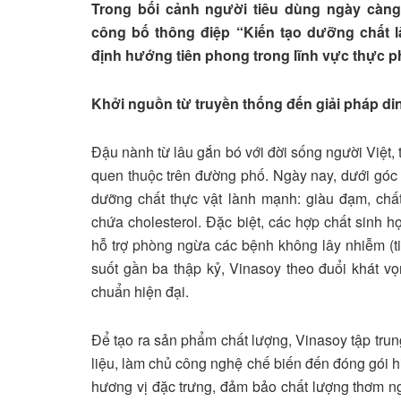
Trong bối cảnh người tiêu dùng ngày càng
công bố thông điệp “Kiến tạo dưỡng chất l
định hướng tiên phong trong lĩnh vực thực p
Khởi nguồn từ truyền thống đến giải pháp di
Đậu nành từ lâu gắn bó với đời sống người Việt,
quen thuộc trên đường phố. Ngày nay, dưới góc
dưỡng chất thực vật lành mạnh: giàu đạm, chấ
chứa cholesterol. Đặc biệt, các hợp chất sinh 
hỗ trợ phòng ngừa các bệnh không lây nhiễm (t
suốt gần ba thập kỷ, Vinasoy theo đuổi khát v
chuẩn hiện đại.
Để tạo ra sản phẩm chất lượng, Vinasoy tập trung
liệu, làm chủ công nghệ chế biến đến đóng gói hi
hương vị đặc trưng, đảm bảo chất lượng thơm ng