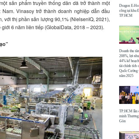
một sản phẩm truyền thống dân dã trở thành một
Dragon E-Ho
ệt Nam. Vinasoy trở thành doanh nghiệp dẫn đầu
công tại khu
TP.HCM
 với thị phần sản lượng 90,1% (NielsenIQ, 2021),
 giới 6 năm liên tiếp (GlobalData, 2018 – 2023).
tạo”
Doanh thu tă
208%, lợi nh
44% kế hoạch
tài chính tích
Quốc Cường 
năm 2025
TP.HCM lần đ
minh Thương 
Gòn