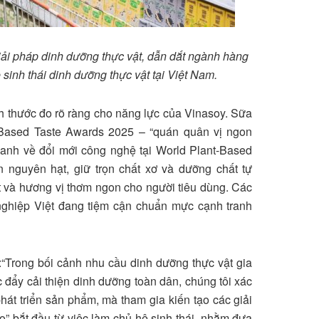
giải pháp dinh dưỡng thực vật, dẫn dắt ngành hàng
 sinh thái dinh dưỡng thực vật tại Việt Nam.
nh thước đo rõ ràng cho năng lực của Vinasoy. Sữa
t-Based Taste Awards 2025 – “quán quân vị ngon
danh về đổi mới công nghệ tại World Plant-Based
 nguyên hạt, giữ trọn chất xơ và dưỡng chất tự
t và hương vị thơm ngon cho người tiêu dùng. Các
nghiệp Việt đang tiệm cận chuẩn mực cạnh tranh
“Trong bối cảnh nhu cầu dinh dưỡng thực vật gia
c đẩy cải thiện dinh dưỡng toàn dân, chúng tôi xác
phát triển sản phẩm, mà tham gia kiến tạo các giải
ạo” bắt đầu từ việc làm chủ hệ sinh thái, nhằm đưa