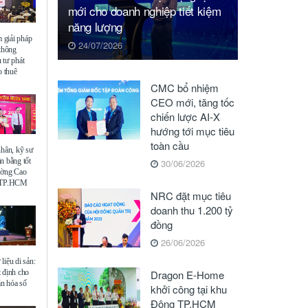
mới cho doanh nghiệp tiết kiệm
năng lượng
giải pháp
24/07/2026
 thông
 tư phát
o thuê
CMC bổ nhiệm
CEO mới, tăng tốc
chiến lược AI-X
hướng tới mục tiêu
toàn cầu
nhân, kỹ sư
n bằng tốt
30/06/2026
ường Cao
ế TP.HCM
NRC đặt mục tiêu
doanh thu 1.200 tỷ
đồng
26/06/2026
liệu di sản:
 định cho
Dragon E-Home
ăn hóa số
khởi công tại khu
Đông TP.HCM