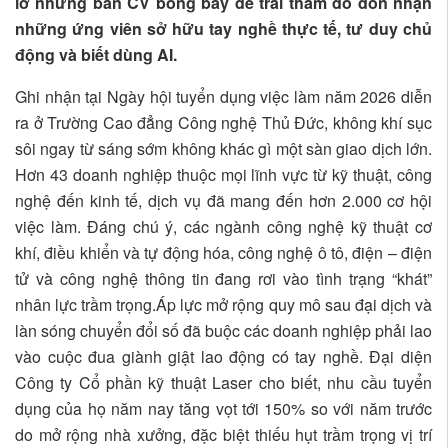
lơ những bản CV bóng bẩy để trải thảm đỏ đón nhận
những ứng viên sở hữu tay nghề thực tế, tư duy chủ
động và biết dùng AI.
Ghi nhận tại Ngày hội tuyển dụng việc làm năm 2026 diễn
ra ở Trường Cao đẳng Công nghệ Thủ Đức, không khí sục
sôi ngay từ sáng sớm không khác gì một sàn giao dịch lớn.
Hơn 43 doanh nghiệp thuộc mọi lĩnh vực từ kỹ thuật, công
nghệ đến kinh tế, dịch vụ đã mang đến hơn 2.000 cơ hội
việc làm. Đáng chú ý, các ngành công nghệ kỹ thuật cơ
khí, điều khiển và tự động hóa, công nghệ ô tô, điện – điện
tử và công nghệ thông tin đang rơi vào tình trạng “khát”
nhân lực trầm trọng.Áp lực mở rộng quy mô sau đại dịch và
làn sóng chuyển đổi số đã buộc các doanh nghiệp phải lao
vào cuộc đua giành giật lao động có tay nghề. Đại diện
Công ty Cổ phần kỹ thuật Laser cho biết, nhu cầu tuyển
dụng của họ năm nay tăng vọt tới 150% so với năm trước
do mở rộng nhà xưởng, đặc biệt thiếu hụt trầm trọng vị trí