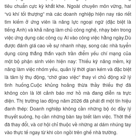
tiêu chuẩn cực kỳ khắt khe. Ngoài chuyên môn vững, hai
“vũ khí tối thượng” mà các doanh nghiệp hiện nay ráo riết
tìm kiếm ở ứng viên là năng lực ngoại ngữ (đặc biệt là
tiếng Anh) và khả năng làm chủ công nghệ, nhạy bén trong
việc ứng dụng các công cụ AI vào công việc hằng ngày.Dù
được đánh giá cao về sự nhanh nhạy, song các nhà tuyển
dụng cũng thẳng thắn vạch trần điểm yếu chí mạng của
một bộ phận sinh viên hiện nay: Thiếu kỹ năng mềm, kỹ
năng làm việc nhóm yếu, quản lý thời gian kém và đặc biệt
là tâm lý thụ động, “chờ giao việc” thay vì chủ động xử lý
tình huống.Cuộc khủng hoảng thừa thầy thiếu thợ đã
không còn là lời cảnh báo mơ hồ mà đang diễn ra trực
diện. Thị trường lao động năm 2026 đã phát đi một tín hiệu
đanh thép: Doanh nghiệp không cần những bộ óc đầy lý
thuyết suông, họ cần những bàn tay biết làm việc. Thời thế
đã thay đổi, và cơ hội chỉ thuộc về những ai dám nhúng tay
vào thực tế ngay từ khi còn ngồi trên ghế nhà trường.