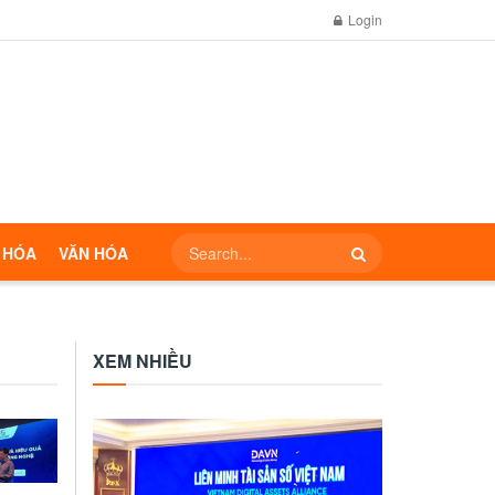
Login
 HÓA
VĂN HÓA
XEM NHIỀU