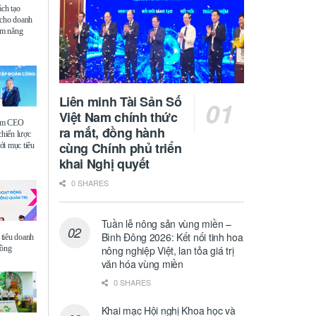
ách tạo
 cho doanh
iệm năng
Liên minh Tài Sản Số
Việt Nam chính thức
ệm CEO
ra mắt, đồng hành
chiến lược
cùng Chính phủ triển
i mục tiêu
khai Nghị quyết
0 SHARES
Tuần lễ nông sản vùng miền –
Bình Đông 2026: Kết nối tinh hoa
tiêu doanh
đồng
nông nghiệp Việt, lan tỏa giá trị
văn hóa vùng miền
0 SHARES
Khai mạc Hội nghị Khoa học và