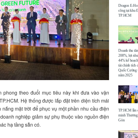
Dragon E-Ho
công tại khu
TP.HCM
Doanh thu tă
208%, lợi nh
44% kế hoạch
tài chính tích
Quốc Cường 
năm 2025
n phong theo đuổi mục tiêu này khi đưa vào vận
 TP.HCM. Hệ thống được lắp đặt trên diện tích mái
 nắng mặt trời để phục vụ một phần nhu cầu điện
TP.HCM lần đ
minh Thương 
úp doanh nghiệp giảm sự phụ thuộc vào nguồn điện
Gòn
hác hạ tầng sẵn có.