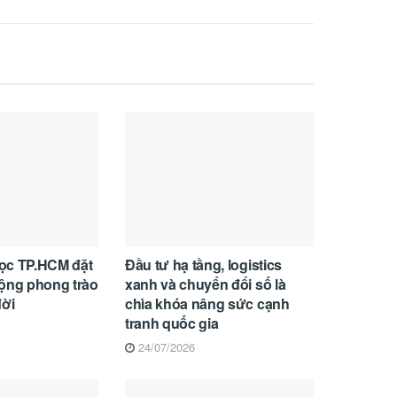
ọc TP.HCM đặt
Đầu tư hạ tầng, logistics
rộng phong trào
xanh và chuyển đổi số là
đời
chìa khóa nâng sức cạnh
tranh quốc gia
24/07/2026