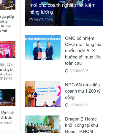
mới cho doanh nghiệp tiết kiệm
năng lượng
giải pháp
24/07/2026
 thông
 tư phát
o thuê
CMC bổ nhiệm
CEO mới, tăng tốc
chiến lược AI-X
hướng tới mục tiêu
toàn cầu
nhân, kỹ sư
n bằng tốt
30/06/2026
ường Cao
ế TP.HCM
NRC đặt mục tiêu
doanh thu 1.200 tỷ
đồng
26/06/2026
liệu di sản:
 định cho
Dragon E-Home
ăn hóa số
khởi công tại khu
Đông TP.HCM