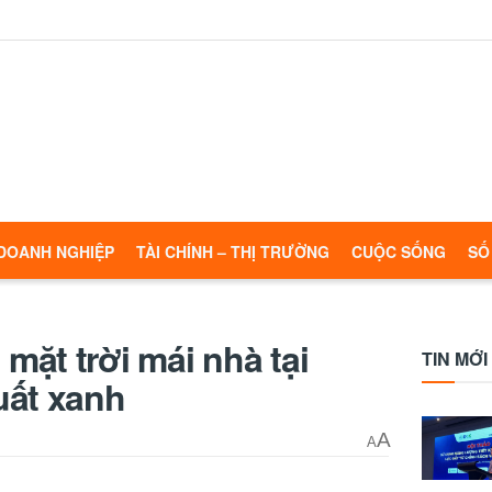
DOANH NGHIỆP
TÀI CHÍNH – THỊ TRƯỜNG
CUỘC SỐNG
SỐ
ặt trời mái nhà tại
TIN MỚI
uất xanh
A
A