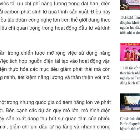
việc tối ưu chi phí năng lượng trong dài hạn, điện
i carbon phát sinh từ quá trình sản xuất. Điều này
TP.HCM: Tìm 
ều tập đoàn công nghệ lớn trên thế giới đang theo
đột phá, khơi
tiêu chí quan trọng trong hoạt động đầu tư và kinh
nguồn lực đầu
triển nhà ở ch
ần trong chiến lược mở rộng việc sử dụng năng
 Việc tích hợp nguồn điện tái tạo vào hoạt động vận
iện thực hóa các mục tiêu giảm phát thải mà còn
1.110 tân cử 
thực hành nhậ
 minh, tiết kiệm năng lượng và thân thiện với môi
nghiệp tại Tr
đẳng Kinh t
ột trong những quốc gia có tiềm năng lớn về phát
 lợi. Bên cạnh các dự án quy mô lớn, mô hình điện
máy sản xuất đang thu hút sự quan tâm của nhiều
Chuẩn hóa dữ 
Bước đi quyết
mái, giảm chi phí đầu tư hạ tầng và nhanh chóng
hệ sinh thái v