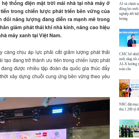
hệ thống điện mặt trời mái nhà tại nhà máy ở
AI và chính s
động lực mới
iến trong chiến lược phát triển bền vững của
nghiệp tiết k
 đổi năng lượng đang diễn ra mạnh mẽ trong
lượng
hần giảm phát thải khí nhà kính, nâng cao hiệu
hà máy xanh tại Việt Nam.
 càng chịu áp lực phải cắt giảm lượng phát thải
CMC bổ nhi
i tạo đang trở thành ưu tiên trong chiến lược phát
mới, tăng tốc 
AI-X hướng tớ
g đang được nhiều tập đoàn đa quốc gia thúc đẩy
toàn cầu
 thời xây dựng chuỗi cung ứng bền vững theo yêu
NRC đặt mục 
thu 1.200 tỷ 