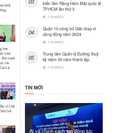
triển lãm Răng Hàm Mặt quốc tế
me khởi
TP.HCM lần thứ 3
 Đông
0 SHARES
Quận 10 công bố Giải chạy vì
cộng đồng năm 2024
0 SHARES
ng hơn
Trung tâm Quản lý Đường thuỷ
uận vượt
: Bức tranh
kỷ niệm 30 năm thành lập
 cực của
0 SHARES
Gia Lai
TIN MỚI
ầu có Liên
hiệu Sài
AI và chính sách tạo động lực