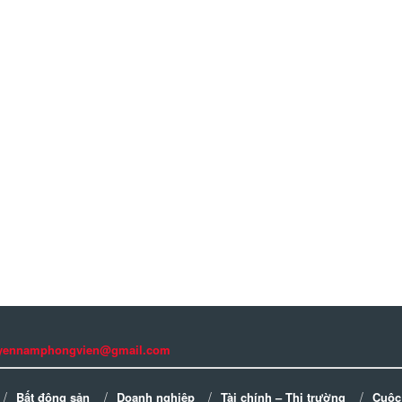
guyennamphongvien@gmail.com
Bất động sản
Doanh nghiệp
Tài chính – Thị trường
Cuộc