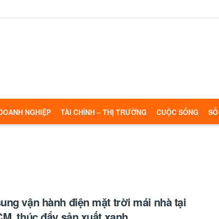
DOANH NGHIỆP
TÀI CHÍNH – THỊ TRƯỜNG
CUỘC SỐNG
SỐ
ng vận hành điện mặt trời mái nhà tại
M, thúc đẩy sản xuất xanh