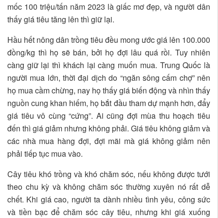
mốc 100 triệu/tấn năm 2023 là giấc mơ đẹp, và người dân
thấy giá tiêu tăng lên thì giữ lại.
Hầu hết nông dân trồng tiêu đều mong ước giá lên 100.000
đồng/kg thì họ sẽ bán, bởi họ đợi lâu quá rồi. Tuy nhiên
càng giữ lại thì khách lại càng muốn mua. Trung Quốc là
người mua lớn, thời đại dịch do “ngăn sông cấm chợ” nên
họ mua cầm chừng, nay họ thấy giá biến động và nhìn thấy
nguồn cung khan hiếm, họ bắt đầu tham dự mạnh hơn, đẩy
giá tiêu vô cùng “cứng”. Ai cũng đợi mùa thu hoạch tiêu
đến thì giá giảm nhưng không phải. Giá tiêu không giảm và
các nhà mua hàng đợi, đợi mãi mà giá không giảm nên
phải tiếp tục mua vào.
Cây tiêu khó trồng và khó chăm sóc, nếu không được tưới
theo chu kỳ và không chăm sóc thường xuyên nó rất dễ
chết. Khi giá cao, người ta dành nhiều tình yêu, công sức
và tiền bạc để chăm sóc cây tiêu, nhưng khi giá xuống