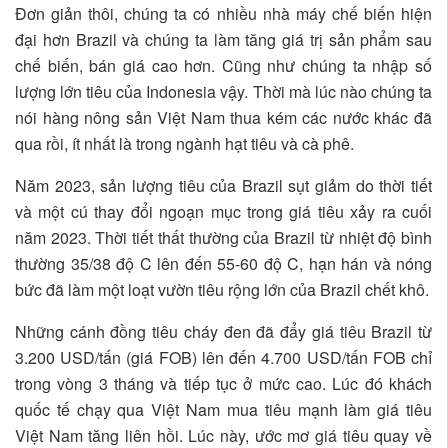
Đơn giản thôi, chúng ta có nhiều nhà máy chế biến hiện
đại hơn Brazil và chúng ta làm tăng giá trị sản phẩm sau
chế biến, bán giá cao hơn. Cũng như chúng ta nhập số
lượng lớn tiêu của Indonesia vậy. Thời mà lúc nào chúng ta
nói hàng nông sản Việt Nam thua kém các nước khác đã
qua rồi, ít nhất là trong ngành hạt tiêu và cà phê.
Năm 2023, sản lượng tiêu của Brazil sụt giảm do thời tiết
và một cú thay đổi ngoạn mục trong giá tiêu xảy ra cuối
năm 2023. Thời tiết thất thường của Brazil từ nhiệt độ bình
thường 35/38 độ C lên đến 55-60 độ C, hạn hán và nóng
bức đã làm một loạt vườn tiêu rộng lớn của Brazil chết khô.
Những cánh đồng tiêu cháy đen đã đẩy giá tiêu Brazil từ
3.200 USD/tấn (giá FOB) lên đến 4.700 USD/tấn FOB chỉ
trong vòng 3 tháng và tiếp tục ở mức cao. Lúc đó khách
quốc tế chạy qua Việt Nam mua tiêu mạnh làm giá tiêu
Việt Nam tăng liên hồi. Lúc này, ước mơ giá tiêu quay về