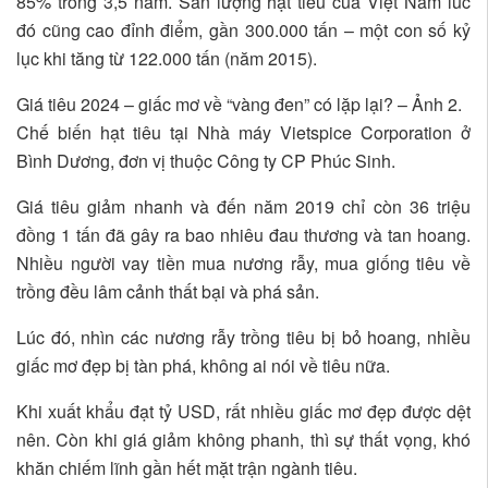
85% trong 3,5 năm. Sản lượng hạt tiêu của Việt Nam lúc
đó cũng cao đỉnh điểm, gần 300.000 tấn – một con số kỷ
lục khi tăng từ 122.000 tấn (năm 2015).
Giá tiêu 2024 – giấc mơ về “vàng đen” có lặp lại? – Ảnh 2.
Chế biến hạt tiêu tại Nhà máy Vietspice Corporation ở
Bình Dương, đơn vị thuộc Công ty CP Phúc Sinh.
Giá tiêu giảm nhanh và đến năm 2019 chỉ còn 36 triệu
đồng 1 tấn đã gây ra bao nhiêu đau thương và tan hoang.
Nhiều người vay tiền mua nương rẫy, mua giống tiêu về
trồng đều lâm cảnh thất bại và phá sản.
Lúc đó, nhìn các nương rẫy trồng tiêu bị bỏ hoang, nhiều
giấc mơ đẹp bị tàn phá, không ai nói về tiêu nữa.
Khi xuất khẩu đạt tỷ USD, rất nhiều giấc mơ đẹp được dệt
nên. Còn khi giá giảm không phanh, thì sự thất vọng, khó
khăn chiếm lĩnh gần hết mặt trận ngành tiêu.