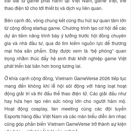
trải dài từ game phát hành tại Việt Nam, game Việt, thể
thao điện tử cho tới thiết bị và dịch vụ liên quan.
Bên cạnh đó, vòng chung kết cũng thu hút sự quan tâm lớn
từ cộng đồng startup game. Chương trình tạo cơ hội để các
dự án tiềm năng trình bày ý tưởng trước hội đồng chuyên
gia và nhà đầu tư, qua đó tìm kiếm nguồn lực để thương
mại hóa sản phẩm. Đây được xem là “bệ phóng” quan
trọng nhằm thúc đẩy hệ sinh thái khởi nghiệp game Việt
phát triển bài bản hơn trong tương lai.
Ở khía cạnh cộng đồng, Vietnam GameVerse 2026 tiếp tục
mang đến không khí lễ hội sôi động với hàng loạt hoạt
động giải trí và thi đấu thể thao điện tử. Các giải đấu như
hay hứa hẹn tạo nên sức nóng lớn cho người hâm mộ.
Hoạt động cosplay, fan meeting cùng các đội tuyển
Esports hàng đầu Việt Nam và các màn biểu diễn âm nhạc
cũng góp phần biến Vietnam GameVerse trở thành sự kiện