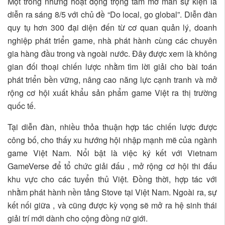
Một trong những hoạt động trọng tâm mở màn sự kiện là
diễn ra sáng 8/5 với chủ đề “Do local, go global”. Diễn đàn
quy tụ hơn 300 đại diện đến từ cơ quan quản lý, doanh
nghiệp phát triển game, nhà phát hành cùng các chuyên
gia hàng đầu trong và ngoài nước. Đây được xem là không
gian đối thoại chiến lược nhằm tìm lời giải cho bài toán
phát triển bền vững, nâng cao năng lực cạnh tranh và mở
rộng cơ hội xuất khẩu sản phẩm game Việt ra thị trường
quốc tế.
Tại diễn đàn, nhiều thỏa thuận hợp tác chiến lược được
công bố, cho thấy xu hướng hội nhập mạnh mẽ của ngành
game Việt Nam. Nổi bật là việc ký kết với Vietnam
GameVerse để tổ chức giải đấu , mở rộng cơ hội thi đấu
khu vực cho các tuyển thủ Việt. Đồng thời, hợp tác với
nhằm phát hành nền tảng Stove tại Việt Nam. Ngoài ra, sự
kết nối giữa , và cũng được kỳ vọng sẽ mở ra hệ sinh thái
giải trí mới dành cho cộng đồng nữ giới.