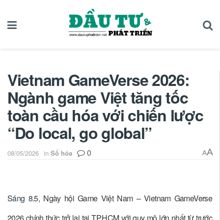
Vietnam GameVerse 2026:
Ngành game Việt tăng tốc
toàn cầu hóa với chiến lược
“Do local, go global”
0
A
08/05/2026
in
Số hóa
A
Sáng 8.5,
Ngày hội Game Việt Nam – Vietnam GameVerse
2026 chính thức trở lại tại TP.HCM với quy mô lớn nhất từ trước