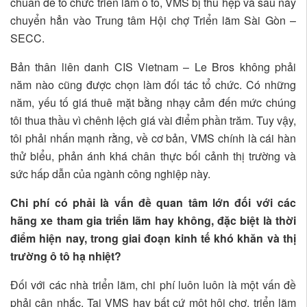
chuẩn để tổ chức triển lãm ô tô, VMS bị thu hẹp và sau này
chuyển hẳn vào Trung tâm Hội chợ Triển lãm Sài Gòn –
SECC.
Bản thân liên danh CIS Vietnam – Le Bros không phải
năm nào cũng được chọn làm đối tác tổ chức. Có những
năm, yếu tố giá thuê mặt bằng nhạy cảm đến mức chúng
tôi thua thầu vì chênh lệch giá vài điểm phần trăm. Tuy vậy,
tôi phải nhấn mạnh rằng, về cơ bản, VMS chính là cái hàn
thử biểu, phản ánh khá chân thực bối cảnh thị trường và
sức hấp dẫn của ngành công nghiệp này.
Chi phí có phải là vấn đề quan tâm lớn đối với các
hãng xe tham gia triển lãm hay không, đặc biệt là thời
điểm hiện nay, trong giai đoạn kinh tế khó khăn và thị
trường ô tô hạ nhiệt?
Đối với các nhà triển lãm, chi phí luôn luôn là một vấn đề
phải cân nhắc. Tại VMS hay bất cứ một hội chợ, triển lãm