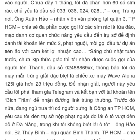
vào người. Chưa đầy 1 tháng, tôi đã chặn hơn 60 số sim
rác, chủ yếu là đầu số 033, 036, 024, 028…” – ông Trung
nói. Ông Xuân Hảo – nhân viên văn phòng tại quận 3, TP
HCM – chia sẻ đa phần cuộc gọi từ các sim rác là lừa đảo,
mạo danh cơ quan chức năng yêu cầu đến trụ sở để định
danh tài khoản lên mức 2, phạt nguội, mời gọi đầu tư dự án
tiền ảo với cam kết lợi nhuận cao… “Sáng chủ nhật tuần
trước, chưa kịp thức giấc thì tôi nhận được cuộc gọi của
người tên Thanh, đầu số 02488869xx, thông báo tôi đã
may mắn trúng giải đặc biệt là chiếc xe máy Wave Alpha
125i giá hơn 23 triệu đồng. Để nhận giải, người này yêu
cầu tôi phải tham gia Telegram và kết bạn với tài khoản tên
“Bích Trâm” để nhận đường link trúng thưởng. Trước đó
nữa, đang ngủ trưa thì có người xưng là Công an TP HCM,
yêu cầu tôi đến trụ sở nộp phạt nguội do lái ô tô vượt đèn
đỏ ở Đà Nẵng, trong khi tôi không biết lái ô tô” – ông Hảo
nói. Bà Thúy Bình – ngụ quận Bình Thạnh, TP HCM – cho