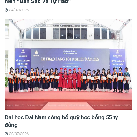
niên “Bản Sắc Và Tự Hào”
24/07/2026
Đại học Đại Nam công bố quỹ học bổng 55 tỷ
đồng
20/07/2026