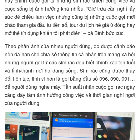
hay chính cuộc gọi từ những sim rác khiến công việc và
cuộc sống bị ảnh hưởng khá nhiều. “Giờ trưa cần nghỉ lấy
sức để chiều làm việc nhưng cũng bị những cuộc gọi mời
chào tham gia đầu tư tiền số, tour du lịch hè giá 0 đồng hay
mở thẻ tín dụng khiến tôi phát điên” – bà Bình bức xúc.
Theo phản ánh của nhiều người dùng, do được cảnh báo
nên đã hạn chế chia sẻ thông tin cá nhân trên mạng xã hội
nhưng người gọi từ các sim rác đều biết chính xác tên tuổi
và tỉnh/thành nơi họ đang sống. Sim rác cũng được thay
đổi liên tục, tinh vi hơn là gọi bằng đầu số 096, 090, 091…
để người dùng nghe máy. Tần suất nhận cuộc gọi rác ngày
càng dày làm ảnh hưởng công việc và thời gian nghỉ ngơi
của người dùng.