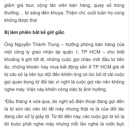
giảm giá tour, cộng tác viên bán hàng, quay số trúng
thưởng… từ sáng đến khuya. Thậm chí, cuối tuần họ cũng
không được tha!
Bị làm phiền bất kể giờ giấc
Ông Nguyễn Thành Trung – trưởng phòng bán hàng của
một công ty giao nhận tại quận 1, TP HCM – cho biết
khoảng 9 giờ trở đi, những cuộc gọi chào mời đầu tư tiền
ảo, chứng khoán hay mua bất động sản ở TP HCM giá rẻ
từ các số lạ liên tục dội đến khiến ông có lúc bỏ lỡ vài cuộc
gọi quan trọng từ đối tác vì nghĩ là cuộc gọi rác nên không
nghe máy. Việc này khiến công việc bị ảnh hưởng.
“Đầu tháng 4 vừa qua, do nghĩ số điện thoại đang gọi đến
là từ sim rác nên tôi tắt máy nhưng thật ra là của đối tác
đang cần xử lý giấy tờ. Từ đó đến nay, các cuộc gọi từ số lạ
tôi buộc phải nghe máy nhưng mỗi lần nghe là rước bực