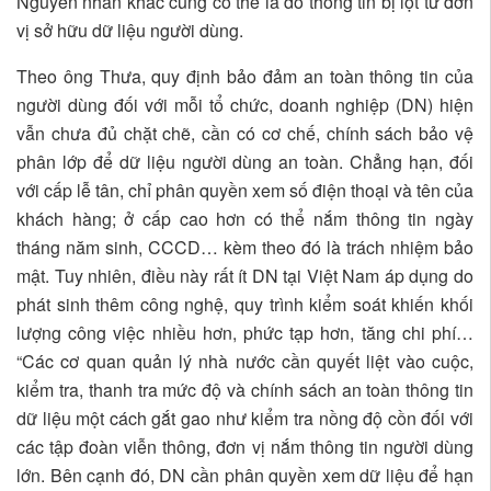
Nguyên nhân khác cũng có thể là do thông tin bị lọt từ đơn
vị sở hữu dữ liệu người dùng.
Theo ông Thưa, quy định bảo đảm an toàn thông tin của
người dùng đối với mỗi tổ chức, doanh nghiệp (DN) hiện
vẫn chưa đủ chặt chẽ, cần có cơ chế, chính sách bảo vệ
phân lớp để dữ liệu người dùng an toàn. Chẳng hạn, đối
với cấp lễ tân, chỉ phân quyền xem số điện thoại và tên của
khách hàng; ở cấp cao hơn có thể nắm thông tin ngày
tháng năm sinh, CCCD… kèm theo đó là trách nhiệm bảo
mật. Tuy nhiên, điều này rất ít DN tại Việt Nam áp dụng do
phát sinh thêm công nghệ, quy trình kiểm soát khiến khối
lượng công việc nhiều hơn, phức tạp hơn, tăng chi phí…
“Các cơ quan quản lý nhà nước cần quyết liệt vào cuộc,
kiểm tra, thanh tra mức độ và chính sách an toàn thông tin
dữ liệu một cách gắt gao như kiểm tra nồng độ cồn đối với
các tập đoàn viễn thông, đơn vị nắm thông tin người dùng
lớn. Bên cạnh đó, DN cần phân quyền xem dữ liệu để hạn