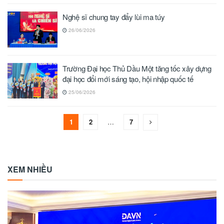
Nghệ sĩ chung tay đẩy lùi ma túy
26/06/2026
Trường Đại học Thủ Dầu Một tăng tốc xây dựng
đại học đổi mới sáng tạo, hội nhập quốc tế
25/06/2026
1
2
…
7
XEM NHIỀU