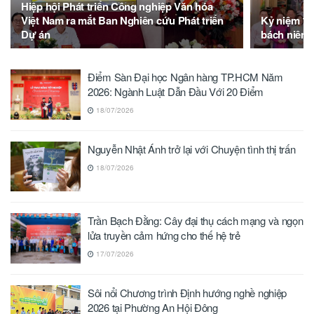
Hiệp hội Phát triển Công nghiệp Văn hóa
Việt Nam ra mắt Ban Nghiên cứu Phát triển
Kỷ niệm 10
Dự án
bách niên 
Điểm Sàn Đại học Ngân hàng TP.HCM Năm
2026: Ngành Luật Dẫn Đầu Với 20 Điểm
18/07/2026
Nguyễn Nhật Ánh trở lại với Chuyện tình thị trấn
18/07/2026
Trần Bạch Đằng: Cây đại thụ cách mạng và ngọn
lửa truyền cảm hứng cho thế hệ trẻ
17/07/2026
Sôi nổi Chương trình Định hướng nghề nghiệp
2026 tại Phường An Hội Đông