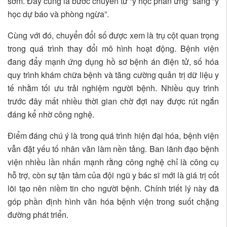
sớm. Đây cũng là bước chuyển từ “y học phản ứng” sang “y
học dự báo và phòng ngừa”.
Cùng với đó, chuyển đổi số được xem là trụ cột quan trọng
trong quá trình thay đổi mô hình hoạt động. Bệnh viện
đang đẩy mạnh ứng dụng hồ sơ bệnh án điện tử, số hóa
quy trình khám chữa bệnh và tăng cường quản trị dữ liệu y
tế nhằm tối ưu trải nghiệm người bệnh. Nhiều quy trình
trước đây mất nhiều thời gian chờ đợi nay được rút ngắn
đáng kể nhờ công nghệ.
Điểm đáng chú ý là trong quá trình hiện đại hóa, bệnh viện
vẫn đặt yếu tố nhân văn làm nền tảng. Ban lãnh đạo bệnh
viện nhiều lần nhấn mạnh rằng công nghệ chỉ là công cụ
hỗ trợ, còn sự tận tâm của đội ngũ y bác sĩ mới là giá trị cốt
lõi tạo nên niềm tin cho người bệnh. Chính triết lý này đã
góp phần định hình văn hóa bệnh viện trong suốt chặng
đường phát triển.