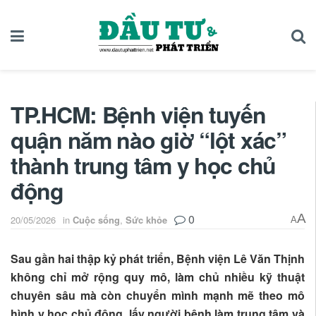
TP.HCM: Bệnh viện tuyến
quận năm nào giờ “lột xác”
thành trung tâm y học chủ
động
0
A
20/05/2026
in
Cuộc sống
,
Sức khỏe
A
Sau gần hai thập kỷ phát triển, Bệnh viện Lê Văn Thịnh
không chỉ mở rộng quy mô, làm chủ nhiều kỹ thuật
chuyên sâu mà còn chuyển mình mạnh mẽ theo mô
hình y học chủ động, lấy người bệnh làm trung tâm và