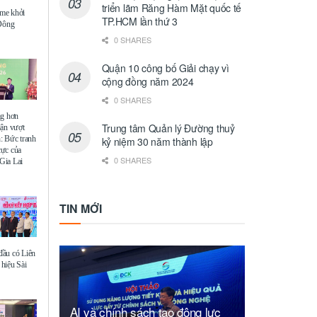
triển lãm Răng Hàm Mặt quốc tế
me khởi
TP.HCM lần thứ 3
 Đông
0 SHARES
Quận 10 công bố Giải chạy vì
cộng đồng năm 2024
0 SHARES
ng hơn
Trung tâm Quản lý Đường thuỷ
uận vượt
: Bức tranh
kỷ niệm 30 năm thành lập
 cực của
0 SHARES
Gia Lai
TIN MỚI
ầu có Liên
hiệu Sài
AI và chính sách tạo động lực