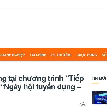
DOANH NGHIỆP
TÀI CHÍNH – THỊ TRƯỜNG
CUỘC SỐNG
SỐ
ng tại chương trình “Tiếp
TIN MỚI
 “Ngày hội tuyển dụng –
A
A