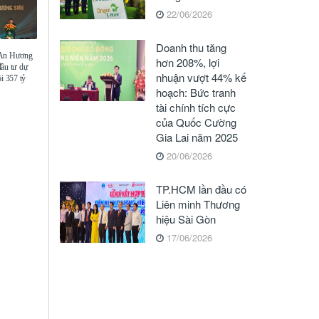
22/06/2026
Doanh thu tăng
 An Hương
hơn 208%, lợi
đầu tư dự
nhuận vượt 44% kế
i 357 tỷ
hoạch: Bức tranh
tài chính tích cực
của Quốc Cường
Gia Lai năm 2025
20/06/2026
TP.HCM lần đầu có
Liên minh Thương
hiệu Sài Gòn
17/06/2026