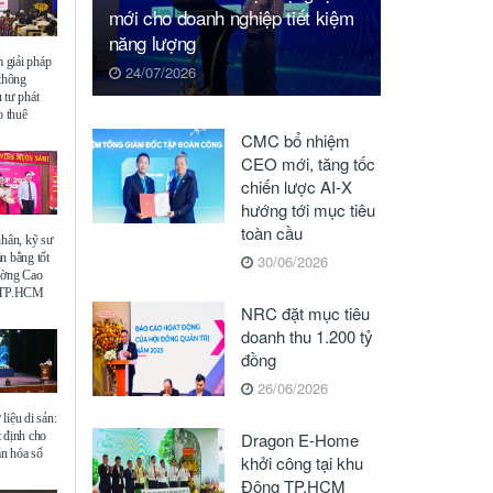
mới cho doanh nghiệp tiết kiệm
năng lượng
giải pháp
24/07/2026
 thông
 tư phát
o thuê
CMC bổ nhiệm
CEO mới, tăng tốc
chiến lược AI-X
hướng tới mục tiêu
toàn cầu
nhân, kỹ sư
n bằng tốt
30/06/2026
ường Cao
ế TP.HCM
NRC đặt mục tiêu
doanh thu 1.200 tỷ
đồng
26/06/2026
liệu di sản:
 định cho
Dragon E-Home
ăn hóa số
khởi công tại khu
Đông TP.HCM