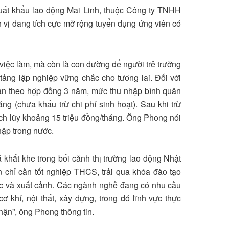
ất khẩu lao động Mai Linh, thuộc Công ty TNHH
n vị đang tích cực mở rộng tuyển dụng ứng viên có
việc làm, mà còn là con đường để người trẻ trưởng
 tảng lập nghiệp vững chắc cho tương lai. Đối với
Bản theo hợp đồng 3 năm, mức thu nhập bình quân
áng (chưa khấu trừ chi phí sinh hoạt). Sau khi trừ
tích lũy khoảng 15 triệu đồng/tháng. Ông Phong nói
hập trong nước.
 khắt khe trong bối cảnh thị trường lao động Nhật
 chỉ cần tốt nghiệp THCS, trải qua khóa đào tạo
 tục và xuất cảnh. Các ngành nghề đang có nhu cầu
 khí, nội thất, xây dựng, trong đó lĩnh vực thực
ận”, ông Phong thông tin.