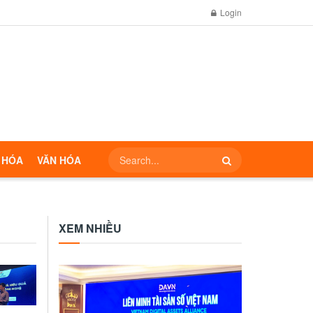
Login
 HÓA
VĂN HÓA
XEM NHIỀU