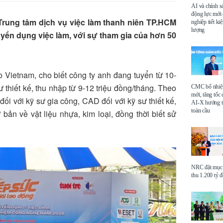
AI và chính s
động lực mới
 Trung tâm dịch vụ việc làm thanh niên TP.HCM
nghiệp tiết k
lượng
uyển dụng việc làm, với sự tham gia của hơn 50
Vietnam, cho biết công ty anh đang tuyển từ 10-
ư thiết kế, thu nhập từ 9-12 triệu đồng/tháng. Theo
CMC bổ nhi
mới, tăng tốc 
i với kỹ sư gia công, CAD đối với kỹ sư thiết kế,
AI-X hướng tớ
toàn cầu
bản về vật liệu nhựa, kim loại, đồng thời biết sử
NRC đặt mục 
thu 1.200 tỷ 