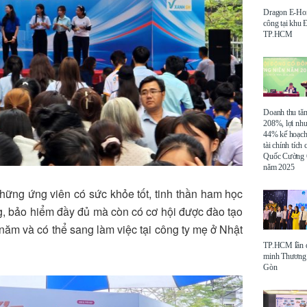
Dragon E-Ho
công tại khu
TP.HCM
Doanh thu tă
208%, lợi nh
44% kế hoạch
tài chính tích
Quốc Cường 
năm 2025
hững ứng viên có sức khỏe tốt, tinh thần ham học
g, bảo hiểm đầy đủ mà còn có cơ hội được đào tạo
 năm và có thể sang làm việc tại công ty mẹ ở Nhật
TP.HCM lần đ
minh Thương 
Gòn