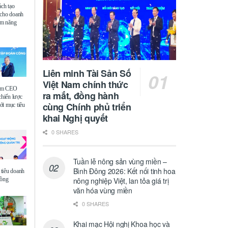
ách tạo
 cho doanh
iệm năng
Liên minh Tài Sản Số
Việt Nam chính thức
ệm CEO
ra mắt, đồng hành
chiến lược
cùng Chính phủ triển
i mục tiêu
khai Nghị quyết
0 SHARES
Tuần lễ nông sản vùng miền –
Bình Đông 2026: Kết nối tinh hoa
tiêu doanh
đồng
nông nghiệp Việt, lan tỏa giá trị
văn hóa vùng miền
0 SHARES
Khai mạc Hội nghị Khoa học và