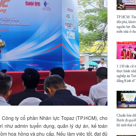
TP.HCM: Tìm 
đột phá, khơi
nguồn lực đầu
triển nhà ở ch
1.110 tân cử 
thực hành nhậ
nghiệp tại Tr
đẳng Kinh t
Chuẩn hóa dữ 
T Công ty cổ phần Nhân lực Topaz (TP.HCM), cho
Bước đi quyết
trí như admin tuyển dụng, quản lý dự án, kế toán
hệ sinh thái v
ồm hoa hồng và phụ cấp. Nếu làm việc tốt, đạt đủ