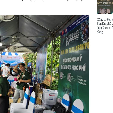
Công ty Sơn
Sơn làm chủ 
án nhà ở xã hộ
đồng