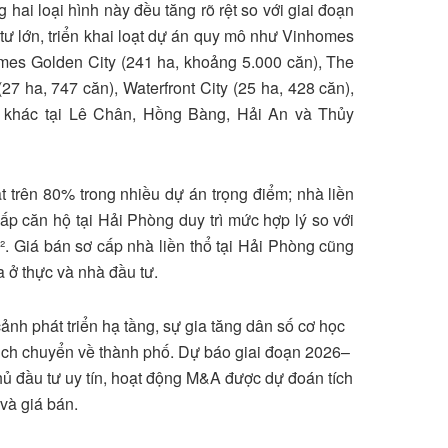
 hai loại hình này đều tăng rõ rệt so với giai đoạn
 tư lớn, triển khai loạt dự án quy mô như Vinhomes
omes Golden City (241 ha, khoảng 5.000 căn), The
27 ha, 747 căn), Waterfront City (25 ha, 428 căn),
n khác tại Lê Chân, Hồng Bàng, Hải An và Thủy
t trên 80% trong nhiều dự án trọng điểm; nhà liền
cấp căn hộ tại Hải Phòng duy trì mức hợp lý so với
². Giá bán sơ cấp nhà liền thổ tại Hải Phòng cũng
 ở thực và nhà đầu tư.
h phát triển hạ tầng, sự gia tăng dân số cơ học
dịch chuyển về thành phố. Dự báo giai đoạn 2026–
chủ đầu tư uy tín, hoạt động M&A được dự đoán tích
 và giá bán.