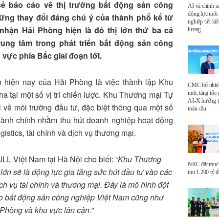
sẻ báo cáo về thị trường bất động sản công
AI và chính s
động lực mới
hững thay đổi đáng chú ý của thành phố kể từ
nghiệp tiết k
hận Hải Phòng hiện là đô thị lớn thứ ba cả
lượng
trung tâm trong phát triển bất động sản công
 vực phía Bắc giai đoạn tới.
ển hiện nay của Hải Phòng là việc thành lập Khu
CMC bổ nhi
a tại một số vị trí chiến lược. Khu Thương mại Tự
mới, tăng tốc 
AI-X hướng tớ
i về môi trường đầu tư, đặc biệt thông qua một số
toàn cầu
c hành chính nhằm thu hút doanh nghiệp hoạt động
istics, tài chính và dịch vụ thương mại.
L Việt Nam tại Hà Nội cho biết: “
Khu Thương
NRC đặt mục 
lớn sẽ là động lực gia tăng sức hút đầu tư vào các
thu 1.200 tỷ 
ch vụ tài chính và thương mại. Đây là mô hình đột
ho bất động sản công nghiệp Việt Nam cũng như
 Phòng và khu vực lân cận.”