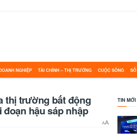
DOANH NGHIỆP
TÀI CHÍNH – THỊ TRƯỜNG
CUỘC SỐNG
SỐ
thị trường bất động
TIN MỚI
ai đoạn hậu sáp nhập
A
A