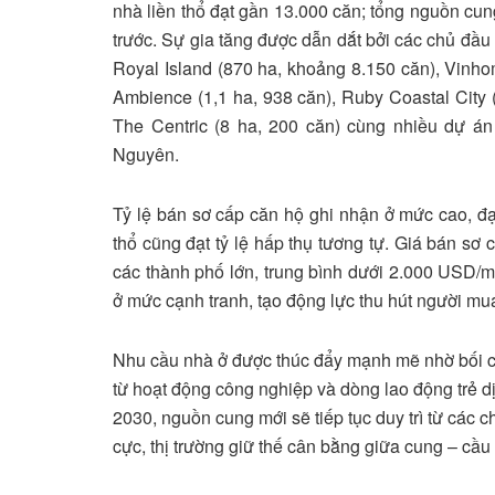
nhà liền thổ đạt gần 13.000 căn; tổng nguồn cung
trước. Sự gia tăng được dẫn dắt bởi các chủ đầu
Royal Island (870 ha, khoảng 8.150 căn), Vinh
Ambience (1,1 ha, 938 căn), Ruby Coastal City (
The Centric (8 ha, 200 căn) cùng nhiều dự á
Nguyên.
Tỷ lệ bán sơ cấp căn hộ ghi nhận ở mức cao, đạ
thổ cũng đạt tỷ lệ hấp thụ tương tự. Giá bán sơ 
các thành phố lớn, trung bình dưới 2.000 USD/m
ở mức cạnh tranh, tạo động lực thu hút người mua
Nhu cầu nhà ở được thúc đẩy mạnh mẽ nhờ bối cản
từ hoạt động công nghiệp và dòng lao động trẻ 
2030, nguồn cung mới sẽ tiếp tục duy trì từ các 
cực, thị trường giữ thế cân bằng giữa cung – cầu