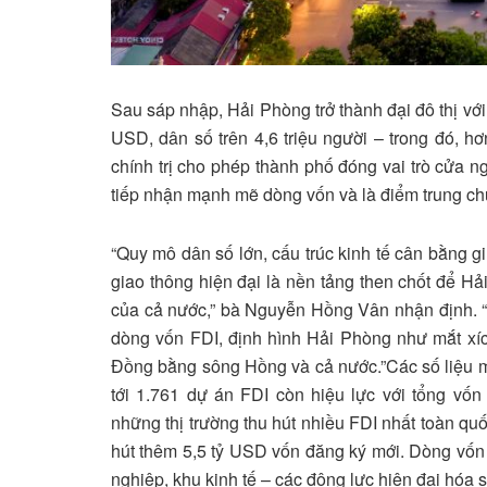
Sau sáp nhập, Hải Phòng trở thành đại đô thị với
USD, dân số trên 4,6 triệu người – trong đó, hơn
chính trị cho phép thành phố đóng vai trò cửa n
tiếp nhận mạnh mẽ dòng vốn và là điểm trung ch
“Quy mô dân số lớn, cấu trúc kinh tế cân bằng g
giao thông hiện đại là nền tảng then chốt để H
của cả nước,” bà Nguyễn Hồng Vân nhận định. “V
dòng vốn FDI, định hình Hải Phòng như mắt xích
Đồng bằng sông Hồng và cả nước.”Các số liệu mớ
tới 1.761 dự án FDI còn hiệu lực với tổng vốn
những thị trường thu hút nhiều FDI nhất toàn q
hút thêm 5,5 tỷ USD vốn đăng ký mới. Dòng vốn
nghiệp, khu kinh tế – các động lực hiện đại hóa s