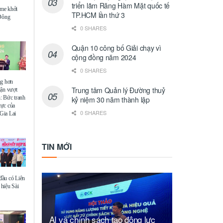
triển lãm Răng Hàm Mặt quốc tế
me khởi
TP.HCM lần thứ 3
 Đông
0 SHARES
Quận 10 công bố Giải chạy vì
cộng đồng năm 2024
0 SHARES
ng hơn
Trung tâm Quản lý Đường thuỷ
uận vượt
: Bức tranh
kỷ niệm 30 năm thành lập
 cực của
0 SHARES
Gia Lai
TIN MỚI
ầu có Liên
hiệu Sài
AI và chính sách tạo động lực