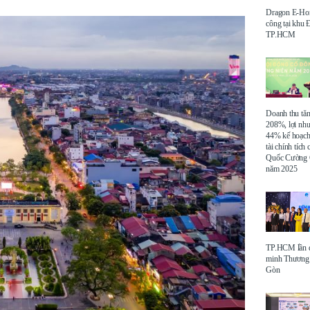
Dragon E-Ho
công tại khu
TP.HCM
Doanh thu tă
208%, lợi nh
44% kế hoạch
tài chính tích
Quốc Cường 
năm 2025
TP.HCM lần đ
minh Thương 
Gòn