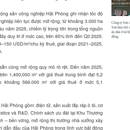
 động sản công nghiệp Hải Phòng ghi nhận tốc độ
 nghiệp liên tục được mở rộng, từ khoảng 3.000 ha
Công ty Sơn
Sơn làm chủ 
ầu năm 2025, chiếm tỷ trọng lớn trong tổng nguồn
án nhà ở xã hộ
đầy duy trì ở mức cao, trên 85% tính đến Q3 2025.
đồng
30–150 USD/m²/chu kỳ thuê, giai đoạn 2021–2025,
m.
 sẵn cũng mở rộng quy mô rõ rệt. Đến năm 2025,
rên 1,400,000 m² với giá thuê trung bình đạt 5,2
o khoảng 566.000 m² với giá thuê ở mức 5,1
 Hải Phòng gồm: điện tử, sản xuất lắp ráp ô tô, cơ
gistics và R&D. Chính sách ưu đãi tại Khu Thương
nh – bền vững, mở rộng thị trường nhà xưởng xây
 trí dẫn đầu của Hải Phòng trong lĩnh vực bất động