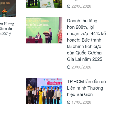
22/06/2026
Doanh thu tăng
 An Hương
hơn 208%, lợi
đầu tư dự
nhuận vượt 44% kế
i 357 tỷ
hoạch: Bức tranh
tài chính tích cực
của Quốc Cường
Gia Lai năm 2025
20/06/2026
TP.HCM lần đầu có
Liên minh Thương
hiệu Sài Gòn
17/06/2026