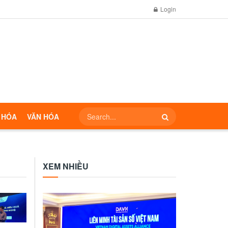
Login
 HÓA
VĂN HÓA
XEM NHIỀU