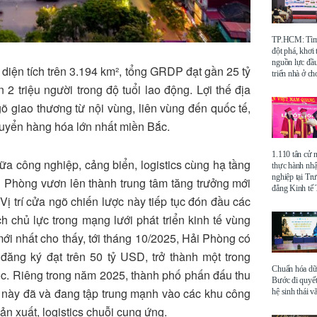
TP.HCM: Tìm 
đột phá, khơi
nguồn lực đầu
 diện tích trên 3.194 km², tổng GRDP đạt gần 25 tỷ
triển nhà ở ch
 2 triệu người trong độ tuổi lao động. Lợi thế địa
gõ giao thương từ nội vùng, liên vùng đến quốc tế,
uyển hàng hóa lớn nhất miền Bắc.
1.110 tân cử 
iữa công nghiệp, cảng biển, logistics cùng hạ tầng
thực hành nhậ
nghiệp tại Tr
ải Phòng vươn lên thành trung tâm tăng trưởng mới
đẳng Kinh t
ị trí cửa ngõ chiến lược này tiếp tục đón đầu các
 chủ lực trong mạng lưới phát triển kinh tế vùng
i nhất cho thấy, tới tháng 10/2025, Hải Phòng có
 đăng ký đạt trên 50 tỷ USD, trở thành một trong
Chuẩn hóa dữ 
uốc. Riêng trong năm 2025, thành phố phấn đấu thu
Bước đi quyết
 này đã và đang tập trung mạnh vào các khu công
hệ sinh thái v
ản xuất, logistics chuỗi cung ứng.