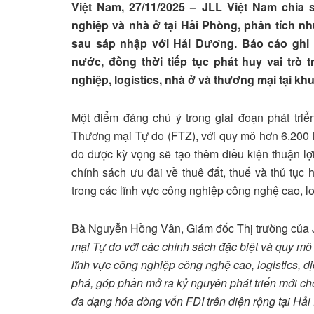
Việt Nam, 27/11/2025 – JLL Việt Nam chia 
nghiệp và nhà ở tại Hải Phòng, phân tích n
sau sáp nhập với Hải Dương. Báo cáo ghi n
nước, đồng thời tiếp tục phát huy vai trò 
nghiệp, logistics, nhà ở và thương mại tại khu
Một điểm đáng chú ý trong giai đoạn phát tri
Thương mại Tự do (FTZ), với quy mô hơn 6.200 h
do được kỳ vọng sẽ tạo thêm điều kiện thuận lợ
chính sách ưu đãi về thuê đất, thuế và thủ tụ
trong các lĩnh vực công nghiệp công nghệ cao, log
Bà Nguyễn Hồng Vân, Giám đốc Thị trường của JL
mại Tự do với các chính sách đặc biệt và quy mô 
lĩnh vực công nghiệp công nghệ cao, logistics, dị
phá, góp phần mở ra kỷ nguyên phát triển mới c
đa dạng hóa dòng vốn FDI trên diện rộng tại Hải