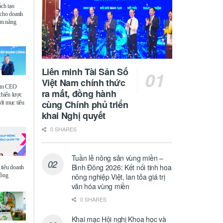
ách tạo
 cho doanh
iệm năng
Liên minh Tài Sản Số
Việt Nam chính thức
ệm CEO
ra mắt, đồng hành
chiến lược
cùng Chính phủ triển
i mục tiêu
khai Nghị quyết
0 SHARES
Tuần lễ nông sản vùng miền –
Bình Đông 2026: Kết nối tinh hoa
tiêu doanh
đồng
nông nghiệp Việt, lan tỏa giá trị
văn hóa vùng miền
0 SHARES
Khai mạc Hội nghị Khoa học và