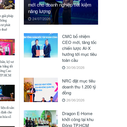
mới cho doanh nghiệp tiết kiệm
năng lượng
giải pháp
24/07/2026
 thông
 tư phát
o thuê
CMC bổ nhiệm
CEO mới, tăng tốc
chiến lược AI-X
hướng tới mục tiêu
toàn cầu
nhân, kỹ sư
n bằng tốt
30/06/2026
ường Cao
ế TP.HCM
NRC đặt mục tiêu
doanh thu 1.200 tỷ
đồng
26/06/2026
liệu di sản:
 định cho
Dragon E-Home
ăn hóa số
khởi công tại khu
Đông TP.HCM