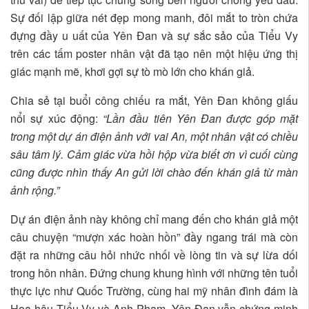
Sự đối lập giữa nét đẹp mong manh, đôi mắt to tròn chứa
đựng đầy u uất của Yên Đan và sự sắc sảo của Tiểu Vy
trên các tấm poster nhân vật đã tạo nên một hiệu ứng thị
giác mạnh mẽ, khơi gợi sự tò mò lớn cho khán giả.
Chia sẻ tại buổi công chiếu ra mắt, Yên Đan không giấu
nổi sự xúc động:
“
Lần đầu tiên Yên Đan được góp mặt
trong một dự án điện ảnh với vai An, một nhân vật có chiều
sâu tâm lý. Cảm giác vừa hồi hộp vừa biết ơn vì cuối cùng
cũng được nhìn thấy A
n gửi lời chào đến khán giả từ màn
ảnh
rộng.”
Dự án điện ảnh này không chỉ mang đến cho khán giả một
câu chuyện “mượn xác hoàn hồn” đầy ngang trái mà còn
đặt ra những câu hỏi nhức nhối về lòng tin và sự lừa dối
trong hôn nhân. Đứng chung khung hình với những tên tuổi
thực lực như Quốc Trường, cùng hai mỹ nhân đình đám là
Hoa hậu Tiểu Vy và Anh Phạm, Yên Đan vẫn chứng minh