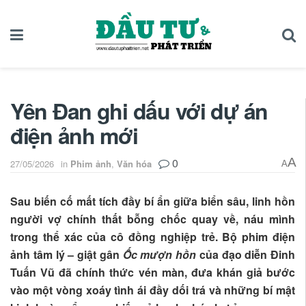
Yên Đan ghi dấu với dự án
điện ảnh mới
0
A
27/05/2026
in
Phim ảnh
,
Văn hóa
A
S
au biến cố mất tích đầy bí ẩn giữa biển sâu, linh hồn
người vợ chính thất bỗng chốc quay về, náu mình
trong thể xác của cô đồng nghiệp trẻ. Bộ phim điện
ảnh tâm lý – giật gân
Ốc mượn hồn
của đạo diễn Đinh
Tuấn Vũ đã chính thức vén màn, đưa khán giả bước
vào một vòng xoáy tình ái đầy dối trá và những bí mật