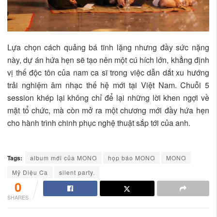
Lựa chọn cách quảng bá tĩnh lặng nhưng đầy sức nặng
này, dự án hứa hẹn sẽ tạo nên một cú hích lớn, khẳng định
vị thế độc tôn của nam ca sĩ trong việc dẫn dắt xu hướng
trải nghiệm âm nhạc thế hệ mới tại Việt Nam. Chuỗi 5
session khép lại không chỉ để lại những lời khen ngợi về
mặt tổ chức, mà còn mở ra một chương mới đầy hứa hẹn
cho hành trình chinh phục nghệ thuật sắp tới của anh.
Tags:
album mới của MONO
họp báo MONO
MONO
Mỹ Diệu Ca
silent party.
0
SHARES