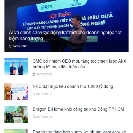
AI và chính sách tạo động lực mới cho doanh nghiệp tiết
kiệm năng lượng
24/07/2026
CMC bổ nhiệm CEO mới, tăng tốc chiến lược AI-X
hướng tới mục tiêu toàn cầu
30/06/2026
NRC đặt mục tiêu doanh thu 1.200 tỷ đồng
26/06/2026
Dragon E-Home khởi công tại khu Đông TP.HCM
22/06/2026
Doanh thu tăng hơn 208%, lợi nhuận vượt 44% kế