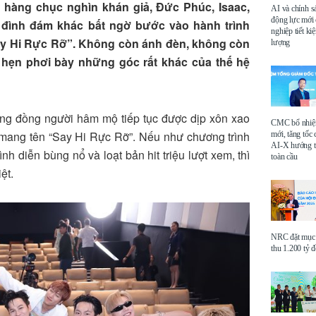
hàng chục nghìn khán giả, Đức Phúc, Isaac,
AI và chính s
động lực mới
ình đám khác bất ngờ bước vào hành trình
nghiệp tiết k
Say Hi Rực Rỡ”. Không còn ánh đèn, không còn
lượng
 hẹn phơi bày những góc rất khác của thế hệ
ộng đồng người hâm mộ tiếp tục được dịp xôn xao
CMC bổ nhi
 mang tên “Say Hi Rực Rỡ”. Nếu như chương trình
mới, tăng tốc 
AI-X hướng tớ
h diễn bùng nổ và loạt bản hit triệu lượt xem, thì
toàn cầu
ệt.
NRC đặt mục 
thu 1.200 tỷ 