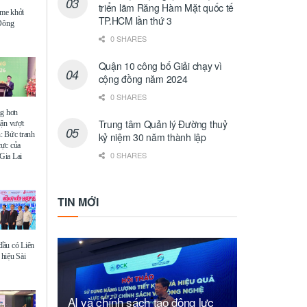
triển lãm Răng Hàm Mặt quốc tế
me khởi
TP.HCM lần thứ 3
 Đông
0 SHARES
Quận 10 công bố Giải chạy vì
cộng đồng năm 2024
0 SHARES
ng hơn
Trung tâm Quản lý Đường thuỷ
uận vượt
: Bức tranh
kỷ niệm 30 năm thành lập
 cực của
0 SHARES
Gia Lai
TIN MỚI
ầu có Liên
hiệu Sài
AI và chính sách tạo động lực