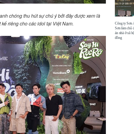
hanh chóng thu hút sự chú ý bởi đây được xem là
t kế riêng cho các idol tại Việt Nam.
Công ty Sơn
Sơn làm chủ 
án nhà ở xã hộ
đồng