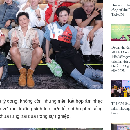
Dragon E-Ho
công tại khu
TP.HCM
Doanh thu tă
208%, lợi nh
44% kế hoạch
tài chính tích
Quốc Cường 
năm 2025
g tỷ đồng, không còn những màn kết hợp âm nhạc
TP.HCM lần đ
với môi trường sinh tồn thực tế, nơi họ phải sống
minh Thương 
Gòn
chưa từng trải qua trong sự nghiệp.