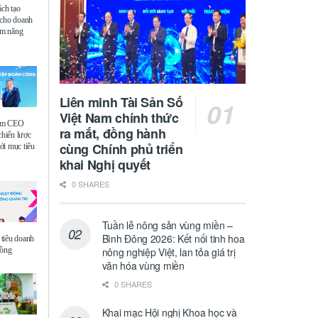
ách tạo
 cho doanh
iệm năng
Liên minh Tài Sản Số
Việt Nam chính thức
ệm CEO
ra mắt, đồng hành
chiến lược
cùng Chính phủ triển
i mục tiêu
khai Nghị quyết
0 SHARES
Tuần lễ nông sản vùng miền –
Bình Đông 2026: Kết nối tinh hoa
tiêu doanh
đồng
nông nghiệp Việt, lan tỏa giá trị
văn hóa vùng miền
0 SHARES
Khai mạc Hội nghị Khoa học và