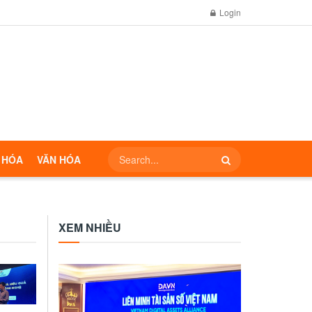
Login
 HÓA
VĂN HÓA
XEM NHIỀU