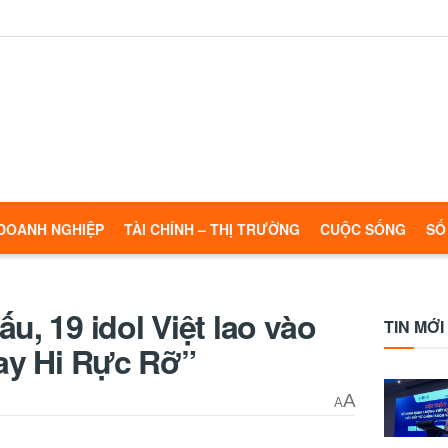
DOANH NGHIỆP
TÀI CHÍNH – THỊ TRƯỜNG
CUỘC SỐNG
SỐ
u, 19 idol Việt lao vào
TIN MỚI
Say Hi Rực Rỡ”
A
A