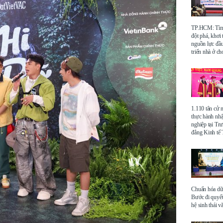
TP.HCM: Tìm 
đột phá, khơi
nguồn lực đầu
triển nhà ở ch
1.110 tân cử 
thực hành nhậ
nghiệp tại Tr
đẳng Kinh t
Chuẩn hóa dữ 
Bước đi quyết
hệ sinh thái v