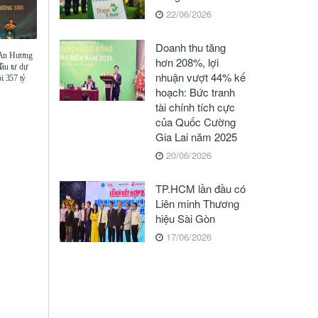
22/06/2026
Doanh thu tăng
 An Hương
hơn 208%, lợi
đầu tư dự
nhuận vượt 44% kế
i 357 tỷ
hoạch: Bức tranh
tài chính tích cực
của Quốc Cường
Gia Lai năm 2025
20/06/2026
TP.HCM lần đầu có
Liên minh Thương
hiệu Sài Gòn
17/06/2026