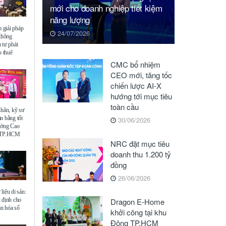
mới cho doanh nghiệp tiết kiệm
năng lượng
giải pháp
24/07/2026
 thông
 tư phát
o thuê
CMC bổ nhiệm
CEO mới, tăng tốc
chiến lược AI-X
hướng tới mục tiêu
toàn cầu
nhân, kỹ sư
n bằng tốt
30/06/2026
ường Cao
ế TP.HCM
NRC đặt mục tiêu
doanh thu 1.200 tỷ
đồng
26/06/2026
liệu di sản:
 định cho
Dragon E-Home
ăn hóa số
khởi công tại khu
Đông TP.HCM