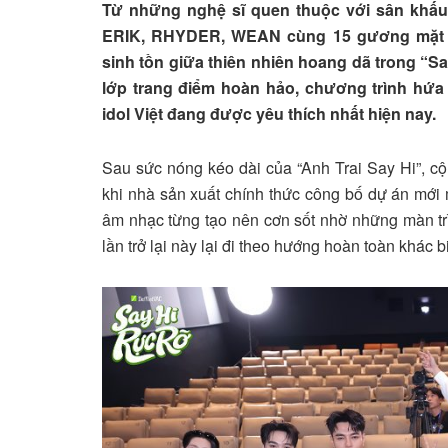
Từ những nghệ sĩ quen thuộc với sân khấu 
ERIK, RHYDER, WEAN cùng 15 gương mặt đ
sinh tồn giữa thiên nhiên hoang dã trong “
lớp trang điểm hoàn hảo, chương trình hứa
idol Việt đang được yêu thích nhất hiện nay.
Sau sức nóng kéo dài của “Anh Trai Say Hi”, c
khi nhà sản xuất chính thức công bố dự án mới
âm nhạc từng tạo nên cơn sốt nhờ những màn trìn
lần trở lại này lại đi theo hướng hoàn toàn khác bi