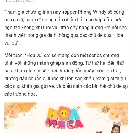
Rapper Phong Windy
Tham gia chương trình này, rapper Phong Windy sẽ cùng
các ca sĩ, nghệ sĩ mang đến nhiều tiết mục hấp dẫn, hứa
hẹn tạo không khí tươi vui, tràn đầy năng lượng kết nối các
thành viên trong gia đình thông qua các chủ đề của “Hoa
vui ca”.
Mỗi tuần, “Hoa vui ca” sẽ mang đến một series chương
trình với những mảnh ghép sinh động. Từ thứ hai đến thứ
sáu, khán giả nhí sẽ được hướng dẫn nhảy múa, ca hát;
hướng dẫn chuẩn bị trước khi lên sân khấu, xem giới thiệu
các clip khán giả gửi về, và biểu diễn các bài hát chủ đề tại
các trường học.