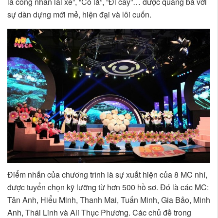
là công nhân lái xe”, “Cò lả”, “Đi cấy”… được quảng bá với
sự dàn dựng mới mẻ, hiện đại và lôi cuốn.
Điểm nhấn của chương trình là sự xuất hiện của 8 MC nhí,
được tuyển chọn kỹ lưỡng từ hơn 500 hồ sơ. Đó là các MC:
Tân Anh, Hiểu Minh, Thanh Mai, Tuấn Minh, Gia Bảo, Minh
Anh, Thái Linh và Ali Thục Phương. Các chủ đề trong