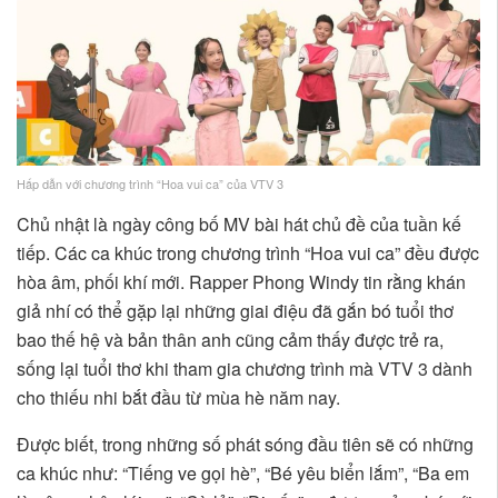
Hấp dẫn với chương trình “Hoa vui ca” của VTV 3
Chủ nhật là ngày công bố MV bài hát chủ đề của tuần kế
tiếp. Các ca khúc trong chương trình “Hoa vui ca” đều được
hòa âm, phối khí mới. Rapper Phong Windy tin rằng khán
giả nhí có thể gặp lại những giai điệu đã gắn bó tuổi thơ
bao thế hệ và bản thân anh cũng cảm thấy được trẻ ra,
sống lại tuổi thơ khi tham gia chương trình mà VTV 3 dành
cho thiếu nhi bắt đầu từ mùa hè năm nay.
Được biết, trong những số phát sóng đầu tiên sẽ có những
ca khúc như: “Tiếng ve gọi hè”, “Bé yêu biển lắm”, “Ba em