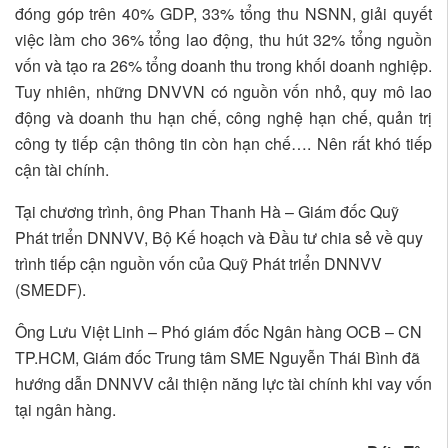
đóng góp trên 40% GDP, 33% tổng thu NSNN, giải quyết
việc làm cho 36% tổng lao động, thu hút 32% tổng nguồn
vốn và tạo ra 26% tổng doanh thu trong khối doanh nghiệp.
Tuy nhiên, những DNVVN có nguồn vốn nhỏ, quy mô lao
động và doanh thu hạn chế, công nghệ hạn chế, quản trị
công ty tiếp cận thông tin còn hạn chế…. Nên rất khó tiếp
cận tài chính.
Tại chương trình, ông Phan Thanh Hà – Giám đốc Quỹ
Phát triển DNNVV, Bộ Kế hoạch và Đầu tư chia sẻ về quy
trình tiếp cận nguồn vốn của Quỹ Phát triển DNNVV
(SMEDF).
Ông Lưu Việt Linh – Phó giám đốc Ngân hàng OCB – CN
TP.HCM, Giám đốc Trung tâm SME Nguyễn Thái Bình đã
hướng dẫn DNNVV cải thiện năng lực tài chính khi vay vốn
tại ngân hàng.