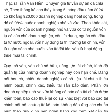
Thạc sĩ Trần Văn Hiền, Chuyên gia tư vấn dự án đã chia
sẻ, Theo thống kê cho thấy, trong 5 tháng đầu năm 2024
có khoảng 920.000 doanh nghiệp đang hoạt động, trong
đó có 98% thuộc doanh nghiệp nhỏ và vừa. Theo khảo sát,
nguồn vốn của doanh nghiệp nhỏ và vừa có từ nguồn vốn
tự có của chủ doanh nghiệp, vốn tín dụng, nguồn vốn đầu
tư từ nước ngoài, vốn huy động từ thị trường tài chính, vốn
từ ngân sách nhà nước, vốn từ đối tác, vốn từ hoạt động
thuê mua tài chính.
Quy mô vốn, vốn chủ sở hữu, năng lực tài chính, trình độ
quản trị của những doanh nghiệp này còn hạn chế. Đáng
nói hơn cả, nhiều doanh nghiệp có số liệu tài chính thiếu
minh bạch, chính xác, thiếu tài sản bảo đảm. Phần lớn
doanh nghiệp nhỏ và vừa không có báo cáo tài chính được
kiểm toán, báo cáo thuế lại có sự khác biệt với báo cáo tài
chính nội bộ, chứng từ kế toán không đáp ứng các chuẩn
mực theo quy định nên ngân hàng khó xem xét cấp tín