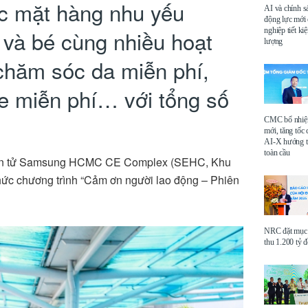
c mặt hàng nhu yếu
AI và chính s
động lực mới
nghiệp tiết k
và bé cùng nhiều hoạt
lượng
 chăm sóc da miễn phí,
ne miễn phí… với tổng số
CMC bổ nhi
mới, tăng tốc 
AI-X hướng tớ
toàn cầu
ện tử Samsung HCMC CE Complex (SEHC, Khu
ức chương trình “Cảm ơn người lao động – Phiên
NRC đặt mục 
thu 1.200 tỷ 