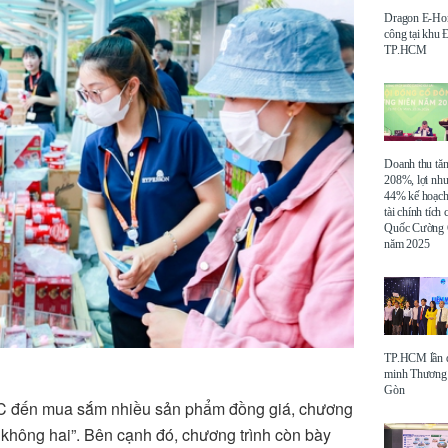
Dragon E-Ho
công tại khu
TP.HCM
Doanh thu tă
208%, lợi nh
44% kế hoạch
tài chính tích
Quốc Cường 
năm 2025
TP.HCM lần đ
minh Thương 
Gòn
HC đến mua sắm nhiều sản phẩm đồng giá, chương
 không hai”. Bên cạnh đó, chương trình còn bày