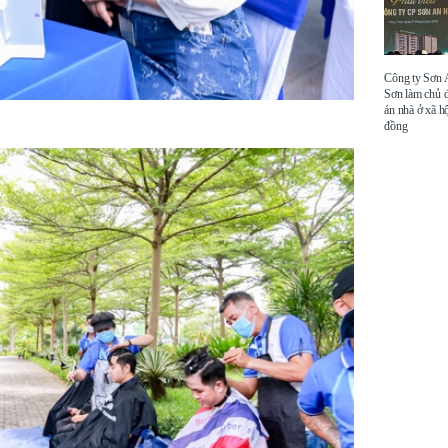
Công ty Sơn
Sơn làm chủ 
án nhà ở xã hộ
đồng