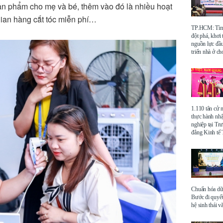
ản phẩm cho mẹ và bé, thêm vào đó là nhiều hoạt
gian hàng cắt tóc miễn phí…
TP.HCM: Tìm 
đột phá, khơi
nguồn lực đầu
triển nhà ở ch
1.110 tân cử 
thực hành nhậ
nghiệp tại Tr
đẳng Kinh t
Chuẩn hóa dữ 
Bước đi quyết
hệ sinh thái v