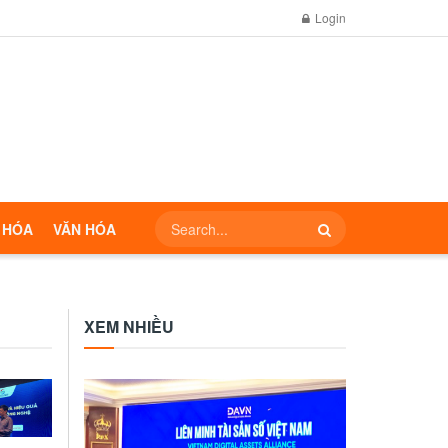
Login
 HÓA
VĂN HÓA
XEM NHIỀU