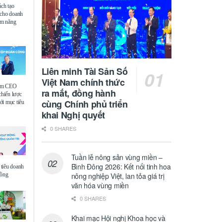
ách tạo
 cho doanh
iệm năng
Liên minh Tài Sản Số
Việt Nam chính thức
ệm CEO
ra mắt, đồng hành
chiến lược
cùng Chính phủ triển
i mục tiêu
khai Nghị quyết
0 SHARES
Tuần lễ nông sản vùng miền –
Bình Đông 2026: Kết nối tinh hoa
tiêu doanh
đồng
nông nghiệp Việt, lan tỏa giá trị
văn hóa vùng miền
0 SHARES
Khai mạc Hội nghị Khoa học và