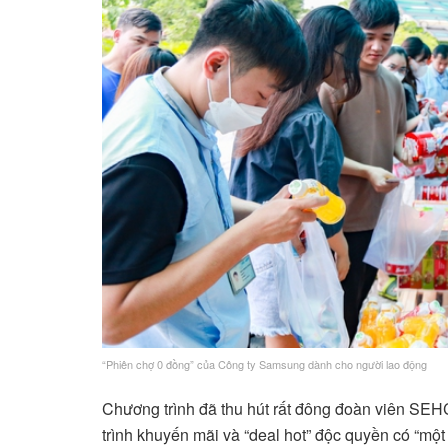
“Phiên chợ 0 đồng” của Công ty Samsung dành cho người lao động
Chương trình đã thu hút rất đông đoàn viên SE
trình khuyến mãi và “deal hot” độc quyền có “một