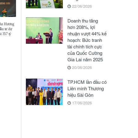
22/06/2026
Doanh thu tăng
 An Hương
hơn 208%, lợi
đầu tư dự
nhuận vượt 44% kế
i 357 tỷ
hoạch: Bức tranh
tài chính tích cực
của Quốc Cường
Gia Lai năm 2025
20/06/2026
TP.HCM lần đầu có
Liên minh Thương
hiệu Sài Gòn
17/06/2026