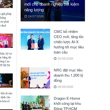
mới cho doanh nghiệp tiết kiệm
năng lượng
giải pháp
24/07/2026
 thông
 tư phát
o thuê
CMC bổ nhiệm
CEO mới, tăng tốc
chiến lược AI-X
hướng tới mục tiêu
toàn cầu
nhân, kỹ sư
n bằng tốt
30/06/2026
ường Cao
ế TP.HCM
NRC đặt mục tiêu
doanh thu 1.200 tỷ
đồng
26/06/2026
liệu di sản:
 định cho
Dragon E-Home
ăn hóa số
khởi công tại khu
Đông TP.HCM