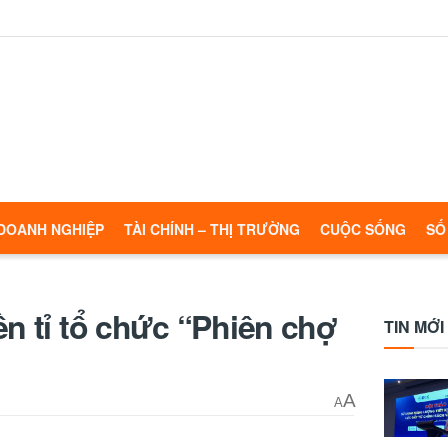
DOANH NGHIỆP
TÀI CHÍNH – THỊ TRƯỜNG
CUỘC SỐNG
SỐ
ền tỉ tổ chức “Phiên chợ
TIN MỚI
A
A