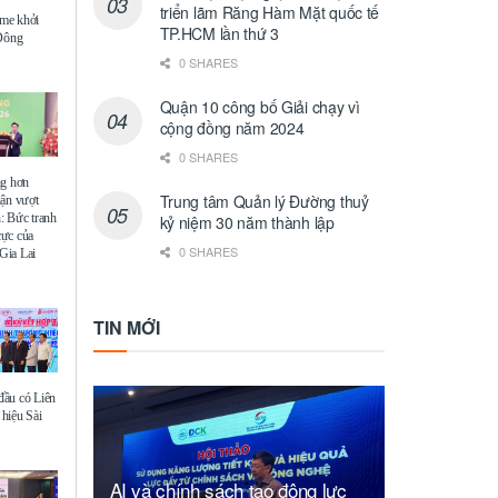
triển lãm Răng Hàm Mặt quốc tế
me khởi
TP.HCM lần thứ 3
 Đông
0 SHARES
Quận 10 công bố Giải chạy vì
cộng đồng năm 2024
0 SHARES
ng hơn
Trung tâm Quản lý Đường thuỷ
uận vượt
: Bức tranh
kỷ niệm 30 năm thành lập
 cực của
0 SHARES
Gia Lai
TIN MỚI
ầu có Liên
hiệu Sài
AI và chính sách tạo động lực