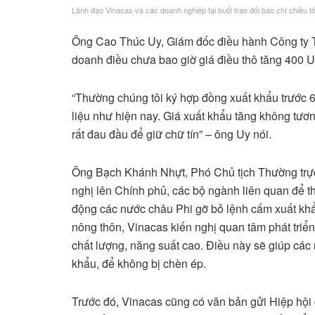
Lãnh đạo Vinacas và các doanh nghiệp tại buổi trao đổi báo chí chiều tố
Ông Cao Thúc Uy, Giám đốc điều hành Công ty 
doanh điều chưa bao giờ giá điều thô tăng 400 US
“Thường chúng tôi ký hợp đồng xuất khẩu trước 
liệu như hiện nay. Giá xuất khẩu tăng không tươn
rất đau đầu để giữ chữ tín” – ông Uy nói.
Ông Bạch Khánh Nhựt, Phó Chủ tịch Thường trực 
nghị lên Chính phủ, các bộ ngành liên quan để t
động các nước châu Phi gỡ bỏ lệnh cấm xuất khẩ
nông thôn, Vinacas kiến nghị quan tâm phát triển
chất lượng, năng suất cao. Điều này sẽ giúp các
khẩu, để không bị chèn ép.
Trước đó, Vinacas cũng có văn bản gửi Hiệp hội