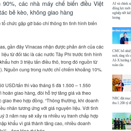
 90%, các nhà máy chế biến điều Việt
AI và chính s
động lực mới
tác bẻ kèo, không giao hàng
nghiệp tiết k
lượng
 tổ chức gặp gỡ báo chí thông tin tình hình biến
as, gần đây Vinacas nhận được phản ánh của các
CMC bổ nhi
iệu từ đối tác là các nước Tây Phi trước tình hình
mới, tăng tốc 
AI-X hướng tớ
hẩu hơn 3 triệu tấn điều thô, trong đó nguồn từ
toàn cầu
hi). Nguồn cung trong nước chỉ chiếm khoảng 10%.
050 USD/tấn thì vào tháng 5 đã 1.500 – 1.550
ì hoãn giao hàng, đòi hỗ trợ tăng giá và theo
NRC đặt mục 
 giao theo hợp đồng. “Thông thường, khi doanh
thu 1.200 tỷ 
ều nhân tương ứng với giá nguyên liệu. Với tình
 quý 3 năm nay sẽ xảy ra nhiều vụ tranh chấp hợp
ập khẩu vì giá thành tăng cao, nhiều doanh
ký” – ông Họa dự báo.