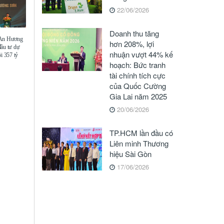
22/06/2026
Doanh thu tăng
 An Hương
hơn 208%, lợi
đầu tư dự
nhuận vượt 44% kế
i 357 tỷ
hoạch: Bức tranh
tài chính tích cực
của Quốc Cường
Gia Lai năm 2025
20/06/2026
TP.HCM lần đầu có
Liên minh Thương
hiệu Sài Gòn
17/06/2026