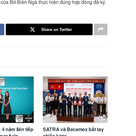
u của Bờ Biển Ngà thực hiện đúng hợp đồng đã ký.
Share on Twitter
 năm liên tiếp
SATRA và Becamex bắt tay
nanceAsia
chiến lược