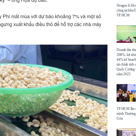
Dragon E-Ho
công tại khu
ây Phi mất mùa với dự báo khoảng 7% và một số
TP.HCM
gưng xuất khẩu điều thô để hỗ trợ các nhà máy
Doanh thu tă
208%, lợi nh
44% kế hoạch
tài chính tích
Quốc Cường 
năm 2025
TP.HCM lần đ
minh Thương 
Gòn