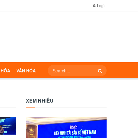
Login
 HÓA
VĂN HÓA
XEM NHIỀU