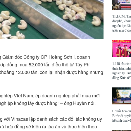
TP.HCM: Tìm 
đột phá, khơi
nguồn lực đầu
triển nhà ở ch
 Giám đốc Công ty CP Hoàng Sơn I, doanh
hợp đồng mua 52.000 tấn điều thô từ Tây Phi
1.110 tân cử 
thực hành nhậ
 khoảng 12.000 tấn, còn lại nhận được hàng nhưng
nghiệp tại Tr
đẳng Kinh t
 nghiệp Việt Nam, ép doanh nghiệp phải mua mới
nghiệp không lấy được hàng” – ông Huyên nói.
Chuẩn hóa dữ 
Bước đi quyết
g với Vinacas lập danh sách các đối tác không uy
hệ sinh thái v
 xù hợp đồng sẽ kiện ra tòa án và thực hiện theo