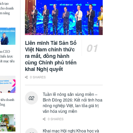
ách tạo
 cho doanh
iệm năng
Liên minh Tài Sản Số
Việt Nam chính thức
ệm CEO
ra mắt, đồng hành
chiến lược
cùng Chính phủ triển
i mục tiêu
khai Nghị quyết
0 SHARES
Tuần lễ nông sản vùng miền –
Bình Đông 2026: Kết nối tinh hoa
tiêu doanh
đồng
nông nghiệp Việt, lan tỏa giá trị
văn hóa vùng miền
0 SHARES
Khai mạc Hội nghị Khoa học và