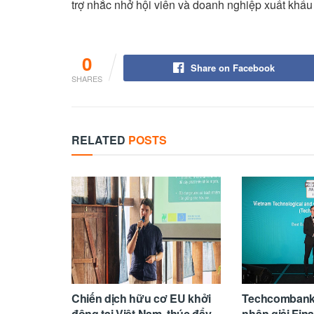
trợ nhắc nhở hội viên và doanh nghiệp xuất khẩ
0
Share on Facebook
SHARES
RELATED
POSTS
Chiến dịch hữu cơ EU khởi
Techcombank 4
động tại Việt Nam, thúc đẩy
nhận giải Fi