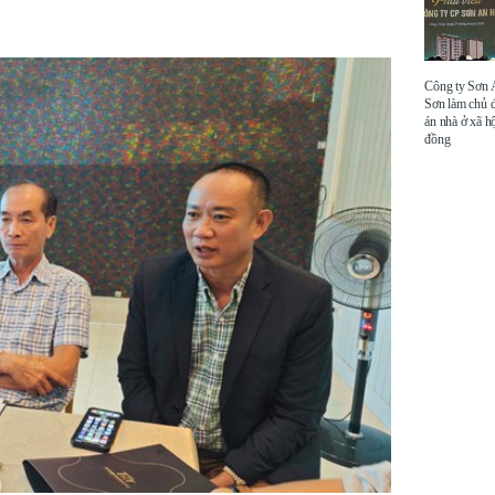
Công ty Sơn
Sơn làm chủ 
án nhà ở xã hộ
đồng