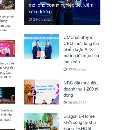
mới cho doanh nghiệp tiết kiệm
năng lượng
giải pháp
24/07/2026
 thông
 tư phát
o thuê
CMC bổ nhiệm
CEO mới, tăng tốc
chiến lược AI-X
hướng tới mục tiêu
toàn cầu
nhân, kỹ sư
n bằng tốt
30/06/2026
ường Cao
ế TP.HCM
NRC đặt mục tiêu
doanh thu 1.200 tỷ
đồng
26/06/2026
liệu di sản:
 định cho
Dragon E-Home
ăn hóa số
khởi công tại khu
Đông TP.HCM