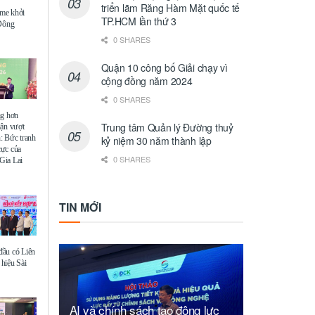
triển lãm Răng Hàm Mặt quốc tế
me khởi
TP.HCM lần thứ 3
 Đông
0 SHARES
Quận 10 công bố Giải chạy vì
cộng đồng năm 2024
0 SHARES
ng hơn
Trung tâm Quản lý Đường thuỷ
uận vượt
: Bức tranh
kỷ niệm 30 năm thành lập
 cực của
0 SHARES
Gia Lai
TIN MỚI
ầu có Liên
hiệu Sài
AI và chính sách tạo động lực