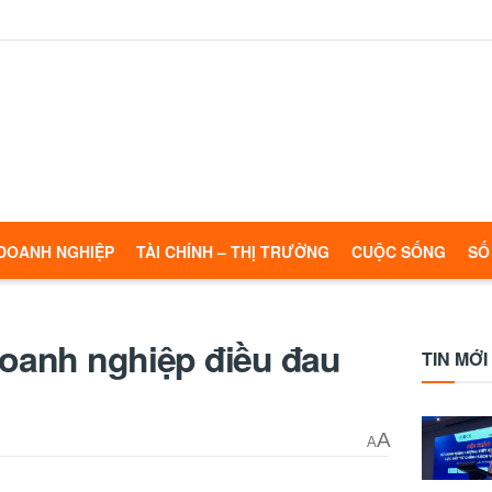
DOANH NGHIỆP
TÀI CHÍNH – THỊ TRƯỜNG
CUỘC SỐNG
SỐ
doanh nghiệp điều đau
TIN MỚI
A
A