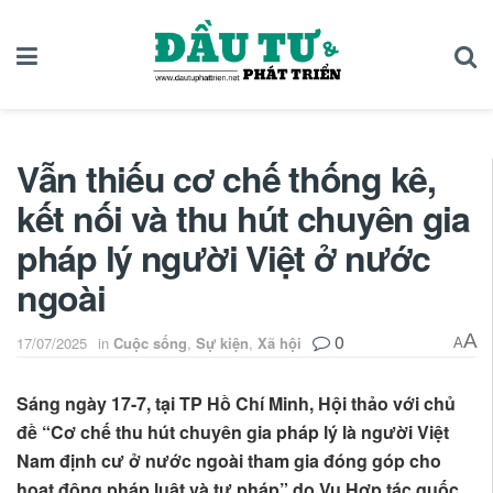
Vẫn thiếu cơ chế thống kê,
kết nối và thu hút chuyên gia
pháp lý người Việt ở nước
ngoài
0
A
17/07/2025
in
Cuộc sống
,
Sự kiện
,
Xã hội
A
Sáng ngày 17-7, tại TP Hồ Chí Minh, Hội thảo với chủ
đề “Cơ chế thu hút chuyên gia pháp lý là người Việt
Nam định cư ở nước ngoài tham gia đóng góp cho
hoạt động pháp luật và tư pháp” do Vụ Hợp tác quốc