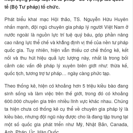
tế (Bộ Tư pháp) tổ chức.
Phát biểu khai mạc Hội thảo, TS. Nguyễn Hữu Huyên
nhấn mạnh, đội ngũ chuyên gia pháp lý người Việt Nam ở
nước ngoài là nguồn lực trí tuệ quý báu, góp phần nâng
cao năng lực thể chế và khẳng định vị thế của nền tư pháp
quốc gia. Tuy nhiên, hiện vẫn thiếu cơ chế thống kê, kết
nối và thu hút hiệu quả lực lượng này, nhất là trong bối
cảnh các vấn đề pháp lý xuyên biên giới như: thừa kế,
quốc tịch, tương trợ tư pháp… ngày càng phức tạp.
Theo thống kê, hiện có khoảng hơn 5 triệu kiều bào đang
sinh sống và làm việc trên thế giới, trong đó có khoảng
600.000 chuyên gia trên nhiều lĩnh vực khác nhau. Chúng
ta hiện chưa có thống kê cụ thể về chuyên gia pháp lý là
kiều bào, nhưng đội ngũ này được cho là đang tập trung tại
một số quốc gia phát triển như Mỹ, Nhật Bản, Canada,
Anh, Pháp, Úc, Hàn Quốc…