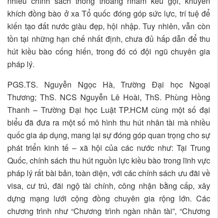
nhiều chính sách thông thoáng nhằm kêu gọi, khuyến
khích đồng bào ở xa Tổ quốc đóng góp sức lực, trí tuệ để
kiến tạo đất nước giàu đẹp, hội nhập. Tuy nhiên, vẫn còn
tồn tại những hạn chế nhất định, chưa đủ hấp dẫn để thu
hút kiều bào cống hiến, trong đó có đội ngũ chuyên gia
pháp lý.
PGS.TS. Nguyễn Ngọc Hà, Trường Đại học Ngoại
Thương; ThS. NCS Nguyễn Lê Hoài, ThS. Phùng Hồng
Thanh – Trường Đại học Luật TP.HCM cùng một số đại
biểu đã đưa ra một số mô hình thu hút nhân tài mà nhiều
quốc gia áp dụng, mang lại sự đóng góp quan trọng cho sự
phát triển kinh tế – xã hội của các nước như: Tại Trung
Quốc, chính sách thu hút nguồn lực kiều bào trong lĩnh vực
pháp lý rất bài bản, toàn diện, với các chính sách ưu đãi về
visa, cư trú, đãi ngộ tài chính, công nhận bằng cấp, xây
dựng mạng lưới cộng đồng chuyên gia rộng lớn. Các
chương trình như “Chương trình ngàn nhân tài”, “Chương