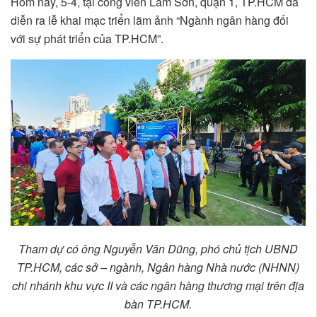
Hôm nay, 5-4, tại công viên Lam Sơn, quận 1, TP.HCM đã
diễn ra lễ khai mạc triển lãm ảnh “Ngành ngân hàng đối
với sự phát triển của TP.HCM”.
Tham dự có ông Nguyễn Văn Dũng, phó chủ tịch UBND
TP.HCM, các sở – ngành, Ngân hàng Nhà nước (NHNN)
chi nhánh khu vực II và các ngân hàng thương mại trên địa
bàn TP.HCM.