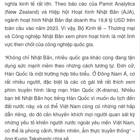
nghĩa kinh tế rất lớn. Theo báo cáo của Parrot Analytics
(New Zealand) và Hiệp hội Hoạt hình Nhật Bản (AJA),
ngành hoạt hình Nhật Bản đạt doanh thu 19,8 tỷ USD trên
toàn cầu vào năm 2023. Vì vậy, Bộ Kinh tế – Thương mại
và Công nghiệp Nhật Bản xem phim hoạt hình là một lĩnh
vực then chốt của công nghiệp quốc gia.
“Không chỉ Nhật Bản, nhiều quốc gia khác cũng đang tận
dụng sức mạnh mềm theo những cách tương tự. Đơn cử,
Hàn Quốc là một trường hợp tiêu biểu. Ở Đông Nam Á, có
rất nhiều người, đặc biệt là các cô gái trẻ rất thích xem
phim truyền hình lãng mạn Hàn Quốc (K-drama). Nhiều
bạn trẻ Nhật Bản học tiếng Hàn Quốc vì muốn du lịch đến
đất nước này, và có thể Việt Nam cũng có những nét hấp
dẫn riêng, do đó cần khuyến khích mọi người quan sát kỹ
những yếu tố khiến người nước ngoài yêu mến Việt Nam,
có thể là phong cảnh, thiên nhiên, ẩm thực truyền thống” –
ông Kunio Takahashi chia sẻ.