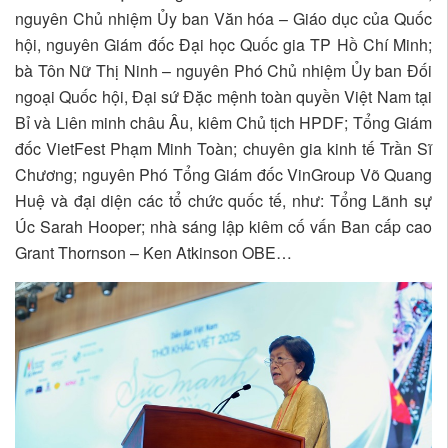
nguyên Chủ nhiệm Ủy ban Văn hóa – Giáo dục của Quốc
hội, nguyên Giám đốc Đại học Quốc gia TP Hồ Chí Minh;
bà Tôn Nữ Thị Ninh – nguyên Phó Chủ nhiệm Ủy ban Đối
ngoại Quốc hội, Đại sứ Đặc mệnh toàn quyền Việt Nam tại
Bỉ và Liên minh châu Âu, kiêm Chủ tịch HPDF; Tổng Giám
đốc VietFest Phạm Minh Toàn; chuyên gia kinh tế Trần Sĩ
Chương; nguyên Phó Tổng Giám đốc VinGroup Võ Quang
Huệ và đại diện các tổ chức quốc tế, như: Tổng Lãnh sự
Úc Sarah Hooper; nhà sáng lập kiêm cố vấn Ban cấp cao
Grant Thornson – Ken Atkinson OBE…