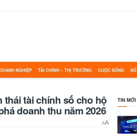
DOANH NGHIỆP
TÀI CHÍNH – THỊ TRƯỜNG
CUỘC SỐNG
SỐ
h thái tài chính số cho hộ
TIN MỚI
 phá doanh thu năm 2026
A
A