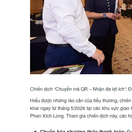
Chiến dịch “Chuyển mã QR – Nhận đa lợi ích”: Đò
Hiểu được những rào cản của tiểu thương, chiến
khai ngay từ tháng 5/2026 tại các khu vực gia
Phan Xích Long
. Tham gia chiến dịch này, các h
Chuẩn hóa phương thức thanh toán:
Đư