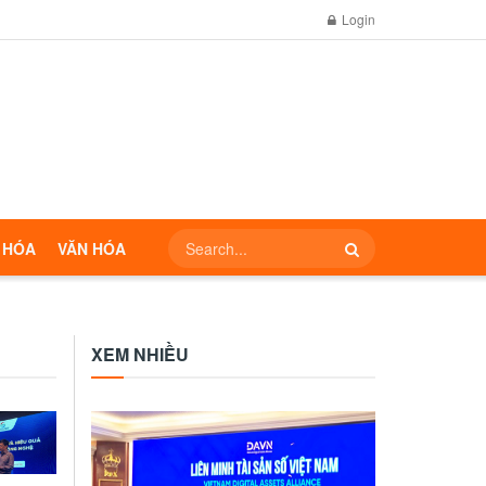
Login
 HÓA
VĂN HÓA
XEM NHIỀU