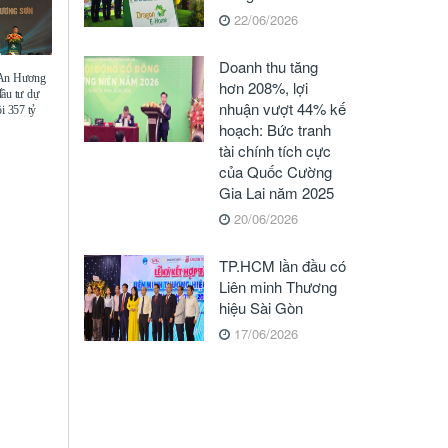
22/06/2026
Doanh thu tăng
 An Hương
hơn 208%, lợi
đầu tư dự
nhuận vượt 44% kế
i 357 tỷ
hoạch: Bức tranh
tài chính tích cực
của Quốc Cường
Gia Lai năm 2025
20/06/2026
TP.HCM lần đầu có
Liên minh Thương
hiệu Sài Gòn
17/06/2026