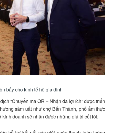
n bẩy cho kinh tế hộ gia đình
 dịch “Chuyển mã QR – Nhận đa lợi ích” được triển
o thương sầm uất như chợ Bến Thành, phố ẩm thực
ộ kinh doanh sẽ nhận được những giá trị cốt lõi:
ợc hỗ trợ kết nối các giải pháp thanh toán thông