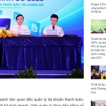
Dragon E-Ho
công tại khu
TP.HCM
Doanh thu tă
208%, lợi nh
44% kế hoạch
tài chính tích
Quốc Cường 
năm 2025
TP.HCM lần đ
minh Thương 
Gòn
ách liên quan đến quản lý tài khoản thanh toán,
với hộ kinh doanh
.
Việc quản lý dòng tiền bằng sổ