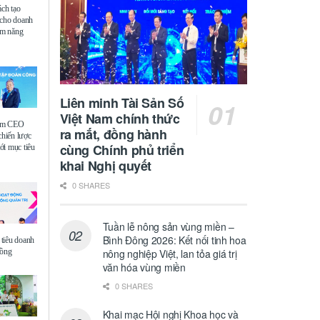
ách tạo
 cho doanh
iệm năng
Liên minh Tài Sản Số
Việt Nam chính thức
ệm CEO
ra mắt, đồng hành
chiến lược
cùng Chính phủ triển
i mục tiêu
khai Nghị quyết
0 SHARES
Tuần lễ nông sản vùng miền –
Bình Đông 2026: Kết nối tinh hoa
tiêu doanh
đồng
nông nghiệp Việt, lan tỏa giá trị
văn hóa vùng miền
0 SHARES
Khai mạc Hội nghị Khoa học và