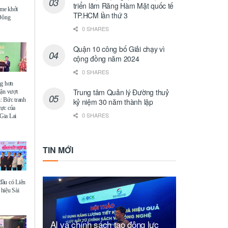
triển lãm Răng Hàm Mặt quốc tế
me khởi
TP.HCM lần thứ 3
 Đông
0 SHARES
Quận 10 công bố Giải chạy vì
cộng đồng năm 2024
0 SHARES
ng hơn
Trung tâm Quản lý Đường thuỷ
uận vượt
: Bức tranh
kỷ niệm 30 năm thành lập
 cực của
0 SHARES
Gia Lai
TIN MỚI
ầu có Liên
hiệu Sài
AI và chính sách tạo động lực