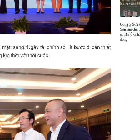
Công ty Sơn
Sơn làm chủ 
án nhà ở xã hộ
đồng
 mặt” sang “Ngày tài chính số” là bước đi cần thiết
kịp thời với thời cuộc
.