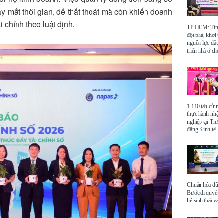
ây mất thời gian, dễ thất thoát mà còn khiến doanh
 chính theo luật định
.
TP.HCM: Tìm 
đột phá, khơi
nguồn lực đầu
triển nhà ở ch
1.110 tân cử 
thực hành nhậ
nghiệp tại Tr
đẳng Kinh t
Chuẩn hóa dữ 
Bước đi quyết
hệ sinh thái v