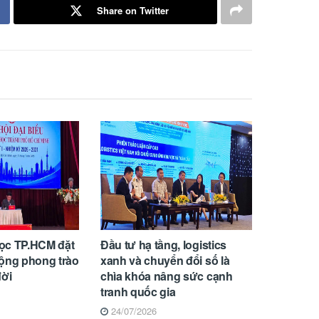
Share on Twitter
ọc TP.HCM đặt
Đầu tư hạ tầng, logistics
rộng phong trào
xanh và chuyển đổi số là
đời
chìa khóa nâng sức cạnh
tranh quốc gia
24/07/2026