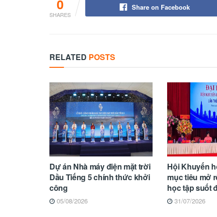
0
Share on Facebook
SHARES
RELATED
POSTS
Dự án Nhà máy điện mặt trời
Hội Khuyến h
Dầu Tiếng 5 chính thức khởi
mục tiêu mở 
công
học tập suốt 
05/08/2026
31/07/2026