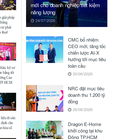
mới cho doanh nghiệp tiết kiệm
năng lượng
giải pháp
24/07/2026
 thông
 tư phát
o thuê
CMC bổ nhiệm
CEO mới, tăng tốc
chiến lược AI-X
hướng tới mục tiêu
toàn cầu
nhân, kỹ sư
n bằng tốt
30/06/2026
ường Cao
ế TP.HCM
NRC đặt mục tiêu
doanh thu 1.200 tỷ
đồng
26/06/2026
liệu di sản:
 định cho
Dragon E-Home
ăn hóa số
khởi công tại khu
Đông TP.HCM