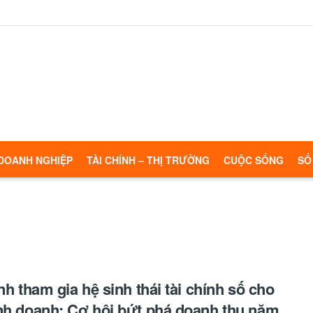
DOANH NGHIỆP
TÀI CHÍNH – THỊ TRƯỜNG
CUỘC SỐNG
SỐ
ình tham gia hệ sinh thái tài chính số cho
nh doanh: Cơ hội bứt phá doanh thu năm