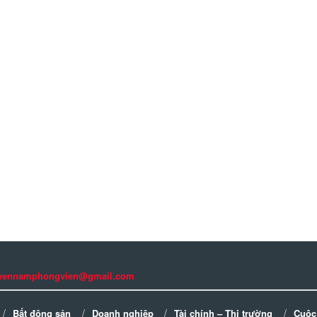
guyennamphongvien@gmail.com
Bất động sản
Doanh nghiệp
Tài chính – Thị trường
Cuộc