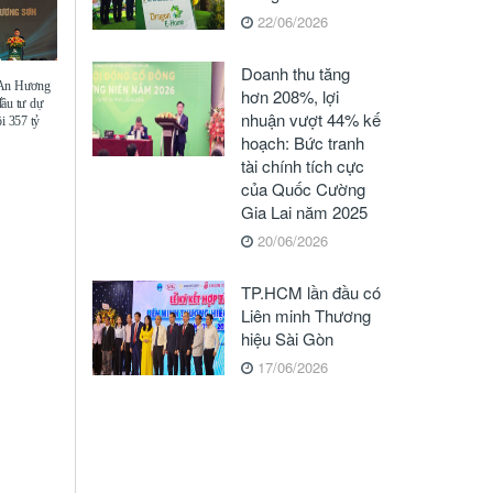
22/06/2026
Doanh thu tăng
 An Hương
hơn 208%, lợi
đầu tư dự
nhuận vượt 44% kế
i 357 tỷ
hoạch: Bức tranh
tài chính tích cực
của Quốc Cường
Gia Lai năm 2025
20/06/2026
TP.HCM lần đầu có
Liên minh Thương
hiệu Sài Gòn
17/06/2026