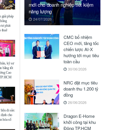
mới cho doanh nghiệp tiết kiệm
năng lượng
giải pháp
24/07/2026
 thông
 tư phát
o thuê
CMC bổ nhiệm
CEO mới, tăng tốc
chiến lược AI-X
hướng tới mục tiêu
toàn cầu
nhân, kỹ sư
n bằng tốt
30/06/2026
ường Cao
ế TP.HCM
NRC đặt mục tiêu
doanh thu 1.200 tỷ
đồng
26/06/2026
liệu di sản:
 định cho
Dragon E-Home
ăn hóa số
khởi công tại khu
Đông TP.HCM