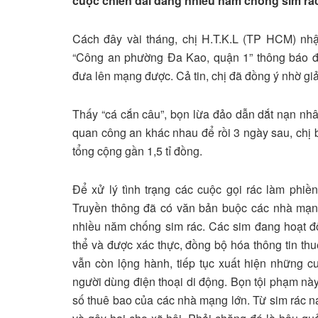
cuộc chiến dai dẳng nhiều năm chống sim rá
Cách đây vài tháng, chị H.T.K.L (TP HCM) nhậ
“Công an phường Đa Kao, quận 1” thông báo đị
đưa lên mạng được. Cả tin, chị đã đồng ý nhờ giả
Thấy “cá cắn câu”, bọn lừa đảo dẫn dắt nạn nh
quan công an khác nhau để rồi 3 ngày sau, chị 
tổng cộng gần 1,5 tỉ đồng.
Để xử lý tình trạng các cuộc gọi rác làm phiề
Truyền thông đã có văn bản buộc các nhà mạng
nhiều năm chống sim rác. Các sim đang hoạt đ
thể và được xác thực, đồng bộ hóa thông tin thu
vẫn còn lộng hành, tiếp tục xuất hiện những c
người dùng điện thoại di động. Bọn tội phạm nà
số thuê bao của các nhà mạng lớn. Từ sim rác n