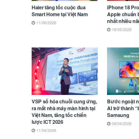
Haier tăng tốc cuộc đua
iPhone 18 Pro
Smart Home tại Việt Nam
Apple chuẩn b
nhất nhiều n
11/06/2026
18/05/2026
VSP số hóa chuỗi cung ứng,
Bước ngoặt ng
ra mắt nhà máy màn hình tại
AI trở thành 
Việt Nam, tăng tốc chiến
Samsung
lược ICT 2026
09/04/2026
11/04/2026