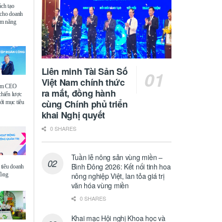
ách tạo
 cho doanh
iệm năng
Liên minh Tài Sản Số
Việt Nam chính thức
ệm CEO
ra mắt, đồng hành
chiến lược
cùng Chính phủ triển
i mục tiêu
khai Nghị quyết
0 SHARES
Tuần lễ nông sản vùng miền –
Bình Đông 2026: Kết nối tinh hoa
tiêu doanh
đồng
nông nghiệp Việt, lan tỏa giá trị
văn hóa vùng miền
0 SHARES
Khai mạc Hội nghị Khoa học và