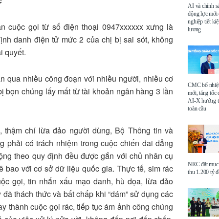
c
AI và chính s
động lực mới
nghiệp tiết k
n cuộc gọi từ số điện thoại 0947xxxxxx xưng là
lượng
nh danh điện tử mức 2 của chị bị sai sót, không
i quyết.
ân qua nhiều công đoạn với nhiều người, nhiều cơ
CMC bổ nhi
bị bọn chúng lấy mất từ tài khoản ngân hàng 3 lần
mới, tăng tốc 
AI-X hướng tớ
toàn cầu
n, thậm chí lừa đảo người dùng, Bộ Thông tin và
 phải có trách nhiệm trong cuộc chiến dai dẳng
ộng theo quy định đều được gắn với chủ nhân cụ
NRC đặt mục 
ê bao với cơ sở dữ liệu quốc gia. Thực tế, sim rác
thu 1.200 tỷ 
uộc gọi, tin nhắn xấu mạo danh, hù dọa, lừa đảo
y đã thách thức và bất chấp khi “dám” sử dụng các
ay thành cuộc gọi rác, tiếp tục ám ảnh công chúng