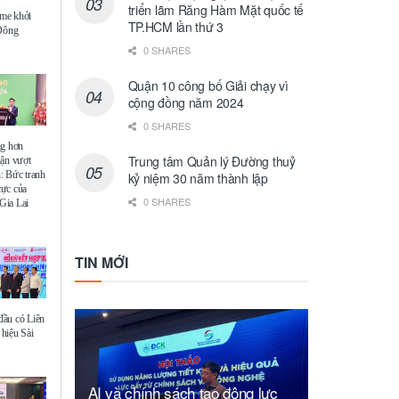
triển lãm Răng Hàm Mặt quốc tế
me khởi
TP.HCM lần thứ 3
 Đông
0 SHARES
Quận 10 công bố Giải chạy vì
cộng đồng năm 2024
0 SHARES
ng hơn
Trung tâm Quản lý Đường thuỷ
uận vượt
: Bức tranh
kỷ niệm 30 năm thành lập
 cực của
0 SHARES
Gia Lai
TIN MỚI
ầu có Liên
hiệu Sài
AI và chính sách tạo động lực