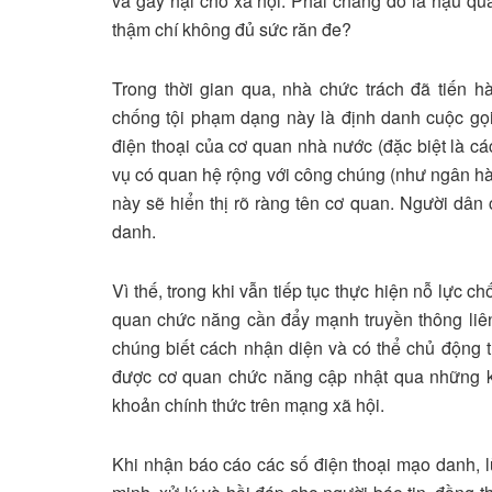
và gây hại cho xã hội. Phải chăng đó là hậu qu
thậm chí không đủ sức răn đe?
Trong thời gian qua, nhà chức trách đã tiến 
chống tội phạm dạng này là định danh cuộc gọi,
điện thoại của cơ quan nhà nước (đặc biệt là c
vụ có quan hệ rộng với công chúng (như ngân hàn
này sẽ hiển thị rõ ràng tên cơ quan. Người dân
danh.
Vì thế, trong khi vẫn tiếp tục thực hiện nỗ lực c
quan chức năng cần đẩy mạnh truyền thông liê
chúng biết cách nhận diện và có thể chủ động 
được cơ quan chức năng cập nhật qua những k
khoản chính thức trên mạng xã hội.
Khi nhận báo cáo các số điện thoại mạo danh,