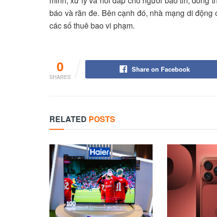
minh, xử lý và hồi đáp cho người báo tin, đồng t
báo và răn đe. Bên cạnh đó, nhà mạng di động c
các số thuê bao vi phạm.
0
Share on Facebook
SHARES
RELATED
POSTS