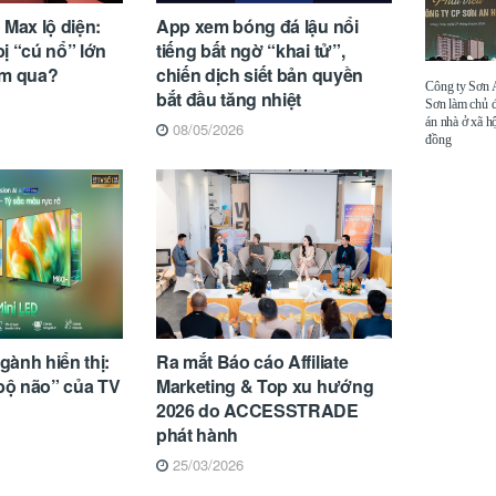
 Max lộ diện:
App xem bóng đá lậu nổi
ị “cú nổ” lớn
tiếng bất ngờ “khai tử”,
ăm qua?
chiến dịch siết bản quyền
Công ty Sơn
bắt đầu tăng nhiệt
Sơn làm chủ 
án nhà ở xã hộ
08/05/2026
đồng
ành hiển thị:
Ra mắt Báo cáo Affiliate
“bộ não” của TV
Marketing & Top xu hướng
2026 do ACCESSTRADE
phát hành
25/03/2026