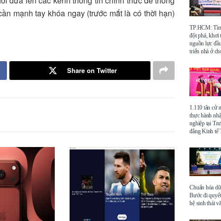
hời đưa lên các kênh thông tin chính thức để thông
ần mạnh tay khóa ngay (trước mắt là có thời hạn)
TP.HCM: Tìm 
đột phá, khơi
nguồn lực đầu
triển nhà ở ch
Share on Twitter
1.110 tân cử 
thực hành nhậ
nghiệp tại Tr
đẳng Kinh t
Chuẩn hóa dữ 
Bước đi quyết
hệ sinh thái v