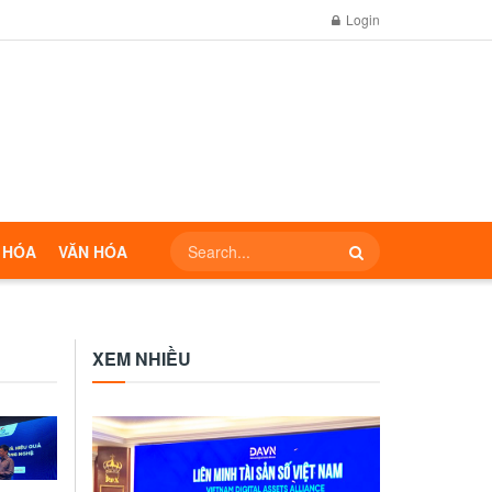
Login
 HÓA
VĂN HÓA
XEM NHIỀU