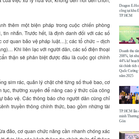
ả của việc xử lý nửa vời, không đến nơi đến chốn,
Dragon E-Ho
công tại khu
TP.HCM
hành thêm một biện pháp trong cuộc chiến phòng
 tin nhắn. Trước hết, là định danh đối với các số
ác cơ quan bảo vệ pháp luật…); các tổ chức – dịch
g)… Khi liên lạc với người dân, các số điện thoại
Doanh thu tă
208%, lợi nh
 cẩn thận sẽ phân biệt được đâu là cuộc gọi chính
44% kế hoạch
tài chính tích
Quốc Cường 
năm 2025
hống sim rác, quản lý chặt chẽ từng số thuê bao, cơ
n tục, thường xuyên để nâng cao ý thức của công
tự bảo vệ. Các thông báo cho người dân cũng chỉ
ênh truyền thông chính thức, bao gồm những tài
TP.HCM lần đ
minh Thương 
Gòn
 lừa đảo, cơ quan chức năng cần nhanh chóng xác