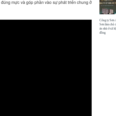
ử đúng mực và góp phần vào sự phát triển chung ở
Công ty Sơn
Sơn làm chủ 
án nhà ở xã hộ
đồng