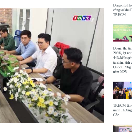
Dragon E-Ho
công tại khu
TP.HCM
Doanh thu tă
208%, lợi nh
44% kế hoạch
tài chính tích
Quốc Cường 
năm 2025
TP.HCM lần đ
minh Thương 
Gòn