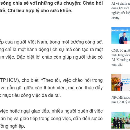
 sóng chia sẻ với những câu chuyện: Chào hỏi
AI và chính s
động lực mới
trẻ, Chi tiêu hợp lý cho sức khỏe.
nghiệp tiết k
lượng
iếp của người Việt Nam, trong môi trường công sở,
ng chỉ là một hành động lịch sự mà còn tạo ra một
CMC bổ nhi
mới, tăng tốc 
àm việc. Đặc biệt lời chào còn giúp người khác có
AI-X hướng tớ
toàn cầu
.HCM), cho biết: “Theo tôi, việc chào hỏi trong
 và gần gũi giữa các thành viên, mà còn thúc đẩy
 mục tiêu công việc đã đề ra”.
NRC đặt mục 
thu 1.200 tỷ 
 việc hoặc ngại giao tiếp, nhiều người quên đi việc
an hệ và giao tiếp trong công việc, dẫn đến sự cô
đồng nghiệp.