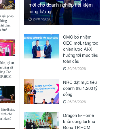
mới cho doanh nghiệp tiết kiệm
năng lượng
giải pháp
24/07/2026
 thông
 tư phát
o thuê
CMC bổ nhiệm
CEO mới, tăng tốc
chiến lược AI-X
hướng tới mục tiêu
toàn cầu
nhân, kỹ sư
n bằng tốt
30/06/2026
ường Cao
ế TP.HCM
NRC đặt mục tiêu
doanh thu 1.200 tỷ
đồng
26/06/2026
liệu di sản:
 định cho
Dragon E-Home
ăn hóa số
khởi công tại khu
Đông TP.HCM