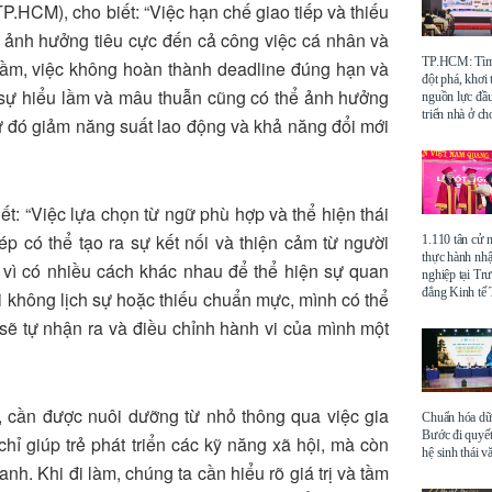
P.HCM), cho biết: “Việc hạn chế giao tiếp và thiếu
ể ảnh hưởng tiêu cực đến cả công việc cá nhân và
TP.HCM: Tìm 
lầm, việc không hoàn thành deadline đúng hạn và
đột phá, khơi
, sự hiểu lầm và mâu thuẫn cũng có thể ảnh hưởng
nguồn lực đầu
triển nhà ở ch
 từ đó giảm năng suất lao động và khả năng đổi mới
t: “Việc lựa chọn từ ngữ phù hợp và thể hiện thái
ép có thể tạo ra sự kết nối và thiện cảm từ người
1.110 tân cử 
thực hành nhậ
 vì có nhiều cách khác nhau để thể hiện sự quan
nghiệp tại Tr
đẳng Kinh t
ồi không lịch sự hoặc thiếu chuẩn mực, mình có thể
sẽ tự nhận ra và điều chỉnh hành vi của mình một
, cần được nuôi dưỡng từ nhỏ thông qua việc gia
Chuẩn hóa dữ 
Bước đi quyết
hỉ giúp trẻ phát triển các kỹ năng xã hội, mà còn
hệ sinh thái v
anh. Khi đi làm, chúng ta cần hiểu rõ giá trị và tầm