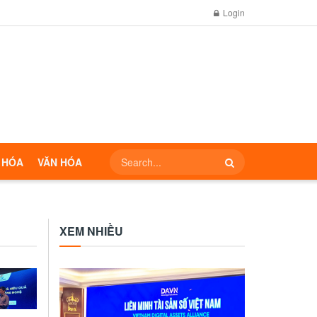
Login
 HÓA
VĂN HÓA
XEM NHIỀU