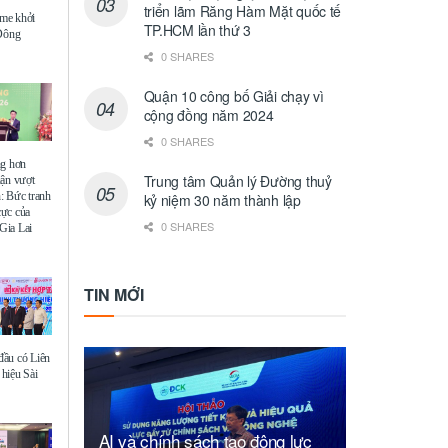
triển lãm Răng Hàm Mặt quốc tế
me khởi
TP.HCM lần thứ 3
 Đông
0 SHARES
Quận 10 công bố Giải chạy vì
cộng đồng năm 2024
0 SHARES
ng hơn
Trung tâm Quản lý Đường thuỷ
uận vượt
: Bức tranh
kỷ niệm 30 năm thành lập
 cực của
0 SHARES
Gia Lai
TIN MỚI
ầu có Liên
hiệu Sài
AI và chính sách tạo động lực