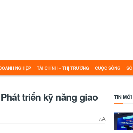
DOANH NGHIỆP
TÀI CHÍNH – THỊ TRƯỜNG
CUỘC SỐNG
SỐ
hát triển kỹ năng giao
TIN MỚI
A
A