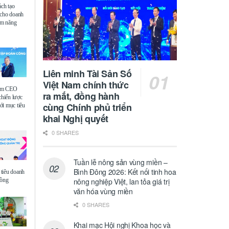
ách tạo
 cho doanh
iệm năng
Liên minh Tài Sản Số
Việt Nam chính thức
ệm CEO
ra mắt, đồng hành
chiến lược
cùng Chính phủ triển
i mục tiêu
khai Nghị quyết
0 SHARES
Tuần lễ nông sản vùng miền –
Bình Đông 2026: Kết nối tinh hoa
tiêu doanh
đồng
nông nghiệp Việt, lan tỏa giá trị
văn hóa vùng miền
0 SHARES
Khai mạc Hội nghị Khoa học và