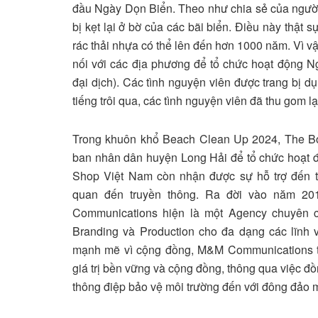
đầu Ngày Dọn Biển. Theo như chia sẻ của người d
bị kẹt lại ở bờ của các bãi biển. Điều này thật 
rác thải nhựa có thể lên đến hơn 1000 năm. Vì 
nối với các địa phương để tổ chức hoạt động 
đại dịch). Các tình nguyện viên được trang bị d
tiếng trôi qua, các tình nguyện viên đã thu gom l
Trong khuôn khổ Beach Clean Up 2024, The Bo
ban nhân dân huyện Long Hải để tổ chức hoạt đ
Shop Việt Nam còn nhận được sự hỗ trợ đến 
quan đến truyền thông. Ra đời vào năm 201
Communications hiện là một Agency chuyên c
Branding và Production cho đa dạng các lĩnh v
mạnh mẽ vì cộng đồng, M&M Communications ti
giá trị bền vững và cộng đồng, thông qua việc 
thông điệp bảo vệ môi trường đến với đông đảo 