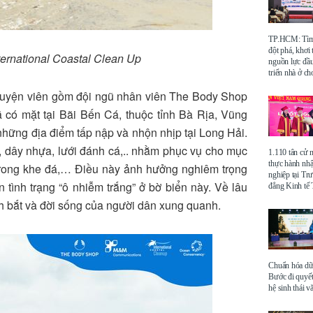
TP.HCM: Tìm 
đột phá, khơi
ernational Coastal Clean Up
nguồn lực đầu
triển nhà ở ch
guyện viên gồm đội ngũ nhân viên The Body Shop
 có mặt tại Bãi Bến Cá, thuộc tỉnh Bà Rịa, Vũng
những địa điểm tấp nập và nhộn nhịp tại Long Hải.
, dây nhựa, lưới đánh cá,.. nhằm phục vụ cho mục
1.110 tân cử 
thực hành nhậ
ẹt trong khe đá,… Điều này ảnh hưởng nghiêm trọng
nghiệp tại Tr
ình trạng “ô nhiễm trắng” ở bờ biển này. Về lâu
đẳng Kinh t
nh bắt và đời sống của người dân xung quanh.
Chuẩn hóa dữ 
Bước đi quyết
hệ sinh thái v