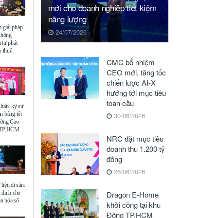
mới cho doanh nghiệp tiết kiệm
năng lượng
giải pháp
24/07/2026
 thông
 tư phát
o thuê
CMC bổ nhiệm
CEO mới, tăng tốc
chiến lược AI-X
hướng tới mục tiêu
toàn cầu
nhân, kỹ sư
n bằng tốt
30/06/2026
ường Cao
ế TP.HCM
NRC đặt mục tiêu
doanh thu 1.200 tỷ
đồng
26/06/2026
liệu di sản:
 định cho
Dragon E-Home
ăn hóa số
khởi công tại khu
Đông TP.HCM