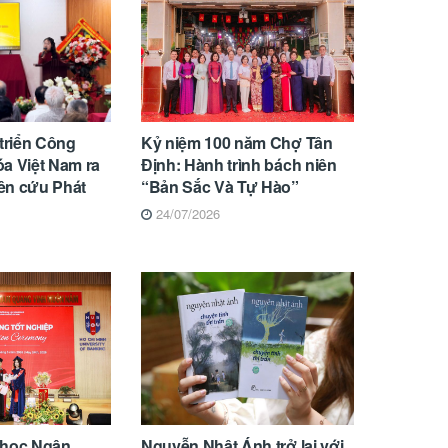
 triển Công
Kỷ niệm 100 năm Chợ Tân
a Việt Nam ra
Định: Hành trình bách niên
ên cứu Phát
“Bản Sắc Và Tự Hào”
24/07/2026
 học Ngân
Nguyễn Nhật Ánh trở lại với