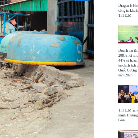
Dragon E-Ho
công tại khu
TP.HCM
Doanh thu tă
208%, lợi nh
44% kế hoạch
tài chính tích
Quốc Cường 
năm 2025
TP.HCM lần đ
minh Thương 
Gòn