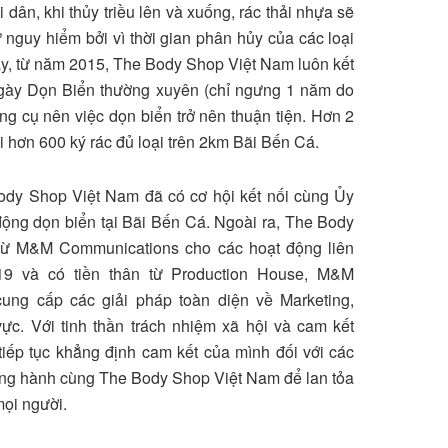
ân, khi thủy triều lên và xuống, rác thải nhựa sẽ
sự nguy hiểm bởi vì thời gian phân hủy của các loại
vậy, từ năm 2015, The Body Shop Việt Nam luôn kết
Ngày Dọn Biển thường xuyên (chỉ ngưng 1 năm do
ụng cụ nên việc dọn biển trở nên thuận tiện. Hơn 2
ại hơn 600 ký rác đủ loại trên 2km Bãi Bến Cá.
dy Shop Việt Nam đã có cơ hội kết nối cùng Ủy
ộng dọn biển tại Bãi Bến Cá. Ngoài ra, The Body
từ M&M Communications cho các hoạt động liên
9 và có tiền thân từ Production House, M&M
ung cấp các giải pháp toàn diện về Marketing,
ực. Với tinh thần trách nhiệm xã hội và cam kết
ếp tục khẳng định cam kết của mình đối với các
đồng hành cùng The Body Shop Việt Nam để lan tỏa
mọi người.