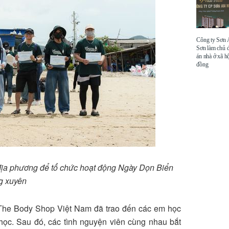
Công ty Sơn
Sơn làm chủ 
án nhà ở xã hộ
đồng
 địa phương để tổ chức hoạt động Ngày Dọn Biển
g xuyên
n The Body Shop Việt Nam đã trao đến các em học
học. Sau đó, các tình nguyện viên cùng nhau bắt