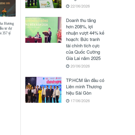
22/06/2026
Doanh thu tăng
 An Hương
hơn 208%, lợi
đầu tư dự
nhuận vượt 44% kế
i 357 tỷ
hoạch: Bức tranh
tài chính tích cực
của Quốc Cường
Gia Lai năm 2025
20/06/2026
TP.HCM lần đầu có
Liên minh Thương
hiệu Sài Gòn
17/06/2026