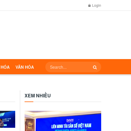
Login
 HÓA
VĂN HÓA
XEM NHIỀU