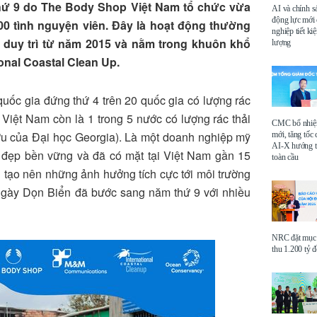
hứ 9 do The Body Shop Việt Nam tổ chức vừa
AI và chính s
động lực mới
100 tình nguyện viên. Đây là hoạt động thường
nghiệp tiết k
duy trì từ năm 2015 và nằm trong khuôn khổ
lượng
onal Coastal Clean Up.
ốc gia đứng thứ 4 trên 20 quốc gia có lượng rác
 Việt Nam còn là 1 trong 5 nước có lượng rác thải
CMC bổ nhi
 cứu của Đại học Georgia). Là một doanh nghiệp mỹ
mới, tăng tốc 
AI-X hướng tớ
m đẹp bền vững và đã có mặt tại Việt Nam gần 15
toàn cầu
ạo nên những ảnh hưởng tích cực tới môi trường
Ngày Dọn Biển đã bước sang năm thứ 9 với nhiều
NRC đặt mục 
thu 1.200 tỷ 