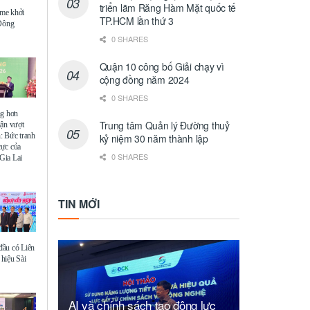
triển lãm Răng Hàm Mặt quốc tế
me khởi
TP.HCM lần thứ 3
 Đông
0 SHARES
Quận 10 công bố Giải chạy vì
cộng đồng năm 2024
0 SHARES
ng hơn
Trung tâm Quản lý Đường thuỷ
uận vượt
: Bức tranh
kỷ niệm 30 năm thành lập
 cực của
0 SHARES
Gia Lai
TIN MỚI
ầu có Liên
hiệu Sài
AI và chính sách tạo động lực