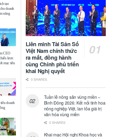
ách tạo
 cho doanh
iệm năng
Liên minh Tài Sản Số
Việt Nam chính thức
ệm CEO
ra mắt, đồng hành
chiến lược
cùng Chính phủ triển
i mục tiêu
khai Nghị quyết
0 SHARES
Tuần lễ nông sản vùng miền –
Bình Đông 2026: Kết nối tinh hoa
tiêu doanh
đồng
nông nghiệp Việt, lan tỏa giá trị
văn hóa vùng miền
0 SHARES
Khai mạc Hội nghị Khoa học và