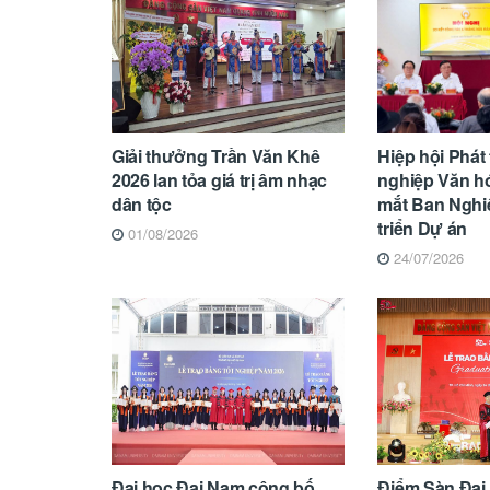
Giải thưởng Trần Văn Khê
Hiệp hội Phát
2026 lan tỏa giá trị âm nhạc
nghiệp Văn hó
dân tộc
mắt Ban Nghi
triển Dự án
01/08/2026
24/07/2026
Đại học Đại Nam công bố
Điểm Sàn Đại