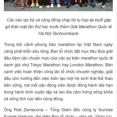
Các câu lạc bộ và cộng đồng chạy bộ tụ họp tại buổi gặp
gỡ thân mật lần thứ hai, trước thềm Giải Marathon Quốc tế
Hà Nội Techcombank
Trong bối cảnh phong trào marathon tại Việt Nam ngày
càng phát triển sâu rộng, Ban tổ chức đặt mục tiêu đưa giải
đấu tiệm cận chuẩn mực của các sự kiện marathon quốc tế
danh giá như Tokyo Marathon hay London Marathon. Bên
cạnh việc hoàn thiện công tác tổ chức chuyên nghiệp, giải
đấu còn hướng đến việc kiến tạo một hệ sinh thái thể thao
bền vững, nơi mỗi vận động viên được đồng hành dài hạn
trong hành trình luyện tập và lan tỏa cảm hứng sống khỏe
và sống tích cực đến cộng đồng.
Ông Rob Zamacona – Tổng Giám đốc công ty Sunrise
Events Vietnam, đại diện Ban tổ chức – chia sẻ: “
Giao lưu,