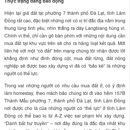
Thực trạng đáng báo động
Hiện tại giá đất tại phường 7 thành phố Đà Lạt, tỉnh Lâm
Đồng rất cao, đặc biệt những nơi có vị trí đắc địa nằm trong
thung lũng tình yêu, nhìn thẳng ra dãy Langbiang hùng vĩ.
Chính vì thế, chỉ cần gõ bàn phím với những nội dung cần
mua đất tại khu vực trên sẽ cho ra hàng loạt kết quả. Mới
liên hệ với một “cò đất” trên mạng chúng tôi nhận được lời
khẳng định như đinh đóng cột, mua đất rừng, đất nông
nghiệp sẽ được bao xây dựng vì đã có “bảo kê” là những
người có thế lực.
Trong vai những người có nhu cầu mua đất ở, có ý định
làm homestay, theo mách bảo chúng tôi đi vào hẻm 157B
Thánh Mẫu phường 7, thành phố Đà Lạt, tỉnh Lâm Đồng
nơi được cho là của những người có “thế lực” ở tỉnh Lâm
Đồng có thể bao lo từ A-Z việc sai phạm khi xây dựng.
“Danh bất hư truyền” – nơi đây đúng là đắc địa nhất khu