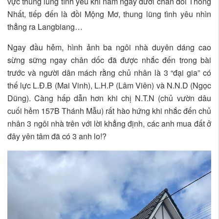
vực thung lũng tình yêu khi nằm ngay dưới chân đồi Thống
Nhất, tiếp đến là đồi Mộng Mơ, thung lũng tình yêu nhìn
thẳng ra Langbiang…
Ngay đầu hẻm, hình ảnh ba ngôi nhà duyên dáng cao
sừng sững ngay chân dốc đã được nhắc đến trong bài
trước và người dân mách rằng chủ nhân là 3 “đại gia” có
thế lực L.Đ.B (Mai Vinh), L.H.P (Lâm Viên) và N.N.D (Ngọc
Dũng). Càng hấp dẫn hơn khi chị N.T.N (chủ vườn dâu
cuối hẻm 157B Thánh Mẫu) rất hào hứng khi nhắc đến chủ
nhân 3 ngôi nhà trên với lời khẳng định, các anh mua đất ở
đây yên tâm đã có 3 anh lo!?