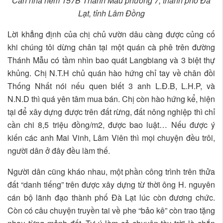
Căn nhà hẻm 157B Thánh Mẫu phường 7, thành phố Đà
Lạt, tỉnh Lâm Đồng
Lời khẳng định của chị chủ vườn dâu càng được củng cố
khi chúng tôi dừng chân tại một quán cà phê trên đường
Thánh Mẫu có tầm nhìn bao quát Langbiang và 3 biệt thự
khủng. Chị N.T.H chủ quán hào hứng chỉ tay về chân đồi
Thống Nhất nói nếu quen biết 3 anh L.Đ.B, L.H.P, và
N.N.D thì quá yên tâm mua bán. Chị còn hào hứng kể, hiện
tại để xây dựng được trên đất rừng, đất nông nghiệp thì chỉ
cần chi 8,5 triệu đồng/m2, được bao luật… Nếu được ý
kiến các anh Mai Vinh, Lâm Viên thì mọi chuyện đều trôi,
người dân ở đây đều làm thế.
Người dân cũng kháo nhau, một phần công trình trên thửa
đất “danh tiếng” trên được xây dựng từ thời ông H. nguyên
cán bộ lãnh đạo thành phố Đà Lạt lúc còn đương chức.
Còn có câu chuyện truyền tai về phe “bảo kê” còn trao tặng