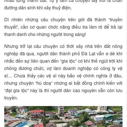
nhau từng mảnh đất. Tự ý làm cả chuyện tày trời là chắn
đường dân sinh khi xây thuỷ điện.
Dĩ nhiên những câu chuyện trên giờ đã thành “truyền
thuyết”, cần cơ quan chức năng điều tra làm rõ để trả lại
thanh danh cho những người trong sáng!
Nhưng trở lại câu chuyện có thời xây nhà trên đất nông
nghiệp đã qua, người dân thành phố Đà Lạt vẫn e dè khi
nhắc đến sự liên quan đến “gia tộc” có khí thế ngút trời khi
chồng đương chức, vợ làm doanh nghiệp có công ty vệ
sĩ… Chưa thấy các vệ sĩ này bảo vệ chính nghĩa ở đâu,
nhưng chuyện “hù doạ” những ai bất đồng chính kiến với
“đại gia tộc” này là thì người dân cao nguyên vẫn còn lưu
truyền.