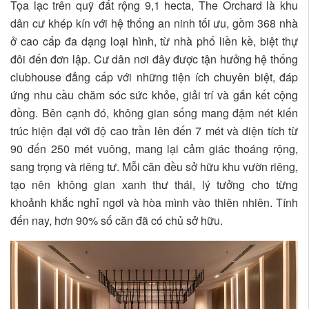
Tọa lạc trên quỹ đất rộng 9,1 hecta, The Orchard là khu
dân cư khép kín với hệ thống an ninh tối ưu, gồm 368 nhà
ở cao cấp đa dạng loại hình, từ nhà phố liền kề, biệt thự
đôi đến đơn lập. Cư dân nơi đây được tận hưởng hệ thống
clubhouse đẳng cấp với những tiện ích chuyên biệt, đáp
ứng nhu cầu chăm sóc sức khỏe, giải trí và gắn kết cộng
đồng. Bên cạnh đó, không gian sống mang đậm nét kiến
trúc hiện đại với độ cao trần lên đến 7 mét và diện tích từ
90 đến 250 mét vuông, mang lại cảm giác thoáng rộng,
sang trọng và riêng tư. Mỗi căn đều sở hữu khu vườn riêng,
tạo nên không gian xanh thư thái, lý tưởng cho từng
khoảnh khắc nghỉ ngơi và hòa mình vào thiên nhiên. Tính
đến nay, hơn 90% số căn đã có chủ sở hữu.