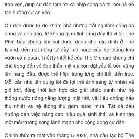
trọn vẹn, giúp cư dân tạm rời xa nhịp sống đô thị hối hả để
tận hưởng sự an yên.
Cư dân được tự do khám phá những trải nghiệm sống đa
dạng và độc đáo, từ không gian tĩnh lặng đầy thi vị tại The
Pier, bầu không khí sôi động dành cho gia đình ở The
Island, đến nét riêng tư đầy mê hoặc của hệ thống khu
vườn cảm quan. Triết lý thiết kế của The Orchard không chỉ
chú trọng đến vẻ đẹp thẩm mỹ mà còn đặt yếu tố bền vững
lên hàng đầu, được thể hiện trong từng chi tiết kiến trúc.
Mỗi căn nhà tận dụng tối đa lợi thế ánh sáng tự nhiên và
gió trời, đồng thời tích hợp các giải pháp xanh như hệ
thống nước nóng năng lượng mặt trời, vật liệu chống hấp
thụ nhiệt và hệ thống thu gom nước mưa. Tất cả đều
hướng đến việc nâng cao hiệu quả sinh thái và kiến tạo
một môi trường sống lành mạnh cho cộng đồng cư dân.
Chính thức ra mắt vào tháng 5-2025, nhà câu lạc bộ The