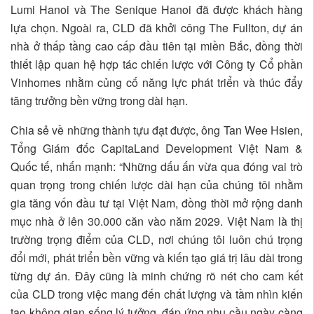
Lumi Hanoi và The Senique Hanoi đã được khách hàng
lựa chọn. Ngoài ra, CLD đã khởi công The Fullton, dự án
nhà ở thấp tầng cao cấp đầu tiên tại miền Bắc, đồng thời
thiết lập quan hệ hợp tác chiến lược với Công ty Cổ phần
Vinhomes nhằm củng cố năng lực phát triển và thúc đẩy
tăng trưởng bền vững trong dài hạn.
Chia sẻ về những thành tựu đạt được, ông Tan Wee Hsien,
Tổng Giám đốc CapitaLand Development Việt Nam &
Quốc tế, nhấn mạnh: “Những dấu ấn vừa qua đóng vai trò
quan trọng trong chiến lược dài hạn của chúng tôi nhằm
gia tăng vốn đầu tư tại Việt Nam, đồng thời mở rộng danh
mục nhà ở lên 30.000 căn vào năm 2029. Việt Nam là thị
trường trọng điểm của CLD, nơi chúng tôi luôn chú trọng
đổi mới, phát triển bền vững và kiến tạo giá trị lâu dài trong
từng dự án. Đây cũng là minh chứng rõ nét cho cam kết
của CLD trong việc mang đến chất lượng và tầm nhìn kiến
tạo không gian sống lý tưởng, đáp ứng nhu cầu ngày càng