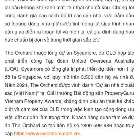
lại bầu không khí xanh mát, thư thái cho cả khu. Chúng tôi
cũng đánh giá cao cách bố trí các căn nhà, vừa đảm bảo
sự thoáng đãng, vừa giữ được tính riêng tư. Quá trình nhận
bàn giao diễn ra thuận lợi và hiện tại cả gia đình đang háo
hức chuẩn bị dọn về trong thời gian sắp tới.”
The Orchard thuộc tổng dự án Sycamore, do CLD hợp tác
phát triển cùng Tập đoàn United Overseas Australia
(UOA). Sycamore có tổng giá trị phát triển dự kiến hơn 1 tỷ
đô la Singapore, với quy mô trên 3.500 căn hộ và nhà ở.
Năm 2024, The Orchard được vinh danh “Dự án nhà ở xuất
sắc (Việt Nam)” tại Giải thưởng Bất động sản PropertyGuru
Vietnam Property Awards, khẳng định dấu ấn thiết kế khác
biệt và cam kết của CLD trong việc kiến tạo cộng đồng ưu
việt, đặt cư dân làm trọng tâm. Khách hàng quan tâm về dự
án The Orchard có thể liên hệ số 1800 599 986 hoặc truy
cập
https://www.sycamore.com.vn/
.