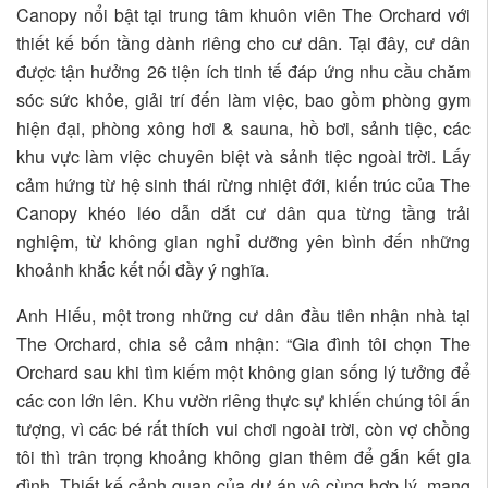
Canopy nổi bật tại trung tâm khuôn viên The Orchard với
thiết kế bốn tầng dành riêng cho cư dân. Tại đây, cư dân
được tận hưởng 26 tiện ích tinh tế đáp ứng nhu cầu chăm
sóc sức khỏe, giải trí đến làm việc, bao gồm phòng gym
hiện đại, phòng xông hơi & sauna, hồ bơi, sảnh tiệc, các
khu vực làm việc chuyên biệt và sảnh tiệc ngoài trời. Lấy
cảm hứng từ hệ sinh thái rừng nhiệt đới, kiến trúc của The
Canopy khéo léo dẫn dắt cư dân qua từng tầng trải
nghiệm, từ không gian nghỉ dưỡng yên bình đến những
khoảnh khắc kết nối đầy ý nghĩa.
Anh Hiếu, một trong những cư dân đầu tiên nhận nhà tại
The Orchard, chia sẻ cảm nhận: “Gia đình tôi chọn The
Orchard sau khi tìm kiếm một không gian sống lý tưởng để
các con lớn lên. Khu vườn riêng thực sự khiến chúng tôi ấn
tượng, vì các bé rất thích vui chơi ngoài trời, còn vợ chồng
tôi thì trân trọng khoảng không gian thêm để gắn kết gia
đình. Thiết kế cảnh quan của dự án vô cùng hợp lý, mang