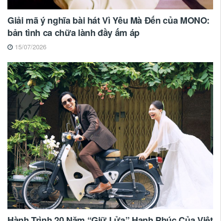
Giải mã ý nghĩa bài hát Vì Yêu Mà Đến của MONO:
bản tình ca chữa lành đầy ấm áp
15/07/2026
Hành Trình 20 Năm “Giữ Lửa” Hạnh Phúc Của Việt