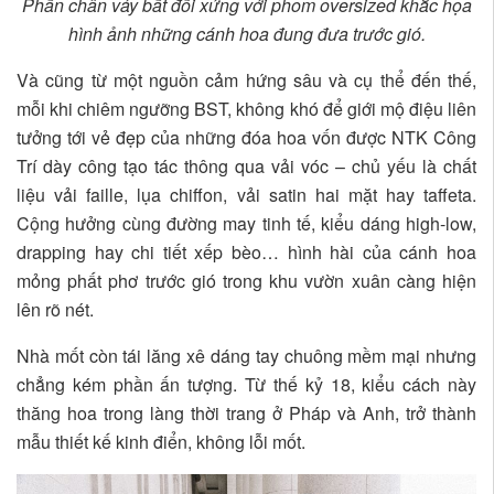
Phần chân váy bất đối xứng với phom oversized khắc họa
hình ảnh những cánh hoa đung đưa trước gió.
Và cũng từ một nguồn cảm hứng sâu và cụ thể đến thế,
mỗi khi chiêm ngưỡng BST, không khó để giới mộ điệu liên
tưởng tới vẻ đẹp của những đóa hoa vốn được NTK Công
Trí dày công tạo tác thông qua vải vóc – chủ yếu là chất
liệu vải faille, lụa chiffon, vải satin hai mặt hay taffeta.
Cộng hưởng cùng đường may tinh tế, kiểu dáng high-low,
drapping hay chi tiết xếp bèo… hình hài của cánh hoa
mỏng phất phơ trước gió trong khu vườn xuân càng hiện
lên rõ nét.
Nhà mốt còn tái lăng xê dáng tay chuông mềm mại nhưng
chẳng kém phần ấn tượng.
Từ thế kỷ 18, kiểu cách này
thăng hoa trong làng thời trang ở Pháp và Anh, trở thành
mẫu thiết kế kinh điển, không lỗi mốt.