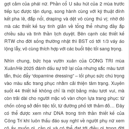
gợi cảm của phái nữ. Phần cổ U sâu hút của 2 mùa trước
tiếp tục được tận dụng, song hành cùng với kỹ thuật đính
kết pha lê, đắp nổi, draping và dệt vô cùng thú vị; nhờ đó
mà các thiết kế tuy tinh giản về tổng thể nhưng đầy ắp
chiều sâu và tinh thần lịch duyệt. Bên cạnh các thiết kế
RTW cho đời sống thường nhật thì BST có tới 1/3 váy áo
lộng lẫy, vô cùng thích hợp với các buổi tiệc tối sang trọng.
Nhìn chung, bức họa vườn xuân của CONG TRI mùa
Xuân/Hè 2025 đánh dấu sự trở lại của nhưng sắc màu tươi
tắn, thúc đẩy
“
dopamine dressing” – lối phục sức chú trọng
vào màu sắc trang phục nhằm cải thiện tâm trạng. Xuyên
suốt 44 thiết kế không chỉ là một bảng màu tươi vui, mà
còn trải dài cho người mặc vô vàn chọn lựa trang phục: từ
chốn công sở đến tiệc tối, từ đường phố tới thảm đỏ… Đây
có thể được xem như DNA trong tinh thần thiết kế của
Công Trí khi luôn thấu đáo suy nghĩ về người phụ nữ xem
cô ấy muốn gì, cần gì và có thể đạt tới điều gì trong đời