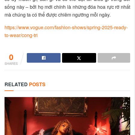
sống này – bởi họ mới chính là những đóa hoa rực rỡ nhất
mà chúng ta có thể được chiêm ngưỡng mỗi ngày.
https://www.vogue.com/fashion-shows/spring-2025-ready-
to-wear/cong-tri
0
SHARES
RELATED
POSTS