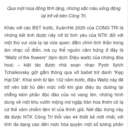
Qua một mùa đông tĩnh lặng, những sắc màu sống động
lại trở về bên Công Trí.
Khác với các BST trước, Xuân/Hè 2025 của CONG TRI là
những kết tinh được nảy nở từ tình yêu của NTK đối với
một thú vui vừa lạ lại vừa quen: đắm chìm tinh thần trong
âm nhạc cổ điển, mà cụ thể nguồn cảm hứng ở đây là
“Waltz of the flowers” (tạm dịch: Điệu waltz của những đóa
hoa) – kiệt tác được nhà soạn nhạc Pyotr Ilyich
Tchaikovsky gửi gắm thông qua vở ballet trứ danh
“
Kẹp
Hạt Dẻ”. Khai sinh từ tận 132 năm trước, điệu Waltz này đã
trở nên bất hủ đến mức mỗi khi giai điệu du dương lại
chẳng kém phần độc đáo của nó vang lên, những hình
dung về một khu vườn mộng mơ ngập tràn hoa thơm cỏ lạ
cứ thế xâm chiếm tâm trí của thính giả. Nét đặc trưng này
đã được NTK Công Trí thổi vào 44 thiết kế mới nhất, với
tính đa dạng cao đến mức hòa quyện một số tương phản