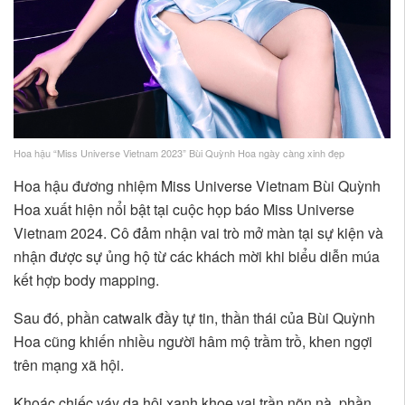
Hoa hậu “Miss Universe Vietnam 2023” Bùi Quỳnh Hoa ngày càng xinh đẹp
Hoa hậu đương nhiệm Miss Universe Vietnam Bùi Quỳnh
Hoa xuất hiện nổi bật tại cuộc họp báo Miss Universe
Vietnam 2024. Cô đảm nhận vai trò mở màn tại sự kiện và
nhận được sự ủng hộ từ các khách mời khi biểu diễn múa
kết hợp body mapping.
Sau đó, phần catwalk đầy tự tin, thần thái của Bùi Quỳnh
Hoa cũng khiến nhiều người hâm mộ trầm trồ, khen ngợi
trên mạng xã hội.
Khoác chiếc váy dạ hội xanh khoe vai trần nõn nà, phần