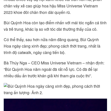
chân váy xẻ cao giúp hoa hậu Miss Universe Vietnam
2023 khoe đôi chân thon dài quyến rũ.
Bùi Quỳnh Hoa còn tạo điểm nhấn với mái tóc ngắn cá tính
và trẻ trung, khác lạ so với tóc dài thường thấy của cô.
Có thể thấy, sau hơn nửa năm đăng quang, Bùi Quỳnh
Hoa ngày càng xinh đẹp; phong cách thời trang, nhất là
trình độ catwalk, ngày càng tiến bộ.
Bà Thúy Nga – CEO Miss Universe Vietnam – nhận định:
“Bùi Quỳnh Hoa năm ngoái đã rất nỗ lực. Cô đã để lại
nhiều dấu ấn trước khán giả khi tham gia cuộc thi”.