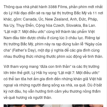
Thông qua nhà phát hành 3388 Films, phần phim mới nhất
do Lý Hải đạo diễn sẽ ra rạp tại thị trường Bắc Mỹ và 11 nơi
khác, gồm: Canada, Úc, New Zealand, Anh, Đức, Pháp,
Na Uy, Thụy Điển, Cộng hòa Czech, Slovakia, Ba Lan.
“Lật mặt 7: Một điều ước” cũng trở thành tác phẩm Việt
Nam đầu tiên được chiếu ở cùng lúc 3 châu lục. Riêng tại
thị trường Bắc Mỹ, phim này ra rạp đúng tuần lễ “Ngày của
cha” (Father’s Day), một dịp ý nghĩa để các gia đình cùng
nhau thưởng thức những thước phim xúc động về tình thân.
Với tham vọng mang “đứa con tinh thần” ra các thị trường
lớn trên thế giới, Lý Hải hy vọng “Lật mặt 7: Một điều ước”
có thể lan tỏa hơi ấm gia đình đến những khán giả Việt hải
ngoại và những người đang sống xa nhà, xa quê. Dù ở bất
kỳ nơi đâu, họ vẫn hướng tình cảm yêu thương nồng thắm
về quê hương và người thân.