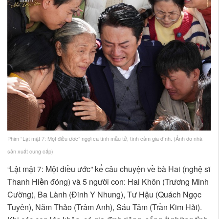
Phim “Lật mặt 7: Một điều ước” ngợi ca tình mẫu tử, tình cảm gia đình. (Ảnh do nhà
sản xuất cung cấp)
“Lật mặt 7: Một điều ước” kể câu chuyện về bà Hai (nghệ sĩ
Thanh Hiền đóng) và 5 người con: Hai Khôn (Trương Minh
Cường), Ba Lành (Đinh Y Nhung), Tư Hậu (Quách Ngọc
Tuyên), Năm Thảo (Trâm Anh), Sáu Tâm (Trần Kim Hải).