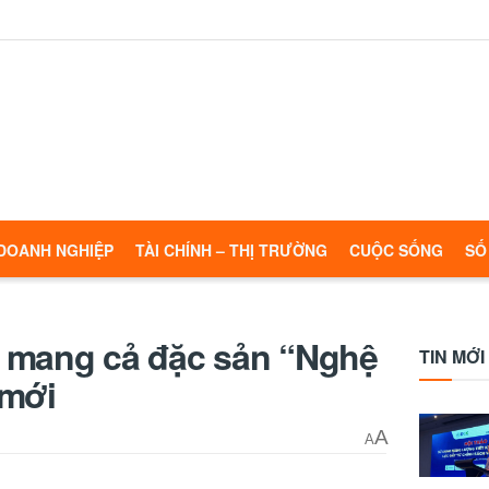
DOANH NGHIỆP
TÀI CHÍNH – THỊ TRƯỜNG
CUỘC SỐNG
SỐ
 mang cả đặc sản “Nghệ
TIN MỚI
 mới
A
A