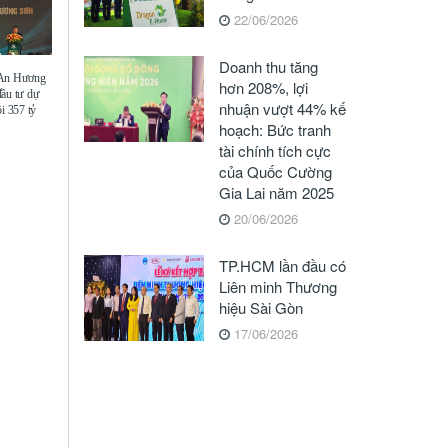
22/06/2026
Doanh thu tăng
 An Hương
hơn 208%, lợi
đầu tư dự
nhuận vượt 44% kế
i 357 tỷ
hoạch: Bức tranh
tài chính tích cực
của Quốc Cường
Gia Lai năm 2025
20/06/2026
TP.HCM lần đầu có
Liên minh Thương
hiệu Sài Gòn
17/06/2026