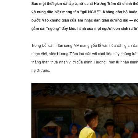
Sau một thời gian dài ấp ủ, nữ ca sĩ Hương Tràm đã chính 
vô cùng đặc biệt mang tên “gái NGHỆ”. Không còn bó buộc 
bước vào không gian của âm nhạc dân gian đương đại — nơi
gắm cái “ngông” đầy kiêu hãnh của một người con sinh ra từ
Trong bối cảnh làn sóng MV mang yếu tố văn hóa dân gian đang
nhạc Việt, việc Hương Tràm thử sức với chất liệu này không trán
thẳng thắn thừa nhận vị trí của mình. Hương Tràm tự nhận mình l
hệ đi trước.