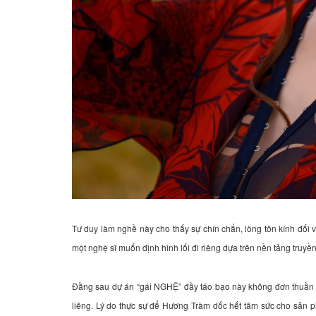
Tư duy làm nghề này cho thấy sự chín chắn, lòng tôn kính đối v
một nghệ sĩ muốn định hình lối đi riêng dựa trên nền tảng truyề
Đằng sau dự án “gái NGHỆ” đầy táo bạo này không đơn thuần l
liêng. Lý do thực sự để Hương Tràm dốc hết tâm sức cho sản