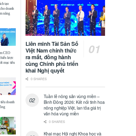
ách tạo
 cho doanh
iệm năng
Liên minh Tài Sản Số
Việt Nam chính thức
ệm CEO
ra mắt, đồng hành
chiến lược
cùng Chính phủ triển
i mục tiêu
khai Nghị quyết
0 SHARES
Tuần lễ nông sản vùng miền –
Bình Đông 2026: Kết nối tinh hoa
tiêu doanh
đồng
nông nghiệp Việt, lan tỏa giá trị
văn hóa vùng miền
0 SHARES
Khai mạc Hội nghị Khoa học và