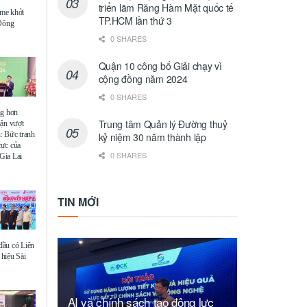
triển lãm Răng Hàm Mặt quốc tế
me khởi
TP.HCM lần thứ 3
 Đông
0 SHARES
Quận 10 công bố Giải chạy vì
cộng đồng năm 2024
0 SHARES
ng hơn
Trung tâm Quản lý Đường thuỷ
uận vượt
: Bức tranh
kỷ niệm 30 năm thành lập
 cực của
0 SHARES
Gia Lai
TIN MỚI
ầu có Liên
hiệu Sài
AI và chính sách tạo động lực