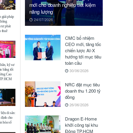
mới cho doanh nghiệp tiết kiệm
năng lượng
giải pháp
24/07/2026
 thông
 tư phát
o thuê
CMC bổ nhiệm
CEO mới, tăng tốc
chiến lược AI-X
hướng tới mục tiêu
toàn cầu
nhân, kỹ sư
n bằng tốt
30/06/2026
ường Cao
ế TP.HCM
NRC đặt mục tiêu
doanh thu 1.200 tỷ
đồng
26/06/2026
liệu di sản:
 định cho
Dragon E-Home
ăn hóa số
khởi công tại khu
Đông TP.HCM