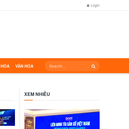
Login
 HÓA
VĂN HÓA
XEM NHIỀU