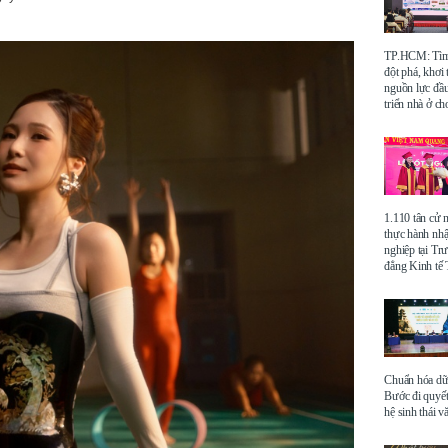
TP.HCM: Tìm 
đột phá, khơi
nguồn lực đầu
triển nhà ở ch
1.110 tân cử 
thực hành nhậ
nghiệp tại Tr
đẳng Kinh t
Chuẩn hóa dữ 
Bước đi quyết
hệ sinh thái v