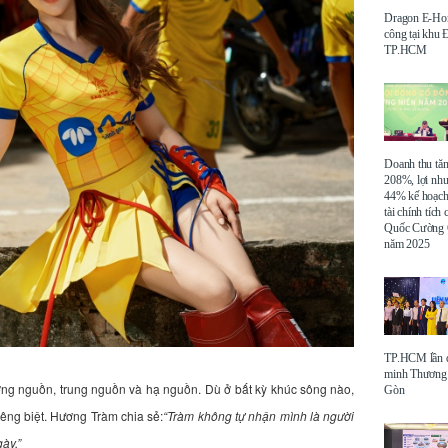
Dragon E-Ho
công tại khu
TP.HCM
Doanh thu tă
208%, lợi nh
44% kế hoạch
tài chính tích
Quốc Cường 
năm 2025
TP.HCM lần đ
minh Thương 
ợng nguồn, trung nguồn và hạ nguồn. Dù ở bất kỳ khúc sông nào,
Gòn
êng biệt. Hương Tràm chia sẻ:
“Tràm không tự nhận mình là người
ày.”