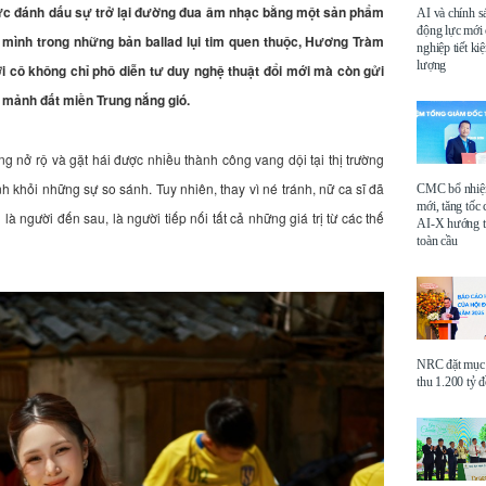
thức đánh dấu sự trở lại đường đua âm nhạc bằng một sản phẩm
AI và chính s
động lực mới
mình trong những bản ballad lụi tim quen thuộc, Hương Tràm
nghiệp tiết k
lượng
 cô không chỉ phô diễn tư duy nghệ thuật đổi mới mà còn gửi
 mảnh đất miền Trung nắng gió.
 nở rộ và gặt hái được nhiều thành công vang dội tại thị trường
h khỏi những sự so sánh. Tuy nhiên, thay vì né tránh, nữ ca sĩ đã
CMC bổ nhi
mới, tăng tốc 
à người đến sau, là người tiếp nối tất cả những giá trị từ các thế
AI-X hướng tớ
toàn cầu
NRC đặt mục 
thu 1.200 tỷ 