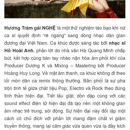
Hương Tràm gái NGHỆ
là một thử nghiệm táo bạo khi nữ
ca sĩ quyết định “rẽ ngang” sang dòng nhạc dân gian
đương đại Việt Nam. Ca khúc được sáng tác bởi
nhạc sĩ
Hồ Hoài Anh
, phần lời do nhà văn Hà Quang Minh chắp
bút, kết hợp cùng bàn tay nhào nặn hòa âm phối khí của
Producer Dương K và Mixing – Mastering bởi Producer
Hoàng Huy Long. Về mặt âm thanh, ca khúc không đi theo
lối mòn dân ca remix thông thường. Bản phối là sự pha
trộn tinh tế giữa chất liệu Pop, Electro và Rock theo đúng
tinh thần hiện đại. Tiết tấu giật, dồn dập cùng với các
sound effect điện tử hiện đại đã tạo nên một không gian
âm nhạc trẻ trung, sôi động. Sự hiện đại này đối lập một
cách có chủ đích với phần lời mang đậm chất ví giặm
truyền thống, mang lại cảm giác vừa quen vừa lạ đầy kích