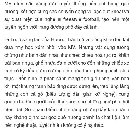
MV diện sắc vàng rực truyền thống của đội bóng quê
hương, kết hợp cùng các chuyển động vũ đạo dứt khoát và
sự xuất hiện của nghệ sĩ freestyle football, tạo nên một
tuyên ngôn thời trang đường phố đầy cá tính.
Đội ngũ sáng tạo của Hương Tràm đã vô cùng khéo léo khi
đưa “mỹ học xóm nhà” vào MV. Những vật dụng tưởng
chừng như bình dân nhất như chiếc chiếu hoa rực rỡ, khăn
trải bàn nhựa, ghế nhựa đám cưới cho đến những chiếc xe
lam cũ kỹ đều được cường điệu hóa theo phong cách siêu
thực. Điển hình là phân cảnh mang tính giễu nhại văn hóa
khi một khung tranh bảo tàng được dựng lên, treo lủng lẳng
những con cá gỗ (biểu tượng dân gian xứ Nghệ), xung
quanh là dàn người mẫu thả dáng như những ngư phủ thời
hiện đại. Sự châm biếm nhẹ nhàng nhưng đầy kiêu hãnh
này khẳng định: cái gốc quê hương chính là chất liệu làm
nên nghệ thuật, tuyệt nhiên không có ý hạ thấp.