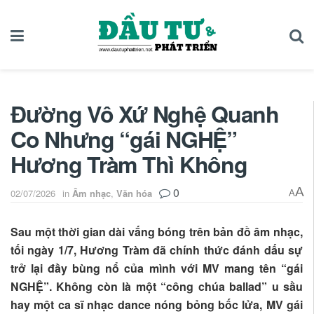
Đường Vô Xứ Nghệ Quanh
Co Nhưng “gái NGHỆ”
Hương Tràm Thì Không
0
A
02/07/2026
in
Âm nhạc
,
Văn hóa
A
Sau một thời gian dài vắng bóng trên bản đồ âm nhạc,
tối ngày 1/7, Hương Tràm đã chính thức đánh dấu sự
trở lại đầy bùng nổ của mình với MV mang tên “gái
NGHỆ”. Không còn là một “công chúa ballad” u sầu
hay một ca sĩ nhạc dance nóng bỏng bốc lửa, MV gái