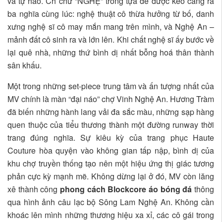
và tự hào. Ch chữ “NGHỆ” trong tựa đề được kéo căng ra
ba nghĩa cùng lúc: nghệ thuật cô thừa hưởng từ bố, danh
xưng nghệ sĩ cô may mắn mang trên mình, và Nghệ An –
mảnh đất cô sinh ra và lớn lên. Khi chất nghệ sĩ ấy bước về
lại quê nhà, những thứ bình dị nhất bỗng hoá thân thành
sân khấu.
Một trong những set-piece trung tâm và ấn tượng nhất của
MV chính là màn “đại náo” chợ Vinh Nghệ An. Hương Tràm
đã biến những hành lang vải đa sắc màu, những sạp hàng
quen thuộc của tiểu thương thành một đường runway thời
trang đúng nghĩa. Sự kiêu kỳ của trang phục Haute
Couture hòa quyện vào không gian tấp nập, bình dị của
khu chợ truyền thống tạo nên một hiệu ứng thị giác tương
phản cực kỳ mạnh mẽ. Không dừng lại ở đó, MV còn lăng
xê thành công
phong cách Blockcore áo bóng đá
thông
qua hình ảnh câu lạc bộ Sông Lam Nghệ An. Không cần
khoác lên mình những thương hiệu xa xỉ, các cô gái trong