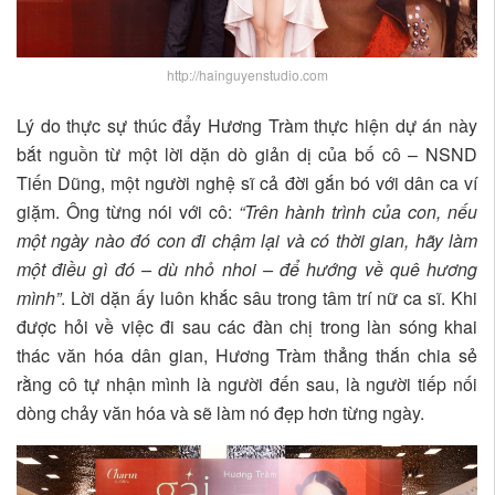
http://hainguyenstudio.com
Lý do thực sự thúc đẩy Hương Tràm thực hiện dự án này
bắt nguồn từ một lời dặn dò giản dị của bố cô – NSND
Tiến Dũng, một người nghệ sĩ cả đời gắn bó với dân ca ví
giặm. Ông từng nói với cô:
“Trên hành trình của con, nếu
một ngày nào đó con đi chậm lại và có thời gian, hãy làm
một điều gì đó – dù nhỏ nhoi – để hướng về quê hương
mình”
. Lời dặn ấy luôn khắc sâu trong tâm trí nữ ca sĩ. Khi
được hỏi về việc đi sau các đàn chị trong làn sóng khai
thác văn hóa dân gian, Hương Tràm thẳng thắn chia sẻ
rằng cô tự nhận mình là người đến sau, là người tiếp nối
dòng chảy văn hóa và sẽ làm nó đẹp hơn từng ngày.