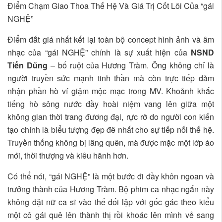
Điểm Chạm Giao Thoa Thế Hệ Và Giá Trị Cốt Lõi Của “gái
NGHỆ”
Điểm đắt giá nhất kết lại toàn bộ concept hình ảnh và âm
nhạc của “gái NGHỆ” chính là sự xuất hiện của
NSND
Tiến Dũng
– bố ruột của Hương Tràm. Ông không chỉ là
người truyền sức mạnh tinh thần mà còn trực tiếp đảm
nhận phần hò ví giặm mộc mạc trong MV. Khoảnh khắc
tiếng hò sông nước đầy hoài niệm vang lên giữa một
không gian thời trang đương đại, rực rỡ do người con kiến
tạo chính là biểu tượng đẹp đẽ nhất cho sự tiếp nối thế hệ.
Truyền thống không bị lãng quên, mà được mặc một lớp áo
mới, thời thượng và kiêu hãnh hơn.
Có thể nói, “gái NGHỆ” là một bước đi đầy khôn ngoan và
trưởng thành của Hương Tràm. Bộ phim ca nhạc ngắn này
không đặt nữ ca sĩ vào thế đối lập với gốc gác theo kiểu
một cô gái quê lên thành thị rồi khoác lên mình vẻ sang