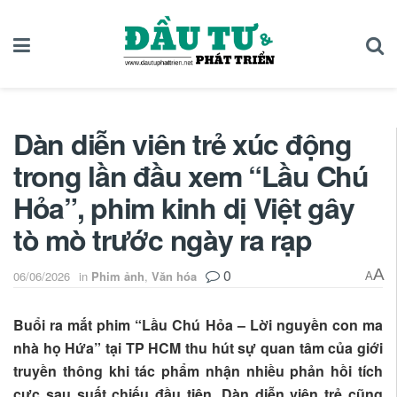
Dàn diễn viên trẻ xúc động
trong lần đầu xem “Lầu Chú
Hỏa”, phim kinh dị Việt gây
tò mò trước ngày ra rạp
0
A
06/06/2026
in
Phim ảnh
,
Văn hóa
A
Buổi ra mắt phim “Lầu Chú Hỏa – Lời nguyền con ma
nhà họ Hứa” tại TP HCM thu hút sự quan tâm của giới
truyền thông khi tác phẩm nhận nhiều phản hồi tích
cực sau suất chiếu đầu tiên. Dàn diễn viên trẻ cũng