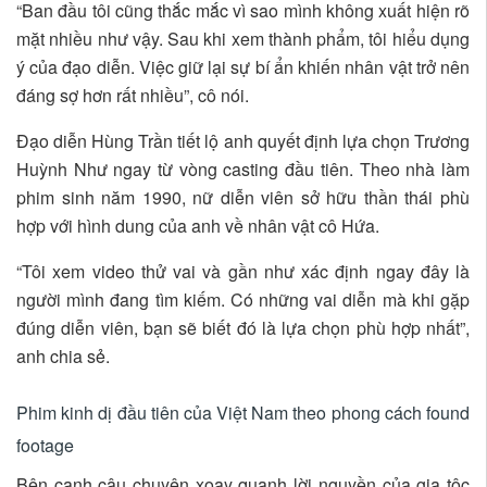
“Ban đầu tôi cũng thắc mắc vì sao mình không xuất hiện rõ
mặt nhiều như vậy. Sau khi xem thành phẩm, tôi hiểu dụng
ý của đạo diễn. Việc giữ lại sự bí ẩn khiến nhân vật trở nên
đáng sợ hơn rất nhiều”, cô nói.
Đạo diễn Hùng Trần tiết lộ anh quyết định lựa chọn Trương
Huỳnh Như ngay từ vòng casting đầu tiên. Theo nhà làm
phim sinh năm 1990, nữ diễn viên sở hữu thần thái phù
hợp với hình dung của anh về nhân vật cô Hứa.
“Tôi xem video thử vai và gần như xác định ngay đây là
người mình đang tìm kiếm. Có những vai diễn mà khi gặp
đúng diễn viên, bạn sẽ biết đó là lựa chọn phù hợp nhất”,
anh chia sẻ.
Phim kinh dị đầu tiên của Việt Nam theo phong cách found
footage
Bên cạnh câu chuyện xoay quanh lời nguyền của gia tộc