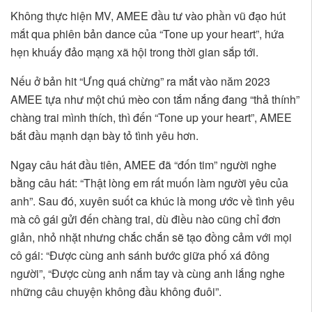
Không thực hiện MV, AMEE đầu tư vào phần vũ đạo hút
mắt qua phiên bản dance của “Tone up your heart”, hứa
hẹn khuấy đảo mạng xã hội trong thời gian sắp tới.
Nếu ở bản hit “Ưng quá chừng” ra mắt vào năm 2023
AMEE tựa như một chú mèo con tắm nắng đang “thả thính”
chàng trai mình thích, thì đến “Tone up your heart”, AMEE
bắt đầu mạnh dạn bày tỏ tình yêu hơn.
Ngay câu hát đầu tiên, AMEE đã “đốn tim” người nghe
bằng câu hát: “Thật lòng em rất muốn làm người yêu của
anh”. Sau đó, xuyên suốt ca khúc là mong ước về tình yêu
mà cô gái gửi đến chàng trai, dù điều nào cũng chỉ đơn
giản, nhỏ nhặt nhưng chắc chắn sẽ tạo đồng cảm với mọi
cô gái: “Được cùng anh sánh bước giữa phố xá đông
người”, “Được cùng anh nắm tay và cùng anh lắng nghe
những câu chuyện không đầu không đuôi”.