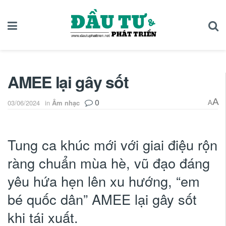
AMEE lại gây sốt
0
A
03/06/2024
in
Âm nhạc
A
Tung ca khúc mới với giai điệu rộn
ràng chuẩn mùa hè, vũ đạo đáng
yêu hứa hẹn lên xu hướng, “em
bé quốc dân” AMEE lại gây sốt
khi tái xuất.