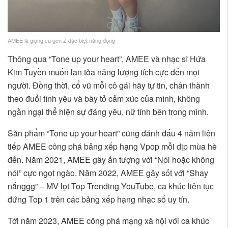
AMEE là giọng ca gen Z đặc biệt năng động
Thông qua “Tone up your heart”, AMEE và nhạc sĩ Hứa
Kim Tuyền muốn lan tỏa năng lượng tích cực đến mọi
người. Đồng thời, cổ vũ mỗi cô gái hãy tự tin, chân thành
theo đuổi tình yêu và bày tỏ cảm xúc của mình, không
ngần ngại thể hiện sự đáng yêu, nữ tính bên trong mình.
Sản phẩm “Tone up your heart” cũng đánh dấu 4 năm liên
tiếp AMEE công phá bảng xếp hạng Vpop mỗi dịp mùa hè
đến. Năm 2021, AMEE gây ấn tượng với “Nói hoặc không
nói” cực ngọt ngào. Năm 2022, AMEE gây sốt với “Shay
nắnggg” – MV lọt Top Trending YouTube, ca khúc liên tục
đứng Top 1 trên các bảng xếp hạng nhạc số uy tín.
Tới năm 2023, AMEE công phá mạng xã hội với ca khúc