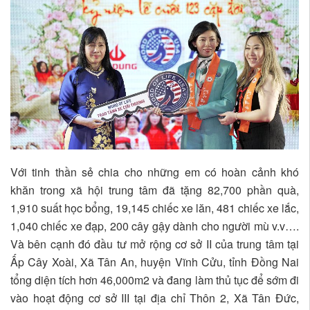
Với tinh thần sẻ chia cho những em có hoàn cảnh khó
khăn trong xã hội trung tâm đã tặng 82,700 phần quà,
1,910 suất học bổng, 19,145 chiếc xe lăn, 481 chiếc xe lắc,
1,040 chiếc xe đạp, 200 cây gậy dành cho người mù v.v….
Và bên cạnh đó đầu tư mở rộng cơ sở II của trung tâm tại
Ấp Cây Xoài, Xã Tân An, huyện Vĩnh Cửu, tỉnh Đồng Nai
tổng diện tích hơn 46,000m2 và đang làm thủ tục để sớm đi
vào hoạt động cơ sở III tại địa chỉ Thôn 2, Xã Tân Đức,