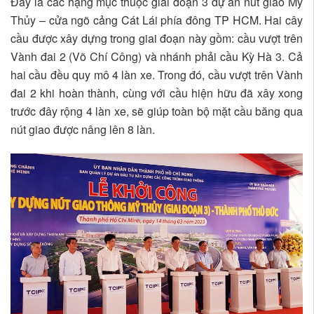
Đây là các hạng mục thuộc giai đoạn 3 dự án nút giao Mỹ
Thủy – cửa ngõ cảng Cát Lái phía đông TP HCM. Hai cây
cầu được xây dựng trong giai đoạn này gồm: cầu vượt trên
Vành đai 2 (Võ Chí Công) và nhánh phải cầu Kỳ Hà 3. Cả
hai cầu đều quy mô 4 làn xe. Trong đó, cầu vượt trên Vành
đai 2 khi hoàn thành, cùng với cầu hiện hữu đã xây xong
trước đây rộng 4 làn xe, sẽ giúp toàn bộ mặt cầu băng qua
nút giao được nâng lên 8 làn.