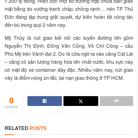
1.200 tỷ đồng. Hiện còn một số trường hợp chưa bàn giao
mặt bằng do vướng tranh chấp, chồng ranh… nên TP Thủ
Đức đang tập trung giải quyết, dự kiến hoàn tất công tác
đền bù trong quý 2 năm nay.
Mỹ Thủy là nút giao kết nối các tuyến đường lớn gồm
Nguyễn Thị Định, Đồng Văn Cống, Võ Chí Công – cầu
Phú Mỹ trên Vành đai 2. Do là cửa ngõ ra vào cảng Cát Lái
– cảng có sản lượng hàng hóa lớn nhất nước, khu vực này
có mật độ xe container dày đặc. Nhiều năm nay, nút giao
này là điểm nóng ùn tắc, tai nạn giao thông ở TP HCM.
0
SHARES
RELATED
POSTS