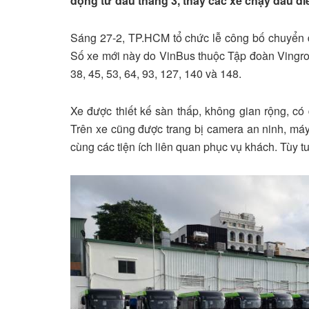
động từ đầu tháng 3, thay các xe chạy dầu die
Sáng 27-2, TP.HCM tổ chức lễ công bố chuyển đ
Số xe mới này do VinBus thuộc Tập đoàn Vingro
38, 45, 53, 64, 93, 127, 140 và 148.
Xe được thiết kế sàn thấp, không gian rộng, có 
Trên xe cũng được trang bị camera an ninh, máy
cùng các tiện ích liên quan phục vụ khách. Tùy tu