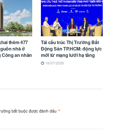
khai thêm 477
Tái cấu trúc Thị Trường Bất
nguồn nhà ở
Động Sản TP.HCM: động lực
g Công an nhân
mới từ mạng lưới hạ tầng
16/07/2026
trường bắt buộc được đánh dấu
*