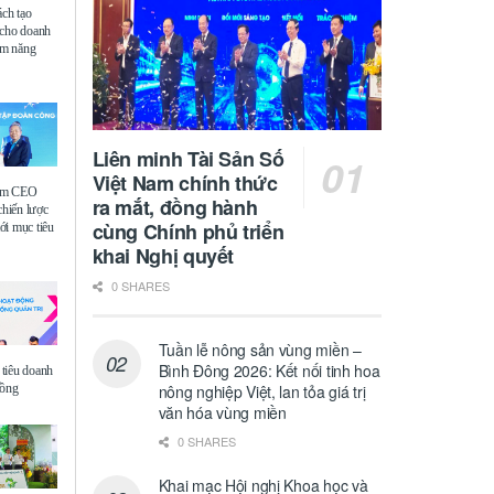
ách tạo
 cho doanh
iệm năng
Liên minh Tài Sản Số
Việt Nam chính thức
ệm CEO
ra mắt, đồng hành
chiến lược
cùng Chính phủ triển
i mục tiêu
khai Nghị quyết
0 SHARES
Tuần lễ nông sản vùng miền –
Bình Đông 2026: Kết nối tinh hoa
tiêu doanh
đồng
nông nghiệp Việt, lan tỏa giá trị
văn hóa vùng miền
0 SHARES
Khai mạc Hội nghị Khoa học và