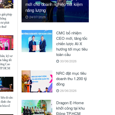
mới cho doanh nghiệp tiết kiệm
năng lượng
giải pháp
24/07/2026
 thông
 tư phát
o thuê
CMC bổ nhiệm
CEO mới, tăng tốc
chiến lược AI-X
hướng tới mục tiêu
toàn cầu
nhân, kỹ sư
n bằng tốt
30/06/2026
ường Cao
ế TP.HCM
NRC đặt mục tiêu
doanh thu 1.200 tỷ
đồng
26/06/2026
liệu di sản:
 định cho
Dragon E-Home
ăn hóa số
khởi công tại khu
Đông TP.HCM