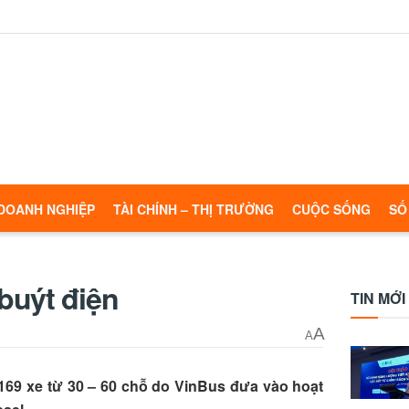
DOANH NGHIỆP
TÀI CHÍNH – THỊ TRƯỜNG
CUỘC SỐNG
SỐ
buýt điện
TIN MỚI
A
A
 169 xe từ 30 – 60 chỗ do VinBus đưa vào hoạt