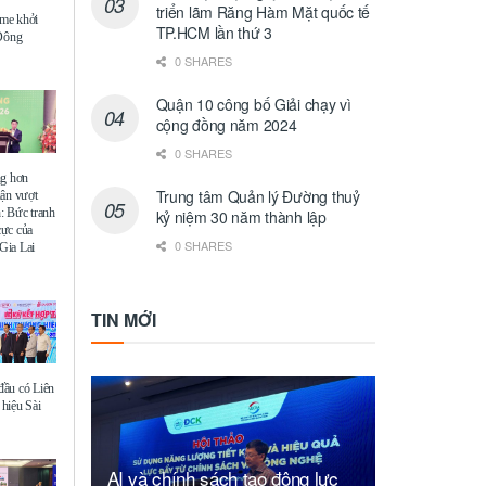
triển lãm Răng Hàm Mặt quốc tế
me khởi
TP.HCM lần thứ 3
 Đông
0 SHARES
Quận 10 công bố Giải chạy vì
cộng đồng năm 2024
0 SHARES
ng hơn
Trung tâm Quản lý Đường thuỷ
uận vượt
: Bức tranh
kỷ niệm 30 năm thành lập
 cực của
0 SHARES
Gia Lai
TIN MỚI
ầu có Liên
hiệu Sài
AI và chính sách tạo động lực