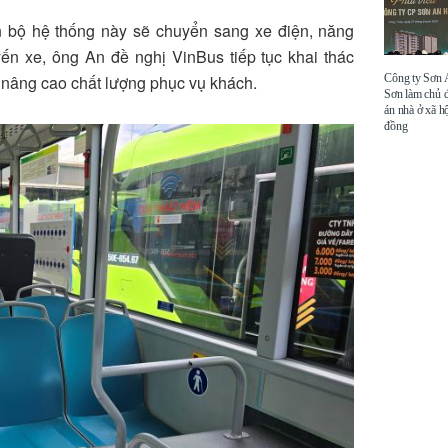
 bộ hệ thống này sẽ chuyển sang xe điện, năng
yến xe, ông An đề nghị VinBus tiếp tục khai thác
Công ty Sơn
 nâng cao chất lượng phục vụ khách.
Sơn làm chủ 
án nhà ở xã hộ
đồng