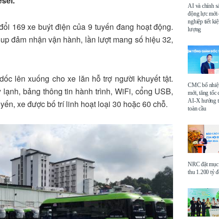
sel.
AI và chính s
động lực mới
nghiệp tiết k
ổi 169 xe buýt điện của 9 tuyến đang hoạt động.
lượng
up đảm nhận vận hành, lần lượt mang số hiệu 32,
dốc lên xuống cho xe lăn hỗ trợ người khuyết tật.
CMC bổ nhi
 lạnh, bảng thông tin hành trình, WiFi, cổng USB,
mới, tăng tốc 
AI-X hướng tớ
yến, xe được bố trí linh hoạt loại 30 hoặc 60 chỗ.
toàn cầu
NRC đặt mục 
thu 1.200 tỷ 