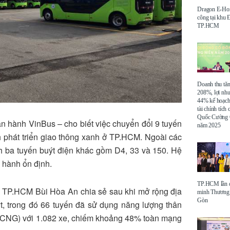
Dragon E-Ho
công tại khu
TP.HCM
Doanh thu tă
208%, lợi nh
44% kế hoạch
tài chính tích
Quốc Cường 
 hành VinBus – cho biết việc chuyển đổi 9 tuyến
năm 2025
h phát triển giao thông xanh ở TP.HCM. Ngoài các
h ba tuyến buýt điện khác gồm D4, 33 và 150. Hệ
 hành ổn định.
TP.HCM lần đ
g TP.HCM Bùi Hòa An chia sẻ sau khi mở rộng địa
minh Thương 
Gòn
ýt, trong đó 66 tuyến đã sử dụng năng lượng thân
ến CNG) với 1.082 xe, chiếm khoảng 48% toàn mạng