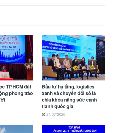
ọc TP.HCM đặt
Đầu tư hạ tầng, logistics
rộng phong trào
xanh và chuyển đổi số là
đời
chìa khóa nâng sức cạnh
tranh quốc gia
24/07/2026