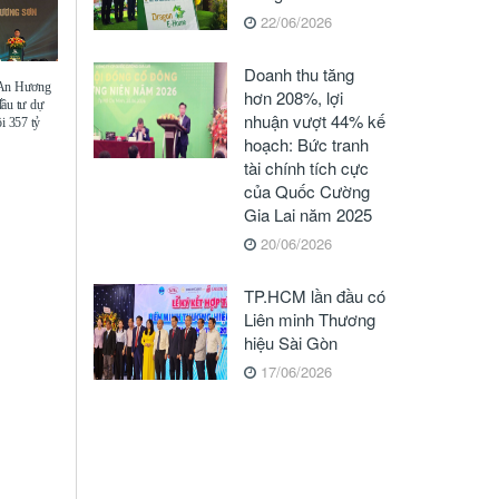
22/06/2026
Doanh thu tăng
 An Hương
hơn 208%, lợi
đầu tư dự
nhuận vượt 44% kế
i 357 tỷ
hoạch: Bức tranh
tài chính tích cực
của Quốc Cường
Gia Lai năm 2025
20/06/2026
TP.HCM lần đầu có
Liên minh Thương
hiệu Sài Gòn
17/06/2026