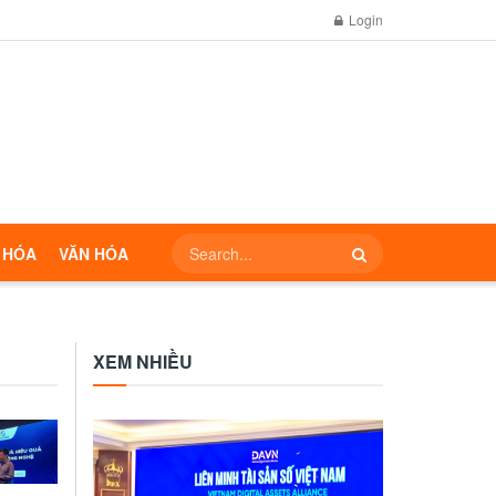
Login
 HÓA
VĂN HÓA
XEM NHIỀU