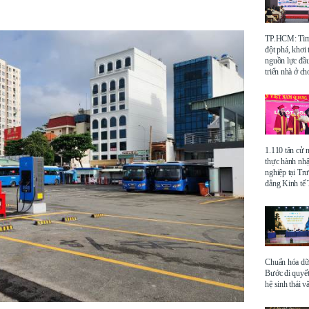
TP.HCM: Tìm 
đột phá, khơi
nguồn lực đầu
triển nhà ở ch
1.110 tân cử 
thực hành nhậ
nghiệp tại Tr
đẳng Kinh t
Chuẩn hóa dữ 
Bước đi quyết
hệ sinh thái v